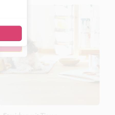
sen
eßen