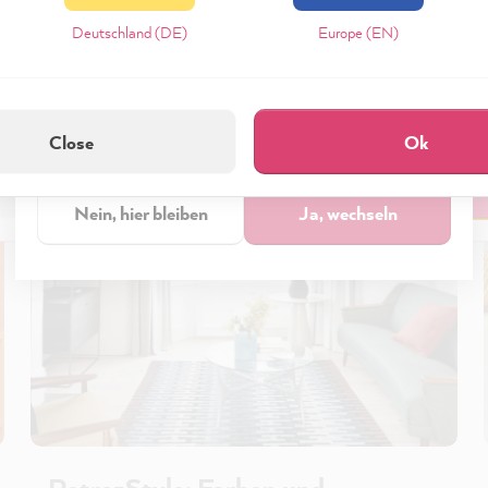
eptieren & Schließen" klickst, stimmst Du (jederzeit widerruflich) die
Deutschland (DE)
Europe (EN)
tungen freiwillig zu.
Möchtest Du zum
Europe & Other regions • English
zerklärung
Impressum
Einstellungen
Shop wechseln?
Close
Ok
technisch Erforderliche
Akzeptieren & Schli
Nein, hier bleiben
Ja, wechseln