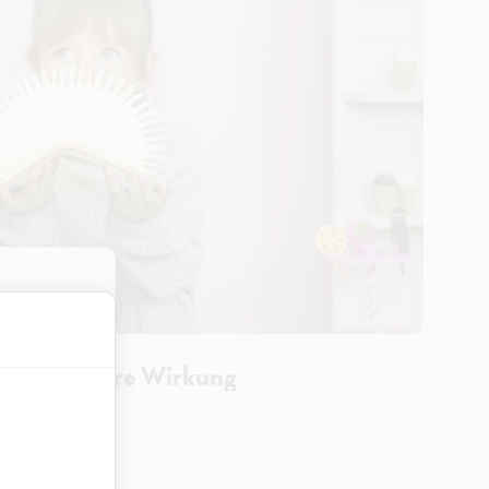
eichern oder
ben und ihre Wirkung
forderlich,
ät und werden
ptimierung