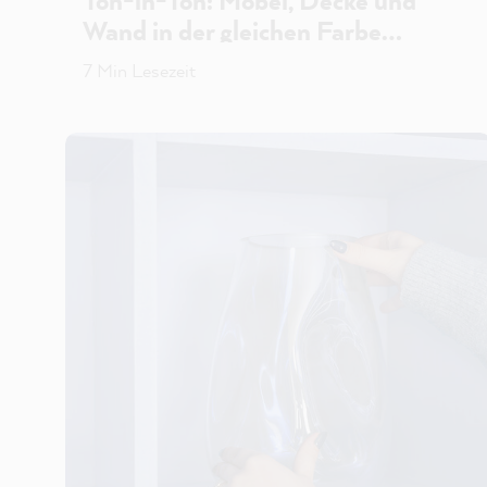
Ton-in-Ton: Möbel, Decke und
Wand in der gleichen Farbe
streichen
7 Min Lesezeit