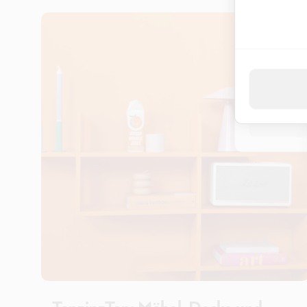
Indem Du "Akz
Datenverarbei
Datenschut
Nur 