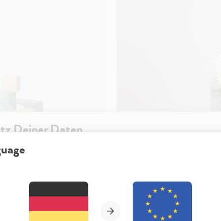
tz Deiner Daten
guage
re Website besuchst, kann diese Informationen in Deinem Browser sp
rmöbel –
Kinderzimmer: Far
t in Form von Cookies. Diese Informationen sind nicht nur technisch er
Wähle Deine Region und Sprache
ehen sich möglicherweise auf Dich, Deine Einstellungen oder Dein Ger
t die Website wie erwartet funktioniert und um mittels den in der
6 Min Lesezeit
rklärung genannten Dienste Deine Nutzung der Webseite für deren O
n sowie Werbung zu betreiben und zu personalisieren.