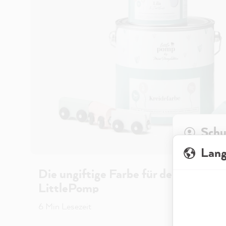
Schu
Lan
Wenn Du unse
Die ungiftige Farbe für deine Kinde
abrufen, meis
sondern bezi
LittlePomp
genutzt, dami
Datenschutze
6 Min Lesezeit
zu analysiere