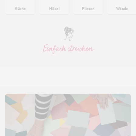
Küche
Möbel
Fliesen
Wände
Einfach streichen