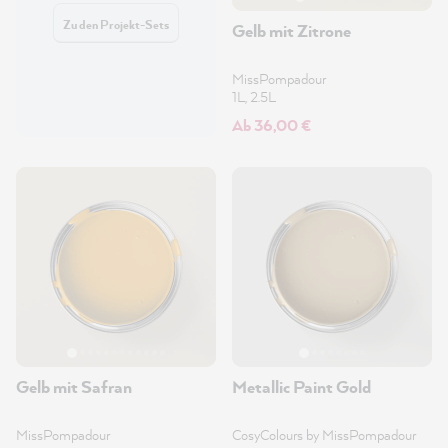
Zu den Projekt-Sets
Gelb mit Zitrone
MissPompadour
1L, 2.5L
Ab 36,00 €
Gelb mit Safran
Metallic Paint Gold
MissPompadour
CosyColours by MissPompadour