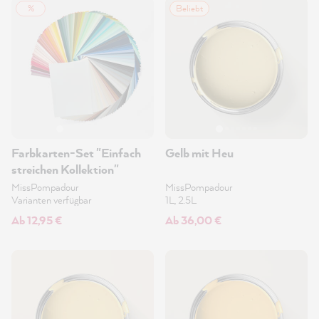
%
Beliebt
Farbkarten-Set "Einfach
Gelb mit Heu
streichen Kollektion"
MissPompadour
MissPompadour
Varianten verfügbar
1L, 2.5L
Ab 12,95 €
Ab 36,00 €