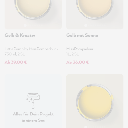
Gelb & Kreativ
Gelb mit Sonne
LittlePomp by MissPompadour
•
MissPompadour
750ml, 2.5L
1L, 2.5L
Ab 39,00 €
Ab 36,00 €
Alles für Dein Projekt
in einem Set