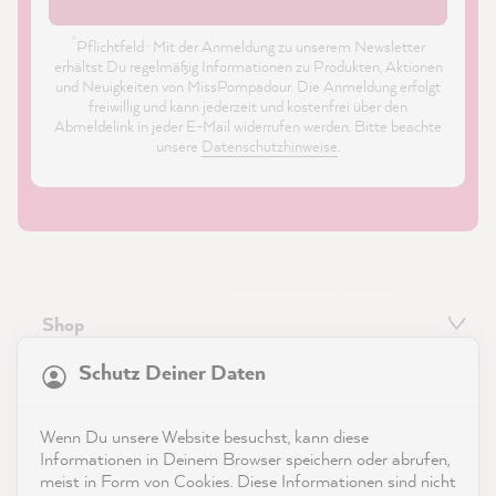
*
Pflichtfeld · Mit der Anmeldung zu unserem Newsletter
erhältst Du regelmäßig Informationen zu Produkten, Aktionen
und Neuigkeiten von MissPompadour. Die Anmeldung erfolgt
freiwillig und kann jederzeit und kostenfrei über den
Abmeldelink in jeder E-Mail widerrufen werden. Bitte beachte
unsere
Datenschutzhinweise
.
Shop
21.817
Bewertungen
Schutz Deiner Daten
Service
4,9
rating
8.963
bewertungen
Kontakt
Wenn Du unsere Website besuchst, kann diese
reviews-io
Informationen in Deinem Browser speichern oder abrufen,
meist in Form von Cookies. Diese Informationen sind nicht
App herunterladen