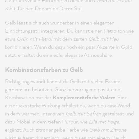
ausdrucksvollen Farbtöne, zu denen auch
Gelb mit Patina
zählt, für den
Dopamine Decor Stil
.
Gelb lässt sich auch wunderbar in einen eleganten
Einrichtungsstil integrieren. Du kannst einen Petrolton wie
etwa
Grün mit Petrol
mit dem zarten
Gelb mit Heu
kombinieren. Wenn du dazu noch ein paar Akzente in Gold
setzt, erhältst du eine edle, elegante Atmosphäre.
Kombinationsfarben zu Gelb
Richtig angewandt kannst du Gelb mit vielen Farben
gemeinsam benutzen. Ganz hervorragend passt eine
Kombination mit der
Komplementärfarbe Violett
. Eine
ausdrucksstarke Wirkung erhältst du, wenn du eine Wand
in dem warmen, intensiven
Gelb mit Safran
gestaltest und
dazu Möbel in dem tiefen Purpur, wie
Lila mit Feige
,
ergänzt. Auch zitronengelbe Farbe wie
Gelb mit Zitrone
wirkt äußerst dynamisch, wenn du es mit einem Hauch