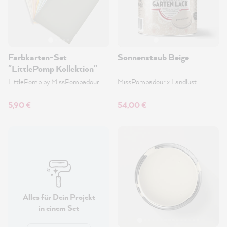
Farbkarten-Set
Sonnenstaub Beige
"LittlePomp Kollektion"
LittlePomp by MissPompadour
MissPompadour x Landlust
5,90 €
54,00 €
Alles für Dein Projekt
in einem Set