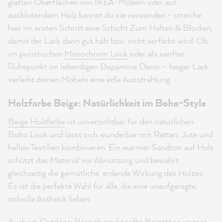
glatten Oberflächen von IKEA-Möbeln oder auf
ausblutendem Holz kannst du sie verwenden - streiche
hier im ersten Schritt eine Schicht Zum Halten & Blocken,
damit der Lack dann gut hält bzw. nicht verfärbt wird. Ob
im puristischen
Monochrom Look
oder als sanfter
Ruhepunkt im lebendigen Dopamine Decor – beiger Lack
verleiht deinen Möbeln eine edle Ausstrahlung.
Holzfarbe Beige: Natürlichkeit im Boho-Style
Beige Holzfarbe
ist unverzichtbar für den natürlichen
Boho Look und lässt sich wunderbar mit Rattan, Jute und
hellen Textilien kombinieren. Ein warmer Sandton auf Holz
schützt das Material vor Abnutzung und bewahrt
gleichzeitig die gemütliche, erdende Wirkung des Holzes.
Es ist die perfekte Wahl für alle, die eine unaufgeregte,
stilvolle Ästhetik lieben.
Auch im
Outdoor-Bereich
sind sanfte Beigetöne immer