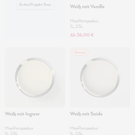
Zu den Projekt-Sets
Weiß mit Vanille
MissPompadour
1L, 2.5L
Ab 36,00 €
Beliebt
Weiß mit Ingwer
Weiß mit Seide
MissPompadour
MissPompadour
1L, 2.5L
1L, 2.5L