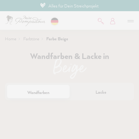
Hochdeckende Premium-Farben
inhalt springen
Home
Farbtöne
Farbe Beige
Wandfarben & Lacke in
Beige
Lacke
Wandfarben