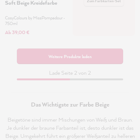
Zum Farbkarten-Set
Soft Beige Kreidefarbe
CosyColours by MissPompadour
•
750ml
Ab 39,00 €
Weitere Produkte laden
Lade Seite 2 von 2
Das Wichtigste zur Farbe Beige
Beigetöne sind immer Mischungen von Weiß und Braun.
Je dunkler der braune Farbanteil ist, desto dunkler ist das
Beige. Umgekehrt führt ein größerer Weißanteil zu helleren