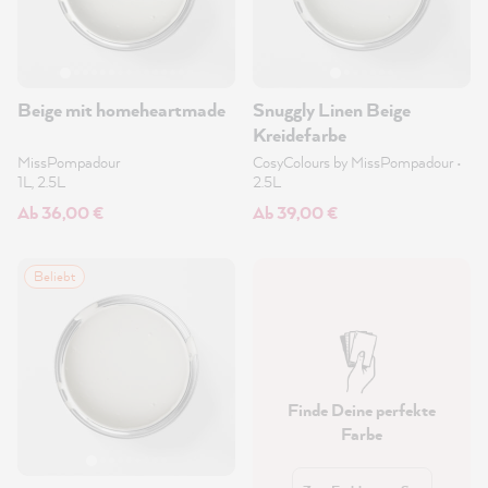
Beige mit homeheartmade
Snuggly Linen Beige
Kreidefarbe
MissPompadour
CosyColours by MissPompadour
•
1L, 2.5L
2.5L
Ab 36,00 €
Ab 39,00 €
Beliebt
Finde Deine perfekte
Farbe