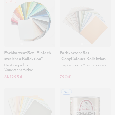
%
Farbkarten-Set "Einfach
Farbkarten-Set
streichen Kollektion"
"CosyColours Kollektion"
MissPompadour
CosyColours by MissPompadour
Varianten verfügbar
Ab 12,95 €
7,90 €
Neu