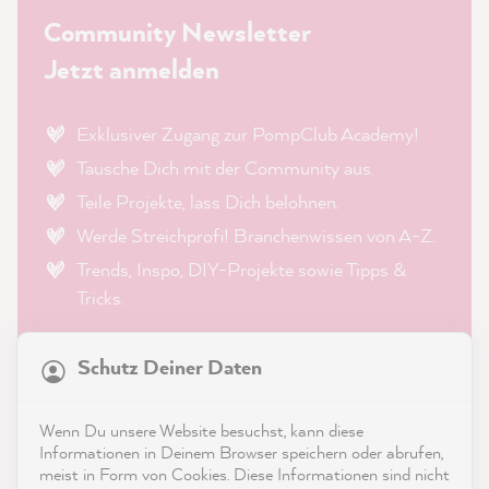
Community Newsletter
Jetzt anmelden
Exklusiver Zugang zur PompClub Academy!
Tausche Dich mit der Community aus.
Teile Projekte, lass Dich belohnen.
Werde Streichprofi! Branchenwissen von A-Z.
Trends, Inspo, DIY-Projekte sowie Tipps &
Tricks.
21.897
Bewertungen
Schutz Deiner Daten
4,9
rating
8.991
bewertungen
E-Mail
WhatsApp
Wenn Du unsere Website besuchst, kann diese
reviews-io
Informationen in Deinem Browser speichern oder abrufen,
meist in Form von Cookies. Diese Informationen sind nicht