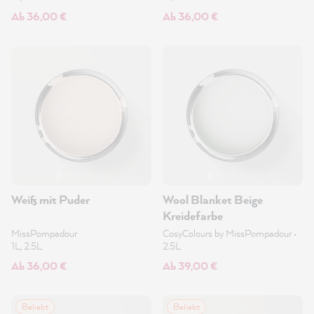
Ab 36,00 €
Ab 36,00 €
Weiß mit Puder
Wool Blanket Beige
Kreidefarbe
MissPompadour
CosyColours by MissPompadour
•
1L, 2.5L
2.5L
Ab 36,00 €
Ab 39,00 €
Beliebt
Beliebt