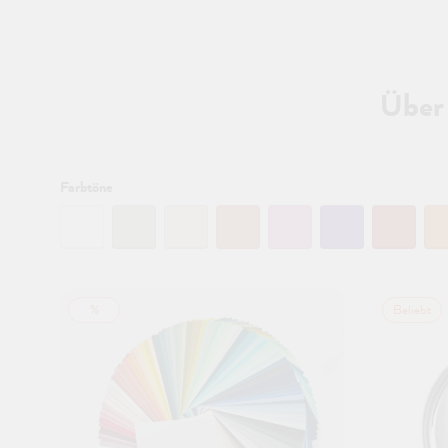
Über 
Filtern:
Farbtöne
%
Beliebt