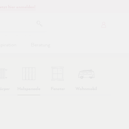
etzt hier anmelden!
spiration
Beratung
örper
Holzpaneele
Fenster
Wohnmobil