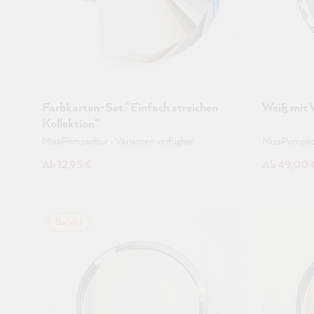
Farbkarten-Set "Einfach streichen
Weiß mit 
Kollektion"
MissPompadour
•
Varianten verfügbar
MissPompa
Ab 12,95 €
Ab 49,00 
Beliebt