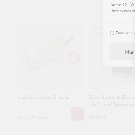
Indem Du "Akz
Datenverarbei
%
Beliebt
Datenschut
Nur 
Lack Streichset 5-teilig
Zum Halten & Block
Haft- und Sperrgrun
24,90 €
43,00 €
27,30 €