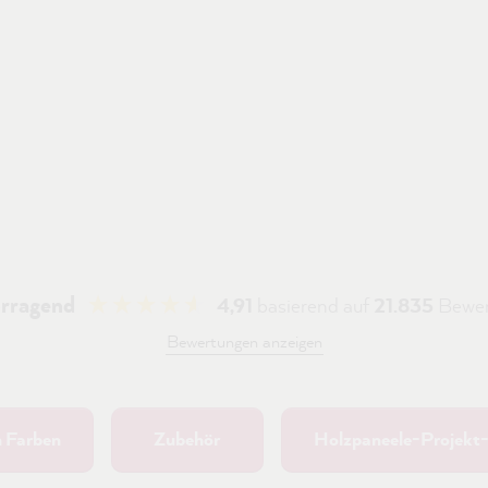
rragend
4,91
basierend auf
21.835
Bewer
Bewertungen anzeigen
n Farben
Zubehör
Holzpaneele-Projekt-