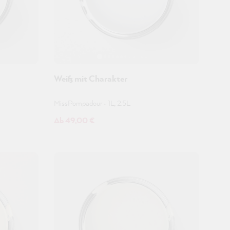
Weiß mit Charakter
MissPompadour
•
1L, 2.5L
Ab 49,00 €