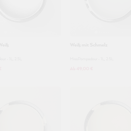
Weiß
Weiß mit Schmelz
dour
•
1L, 2.5L
MissPompadour
•
1L, 2.5L
€
Ab 49,00 €