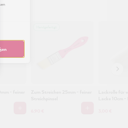
sen
Handgefertigt
eßen
mm - feiner
Zum Streichen 25mm - feiner
Lackrolle für 
Streichpinsel
Lacke 10cm - H
Kunststoff
6,90 €
3,00 €