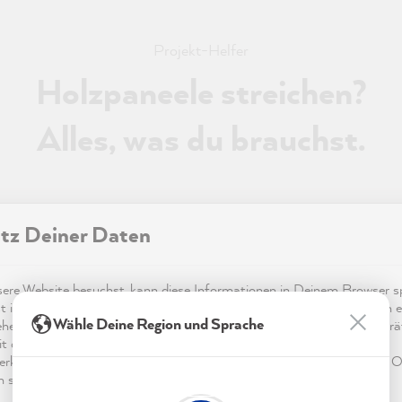
Projekt-Helfer
Holzpaneele streichen?
Alles, was du brauchst.
tz Deiner Daten
Jetzt Projekt-Helfer starten
re Website besuchst, kann diese Informationen in Deinem Browser sp
t in Form von Cookies. Diese Informationen sind nicht nur technisch er
Wähle Deine Region und Sprache
ehen sich möglicherweise auf Dich, Deine Einstellungen oder Dein Ger
t die Website wie erwartet funktioniert und um mittels den in der
rklärung genannten Dienste Deine Nutzung der Webseite für deren O
n sowie Werbung zu betreiben und zu personalisieren.