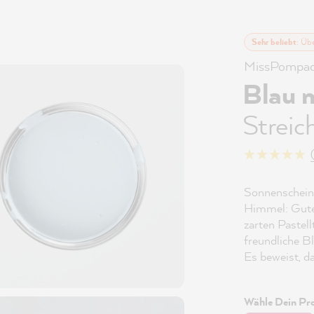
Sehr beliebt
: Üb
MissPompad
Blau 
Streic
Sonnenschein,
Himmel: Gute 
zarten Pastel
freundliche B
Es beweist, d
Wähle Dein Pro