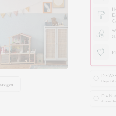
Ho
Er
Co
Wi
G
M
Die Wer
Elegant & 
nzeigen
Die Nüt
Abwaschbar