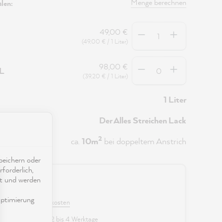
Menge berechnen
len:
Anzahl
49,00 €
(49,00 € / 1 Liter)
Anzahl
98,00 €
5L
(39,20 € / 1 Liter)
1 Liter
Der Alles Streichen Lack
2
ca.
10m
bei doppeltem Anstrich
eichern oder
forderlich,
ät und werden
0 €
ptimierung
 MwSt. zzgl. Versandkosten
fügbar, Lieferzeit: 2 bis 4 Werktage