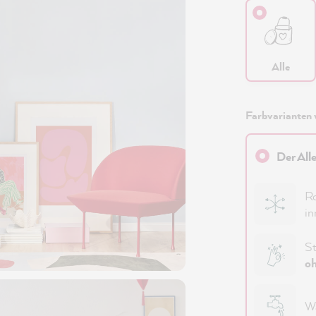
Alle
Farbvarianten 
Der All
Ro
in
St
oh
Wa