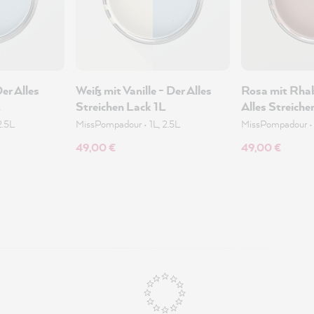
er Alles
Weiß mit Vanille - Der Alles
Rosa mit Rhab
L
Streichen Lack 1L
Alles Streiche
2.5L
MissPompadour
•
1L, 2.5L
MissPompadour
49,00 €
49,00 €