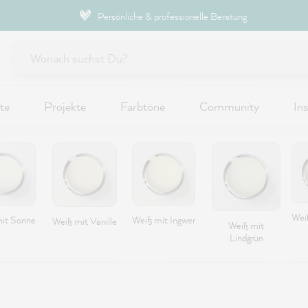
Persönliche & professionelle Beratung
te
Projekte
Farbtöne
Community
Ins
Wei
it Sonne
Weiß mit Ingwer
Weiß mit Vanille
Weiß mit
Lindgrün