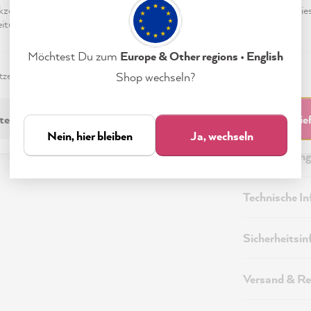
eptieren & Schließen" klickst, stimmst Du (jederzeit widerruflich) die
tungen freiwillig zu.
Möchtest Du zum
Europe & Other regions • English
zerklärung
Impressum
Einstellungen
Shop wechseln?
technisch Erforderliche
Akzeptieren & Schli
Nein, hier bleiben
Ja, wechseln
Beschreibung
Technische I
Sicherheitsi
Versand & Re