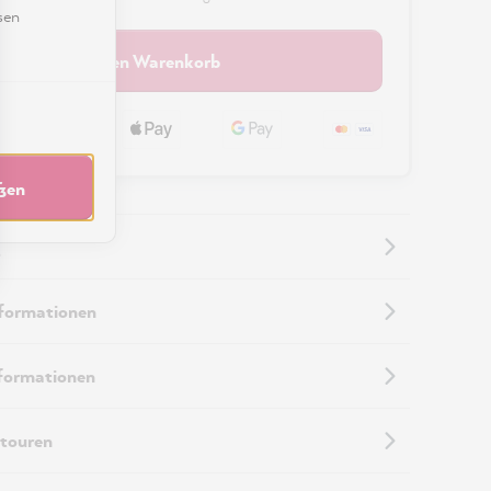
sen
In den Warenkorb
eßen
nformationen
nformationen
touren