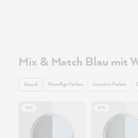
Mix & Match Blau mit 
Pastellige Farben
Intensive Farben
Skandi
89%
87%