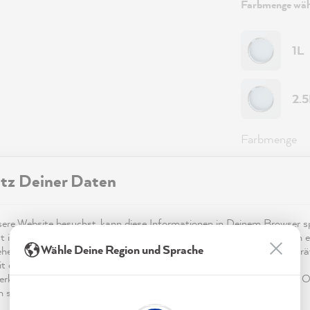
Farbmenge wäh
1L
2.
Farbmenge
Farbvariante
tz Deiner Daten
Reichweite
re Website besuchst, kann diese Informationen in Deinem Browser sp
t in Form von Cookies. Diese Informationen sind nicht nur technisch er
Wähle Deine Region und Sprache
ehen sich möglicherweise auf Dich, Deine Einstellungen oder Dein Ger
49,0
t die Website wie erwartet funktioniert und um mittels den in der
rklärung genannten Dienste Deine Nutzung der Webseite für deren O
Preise inkl.
n sowie Werbung zu betreiben und zu personalisieren.
Sofort ver