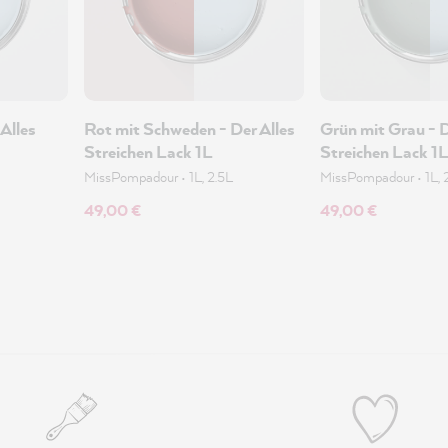
Alles
Rot mit Schweden - Der Alles
Grün mit Grau - D
Streichen Lack 1L
Streichen Lack 1
MissPompadour
•
1L, 2.5L
MissPompadour
•
1L, 
49,00 €
49,00 €