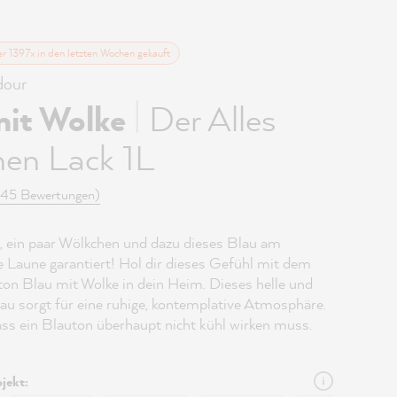
er 1397x in den letzten Wochen gekauft
our
|
mit Wolke
Der Alles
hen Lack 1L
(45 Bewertungen)
 ein paar Wölkchen und dazu dieses Blau am
Laune garantiert! Hol dir dieses Gefühl mit dem
lton Blau mit Wolke in dein Heim. Dieses helle und
lau sorgt für eine ruhige, kontemplative Atmosphäre.
ass ein Blauton überhaupt nicht kühl wirken muss.
jekt: