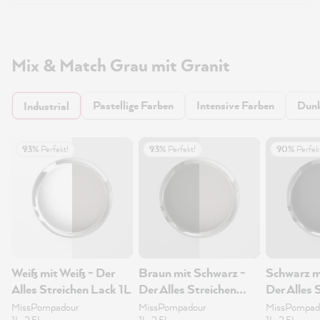
Mix & Match Grau mit Granit
Pastellige Farben
Intensive Farben
Dunk
Industrial
93%
Perfekt!
93%
Perfekt!
90%
Perfek
Weiß mit Weiß - Der
Braun mit Schwarz -
Schwarz m
Alles Streichen Lack 1L
Der Alles Streichen
Der Alles 
Lack 1L
Lack 1L
MissPompadour
MissPompadour
MissPompad
1L, 2.5L
1L, 2.5L
1L, 2.5L