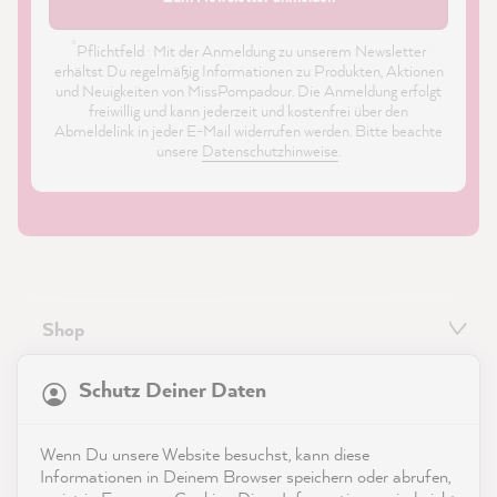
*
Pflichtfeld · Mit der Anmeldung zu unserem Newsletter
erhältst Du regelmäßig Informationen zu Produkten, Aktionen
und Neuigkeiten von MissPompadour. Die Anmeldung erfolgt
freiwillig und kann jederzeit und kostenfrei über den
Abmeldelink in jeder E-Mail widerrufen werden. Bitte beachte
unsere
Datenschutzhinweise
.
Shop
21.838
Bewertungen
Service
Schutz Deiner Daten
4,9
rating
8.972
bewertungen
Kontakt
Wenn Du unsere Website besuchst, kann diese
reviews-io
Informationen in Deinem Browser speichern oder abrufen,