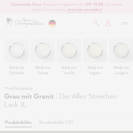
Community Days
: Exklusive Angebote vom
09.–11.08.
für unsere
inhalt springen
Streich-Community.
Jetzt hier anmelden!
Weiß mit
Weiß mit
Weiß mit
Weiß mit
Weiß mit
Schmelz
Sonne
Vanille
Ingwer
Lindgrün
MissPompadour
|
Grau mit Granit
Der Alles Streichen
Lack 1L
Produktbilder
Kundenbilder (13)