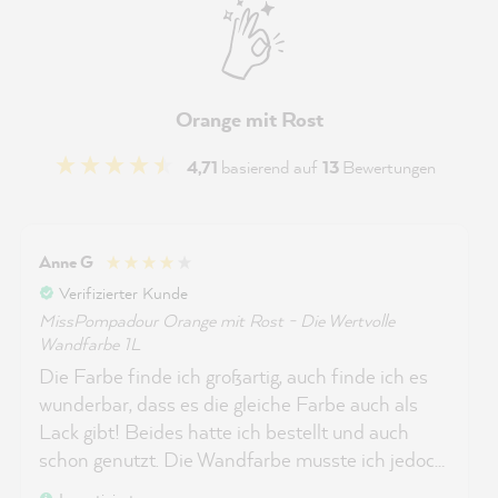
Orange mit Rost
4,71
basierend auf
13
Bewertungen
Anne G
Verifizierter Kunde
MissPompadour Orange mit Rost - Die Wertvolle
Wandfarbe 1L
Die Farbe finde ich großartig, auch finde ich es
wunderbar, dass es die gleiche Farbe auch als
Lack gibt! Beides hatte ich bestellt und auch
schon genutzt. Die Wandfarbe musste ich jedoch
2 x bestellen (je 1 l), da die Angabe für die 8 qm