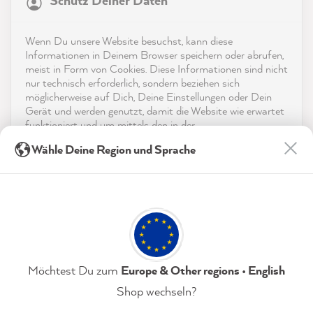
Schutz Deiner Daten
4,9
rating
8.991
bewertungen
Kontakt
Wenn Du unsere Website besuchst, kann diese
reviews-io
Informationen in Deinem Browser speichern oder abrufen,
App herunterladen
meist in Form von Cookies. Diese Informationen sind nicht
nur technisch erforderlich, sondern beziehen sich
möglicherweise auf Dich, Deine Einstellungen oder Dein
Auszeichnungen
Gerät und werden genutzt, damit die Website wie erwartet
funktioniert und um mittels den in der
Social Media
Datenschutzerklärung genannten Dienste Deine Nutzung
Beatrice K
Wähle Deine Region und Sprache
der Webseite für deren Optimierung zu analysieren sowie
Verifizierter Kunde
Werbung zu betreiben und zu personalisieren.
MissPompadour Grau mit Meersalz - Der Alles
Streichen Lack 2.5L
Indem Du "Akzeptieren & Schließen" klickst, stimmst Du
Die Farbe lässt sich super auftragen...
(jederzeit widerruflich) diesen Datenverarbeitungen
Allerdings hätte ich gedacht dass es etwas
freiwillig zu.
mehr grau wirkt...bei guten
Lichtverhältnissen wirkt die Farbe eher
Datenschutzerklärung
Impressum
Einstellungen
Möchtest Du zum
Europe & Other regions • English
weiss....ich bin dennoch von der Deckung
sehr zufrieden... Herzlichen Dank Miss
Shop wechseln?
Pompadour
Akzeptieren & Schließen