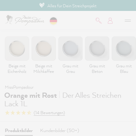
Alles für Dein Streichprojekt
inhalt springen
Beige mit
Beige mit
Grau mit
Grau mit
Grau mit
Eichenholz
Milchkaffee
Grau
Beton
Blau
MissPompadour
|
Orange mit Rost
Der Alles Streichen
Lack 1L
(14 Bewertungen)
Produktbilder
Kundenbilder (50+)