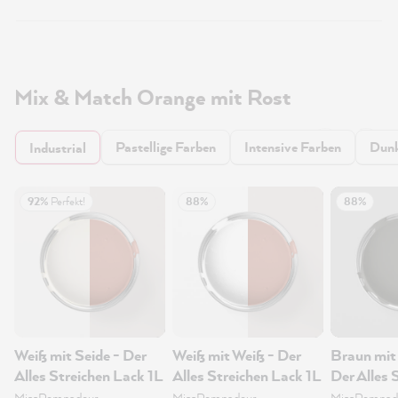
Mix & Match Orange mit Rost
Pastellige Farben
Intensive Farben
Dunk
Industrial
92%
Perfekt!
88%
88%
Weiß mit Seide - Der
Weiß mit Weiß - Der
Braun mit
Alles Streichen Lack 1L
Alles Streichen Lack 1L
Der Alles 
Lack 1L
MissPompadour
MissPompadour
MissPompad