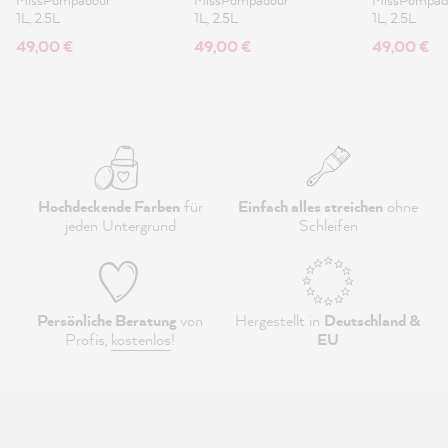
1L, 2.5L
1L, 2.5L
1L, 2.5L
49,00 €
49,00 €
49,00 €
Hochdeckende Farben
für
Einfach alles streichen
ohne
jeden Untergrund
Schleifen
Persönliche Beratung
von
Hergestellt in
Deutschland &
Profis,
kostenlos
!
EU