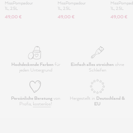
Lack 1L
MissPompadour
MissPompadour
MissPompad
1L, 2.5L
1L, 2.5L
1L, 2.5L
49,00 €
49,00 €
49,00 €
Hochdeckende Farben
für
Einfach alles streichen
ohne
jeden Untergrund
Schleifen
Persönliche Beratung
von
Hergestellt in
Deutschland &
Profis,
kostenlos
!
EU