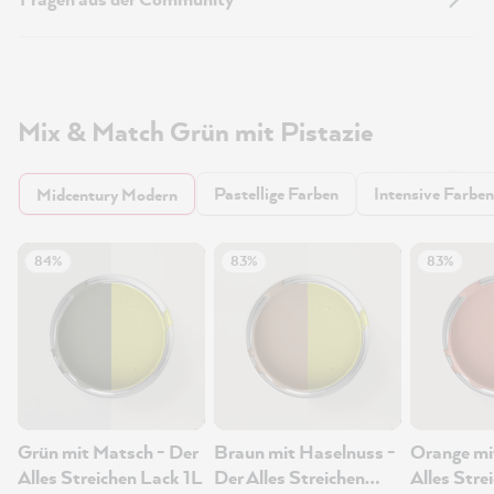
Mix & Match Grün mit Pistazie
Pastellige Farben
Intensive Farben
Midcentury Modern
84%
83%
83%
Grün mit Matsch - Der
Braun mit Haselnuss -
Orange mi
Alles Streichen Lack 1L
Der Alles Streichen
Alles Stre