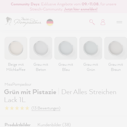
Community Days
: Exklusive Angebote vom
09.–11.08.
für unsere
inhalt springen
Streich-Community.
Jetzt hier anmelden!
Beige mit
Grau mit
Grau mit
Grau mit
Grau mit
Milchkaffee
Beton
Blau
Grün
Braun
MissPompadour
|
Grün mit Pistazie
Der Alles Streichen
Lack 1L
(13 Bewertungen)
Produktbilder
Kundenbilder (38)