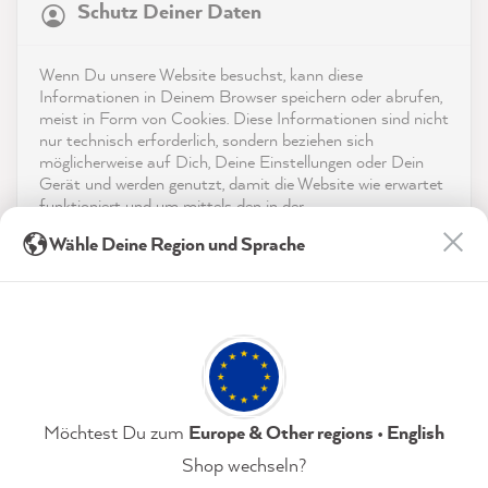
Service
Schutz Deiner Daten
4,9
rating
8.983
bewertungen
Kontakt
Wenn Du unsere Website besuchst, kann diese
reviews-io
Informationen in Deinem Browser speichern oder abrufen,
App herunterladen
meist in Form von Cookies. Diese Informationen sind nicht
nur technisch erforderlich, sondern beziehen sich
möglicherweise auf Dich, Deine Einstellungen oder Dein
Auszeichnungen
Gerät und werden genutzt, damit die Website wie erwartet
funktioniert und um mittels den in der
Social Media
Datenschutzerklärung genannten Dienste Deine Nutzung
Julia K
Wähle Deine Region und Sprache
der Webseite für deren Optimierung zu analysieren sowie
Verifizierter Kunde
Werbung zu betreiben und zu personalisieren.
Bin mit allem super zufrieden . Hat alles
Twitter
geklappt immer wieder gern
Indem Du "Akzeptieren & Schließen" klickst, stimmst Du
Facebook
(jederzeit widerruflich) diesen Datenverarbeitungen
Hilfreich
?
Ja
Teilen
7.8.2026
freiwillig zu.
Datenschutzerklärung
Impressum
Einstellungen
Möchtest Du zum
Europe & Other regions • English
Mira B
Verifizierter Kunde
Shop wechseln?
Kit de démarrage avec cartes des couleur - Kit