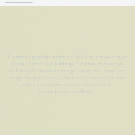
Pistazien punkten nicht nur als Eis, sondern auch
an der Wand: Der kräftige Grünton mit seinen
hellen Gelb-Anteilen bringt Farbe ins Leben und
sorgt für gute Laune. Grün mit Pistazie ist eine
intensive, optimistische und wirklich
lebensbejahende Farbe.