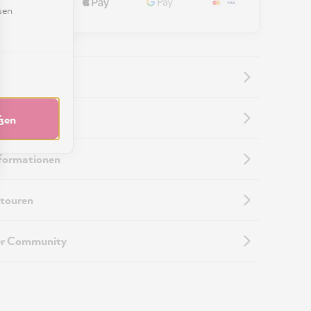
sen
nformationen
eßen
nformationen
touren
er Community