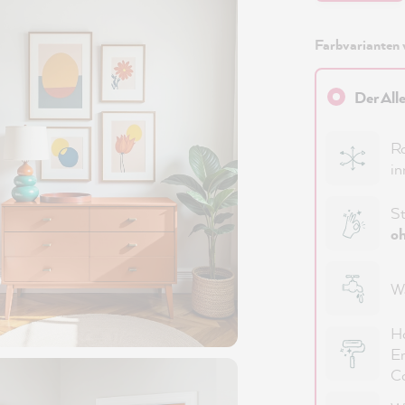
Farbvarianten 
Der All
Ro
in
St
oh
Wa
Ho
Er
Co