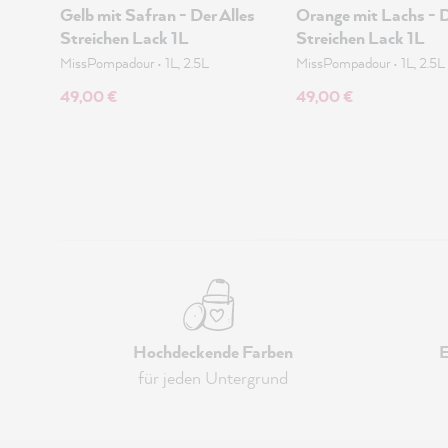
Gelb mit Safran - Der Alles
Orange mit Lachs - D
Streichen Lack 1L
Streichen Lack 1L
MissPompadour
•
1L, 2.5L
MissPompadour
•
1L, 2.5L
49,00 €
49,00 €
Hochdeckende Farben
E
für jeden Untergrund