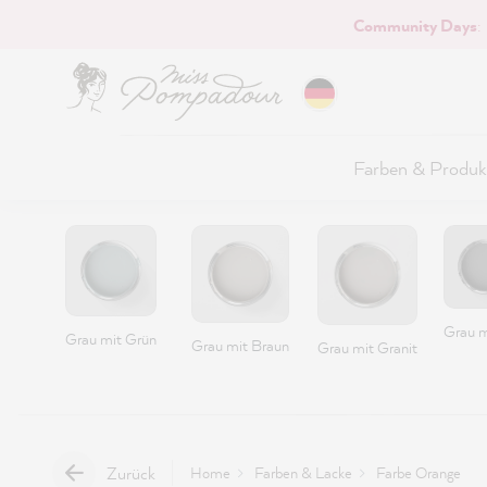
Community Days
:
Hauptinhalt springen
Farben & Produk
Grau m
Grau mit Grün
Grau mit Braun
Grau mit Granit
Zurück
Home
Farben & Lacke
Farbe Orange