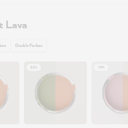
t Lava
rben
Dunkle Farben
82%
79%