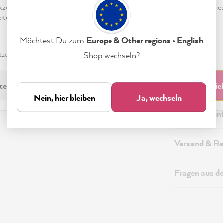
eptieren & Schließen" klickst, stimmst Du (jederzeit widerruflich) die
tungen freiwillig zu.
Möchtest Du zum
Europe & Other regions • English
zerklärung
Impressum
Einstellungen
Shop wechseln?
Beschreibung
Technische I
technisch Erforderliche
Akzeptieren & Schli
Nein, hier bleiben
Ja, wechseln
Sicherheitsi
Versand & Re
Fragen aus d