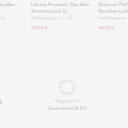
er Alles
Lila mit Provence - Der Alles
Grün mit Pfeff
L
Streichen Lack 1L
Streichen Lac
2.5L
MissPompadour
•
1L, 2.5L
MissPompadour
49,00 €
49,00 €
g
Hergestellt in
s
!
Deutschland & EU