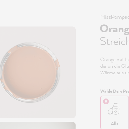
MissPompad
Orang
Streic
Orange mit La
der an die Glu
Wärme aus und
Wähle Dein Pro
Alle