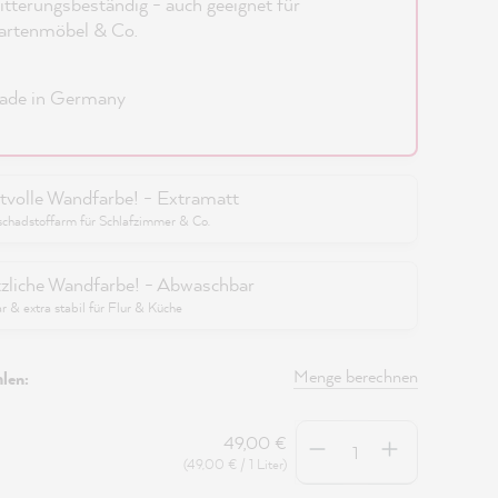
tterungsbeständig - auch geeignet für
artenmöbel & Co.
ade in Germany
tvolle Wandfarbe! - Extramatt
schadstoffarm für Schlafzimmer & Co.
zliche Wandfarbe! - Abwaschbar
 & extra stabil für Flur & Küche
Menge berechnen
len:
Anzahl
49,00 €
(49,00 € / 1 Liter)