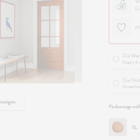
Wi
G
M
Die Wer
Elegant & 
Die Nüt
Abwaschbar
nzeigen
Farbmenge wäh
1L