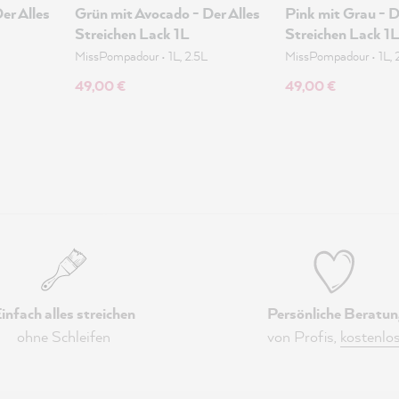
er Alles
Grün mit Avocado - Der Alles
Pink mit Grau - D
Streichen Lack 1L
Streichen Lack 1
MissPompadour
•
1L, 2.5L
MissPompadour
•
1L, 
49,00 €
49,00 €
infach alles streichen
Persönliche Beratun
ohne Schleifen
von Profis,
kostenlo