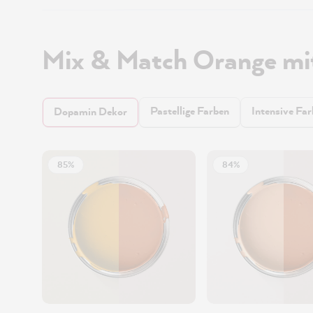
Mix & Match Orange mi
Pastellige Farben
Intensive Fa
Dopamin Dekor
85%
84%