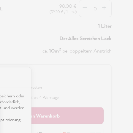
Anzahl
98,00 €
5L
(39,20 € / 1 Liter)
1 Liter
Der Alles Streichen Lack
2
ca.
10m
bei doppeltem Anstrich
0 €
 MwSt. zzgl. Versandkosten
eichern oder
fügbar, Lieferzeit: 2 bis 4 Werktage
forderlich,
ät und werden
In den Warenkorb
ptimierung