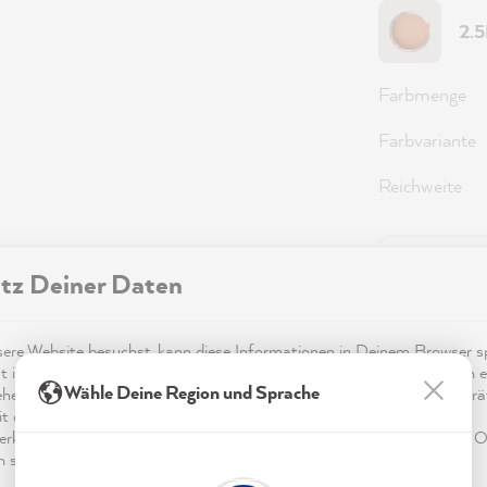
2.
Farbmenge
Farbvariante
Reichweite
49,0
tz Deiner Daten
Preise inkl.
re Website besuchst, kann diese Informationen in Deinem Browser sp
Sofort ver
t in Form von Cookies. Diese Informationen sind nicht nur technisch er
Wähle Deine Region und Sprache
ehen sich möglicherweise auf Dich, Deine Einstellungen oder Dein Ger
t die Website wie erwartet funktioniert und um mittels den in der
rklärung genannten Dienste Deine Nutzung der Webseite für deren O
n sowie Werbung zu betreiben und zu personalisieren.