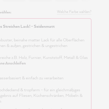
Welche Farbe wählen?
wählen:
es Streichen Lack! - Seidenmatt
buster, beinahe matter Lack für alle Oberflächen
nen & außen, gestrichen & ungestrichen
reiche z.B. Holz, Furnier, Kunststoff, Metall & Glas
ne Anschleifen
sserbasiert & einfach zu verarbeiten
chdeckend & tropfarm - für ein gleichmäßiges
gebnis auf Fliesen, Küchenschränken, Möbeln &
.