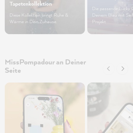
Tapetenkollektion
Die passende Lucky 
Diese Kollektion bringt Ruhe &
Deinem Blau mit Sei
Wärme in Dein Zuhause.
Projekt
MissPompadour an Deiner
Seite