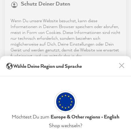
Service
Schutz Deiner Daten
4,9
rating
8.991
bewertungen
Kontakt
Wenn Du unsere Website besuchst, kann diese
reviews-io
Informationen in Deinem Browser speichern oder abrufen,
App herunterladen
meist in Form von Cookies. Diese Informationen sind nicht
nur technisch erforderlich, sondern beziehen sich
möglicherweise auf Dich, Deine Einstellungen oder Dein
Auszeichnungen
Gerät und werden genutzt, damit die Website wie erwartet
funktioniert und um mittels den in der
Social Media
Datenschutzerklärung genannten Dienste Deine Nutzung
Sandy B
Wähle Deine Region und Sprache
der Webseite für deren Optimierung zu analysieren sowie
Verifizierter Kunde
Twitter
Werbung zu betreiben und zu personalisieren.
Tolle Farben. Bin Fan!
Facebook
Indem Du "Akzeptieren & Schließen" klickst, stimmst Du
Hilfreich
?
Ja
Teilen
(jederzeit widerruflich) diesen Datenverarbeitungen
Hamburg, Deutschland,
9.8.2026
freiwillig zu.
Datenschutzerklärung
Impressum
Einstellungen
Möchtest Du zum
Europe & Other regions • English
Beatrice K
Shop wechseln?
Verifizierter Kunde