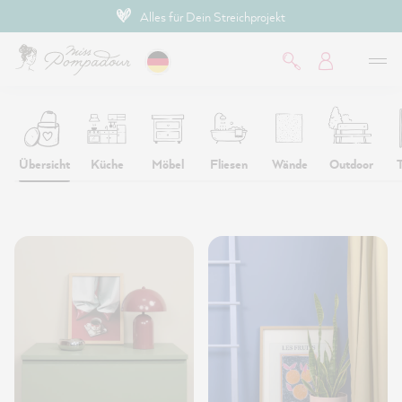
Alles für Dein Streichprojekt
inhalt springen
Übersicht
Küche
Möbel
Fliesen
Wände
Outdoor