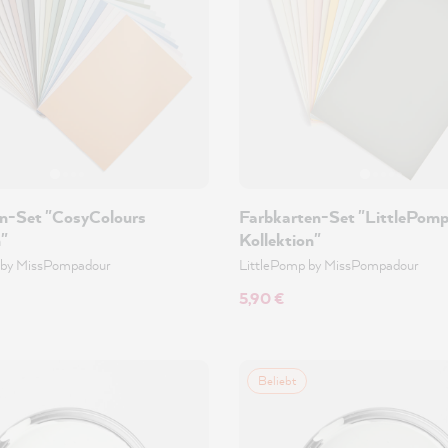
n-Set "CosyColours
Farbkarten-Set "LittlePom
n"
Kollektion"
 by MissPompadour
LittlePomp by MissPompadour
5,90 €
Beliebt