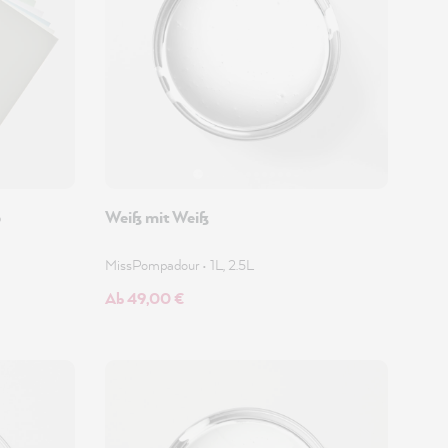
p
Weiß mit Weiß
MissPompadour
•
1L, 2.5L
Ab 49,00 €