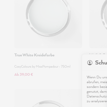
True White Kreidefarbe
Weiß & St
Schu
CosyColours by MissPompadour
•
750ml
LittlePomp 
Ab 39,00 €
Ab 39,00 
Wenn Du unse
abrufen, meis
sondern bezi
genutzt, dami
Beliebt
Datenschutze
zu analysiere