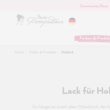
Community Days
:
Hauptinhalt springen
Farben & Produk
Home
Farben & Produkte
Holzlack
Lack für Ho
Du hängst an einem alten Möbelstück, das far