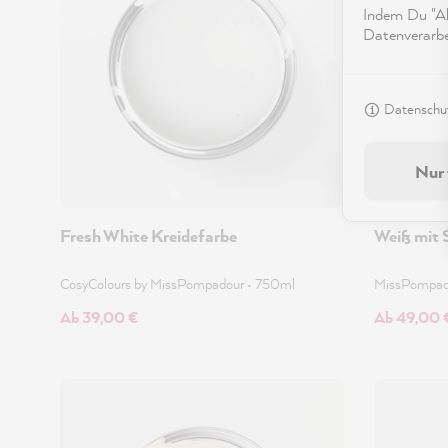
Indem Du "Akz
Datenverarbei
Datenschut
Nur 
Fresh White Kreidefarbe
Weiß mit 
CosyColours by MissPompadour
•
750ml
MissPompa
Ab 39,00 €
Ab 49,00 