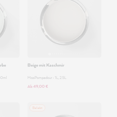
rbe
Beige mit Kaschmir
50ml
MissPompadour
•
1L, 2.5L
Ab 49,00 €
Beliebt