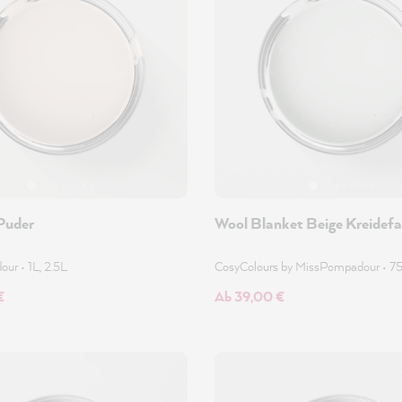
Puder
Wool Blanket Beige Kreidefa
dour
•
1L, 2.5L
CosyColours by MissPompadour
•
7
€
Ab 39,00 €