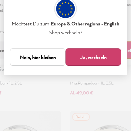
eptieren & Schließen" klickst, stimmst Du (jederzeit widerruflich) die
tungen freiwillig zu.
Möchtest Du zum
Europe & Other regions • English
zerklärung
Impressum
Einstellungen
Shop wechseln?
technisch Erforderliche
Akzeptieren & Schli
Nein, hier bleiben
Ja, wechseln
Sonne
Weiß mit Vanille
dour
•
1L, 2.5L
MissPompadour
•
1L, 2.5L
€
Ab 49,00 €
Beliebt