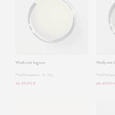
Weiß mit Ingwer
Weiß mit 
MissPompadour
•
1L, 2.5L
MissPompa
Ab 49,00 €
Ab 49,00 