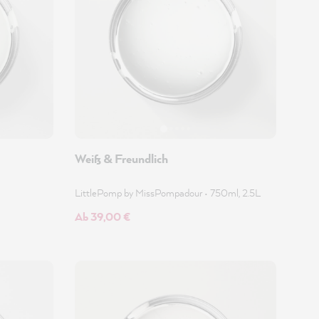
Weiß & Freundlich
LittlePomp by MissPompadour
•
750ml, 2.5L
Ab 39,00 €