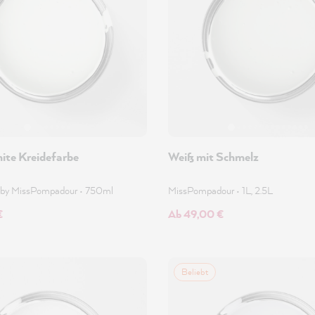
ite Kreidefarbe
Weiß mit Schmelz
 by MissPompadour
•
750ml
MissPompadour
•
1L, 2.5L
€
Ab 49,00 €
Beliebt