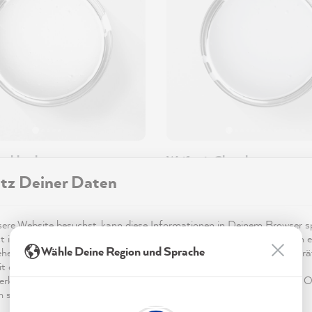
rahlend
Weiß mit Charakter
tz Deiner Daten
by MissPompadour
•
750ml, 2.5L
MissPompadour
•
1L, 2.5L
€
Ab 49,00 €
re Website besuchst, kann diese Informationen in Deinem Browser sp
t in Form von Cookies. Diese Informationen sind nicht nur technisch er
Wähle Deine Region und Sprache
ehen sich möglicherweise auf Dich, Deine Einstellungen oder Dein Ger
t die Website wie erwartet funktioniert und um mittels den in der
rklärung genannten Dienste Deine Nutzung der Webseite für deren O
n sowie Werbung zu betreiben und zu personalisieren.