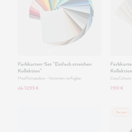
Farbkarten-Set "Einfach streichen
Farbkarte
Kollektion"
Kollektio
MissPompadour
•
Varianten verfügbar
CosyColours
Ab 12,95 €
7,90 €
Beliebt