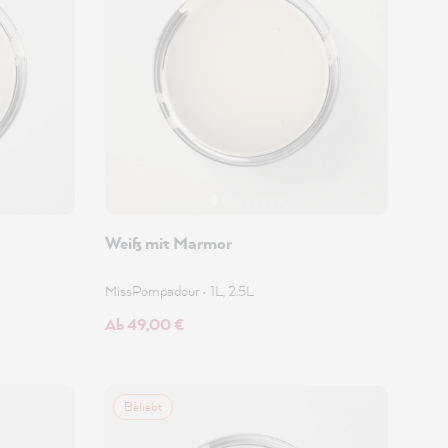
Weiß mit Marmor
MissPompadour
•
1L, 2.5L
Ab 49,00 €
Beliebt