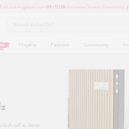
 Exklusive Angebote vom
09.–11.08.
für unsere Streich-Community.
J
te
Projekte
Farbtöne
Community
In
lz
blich null zu deiner