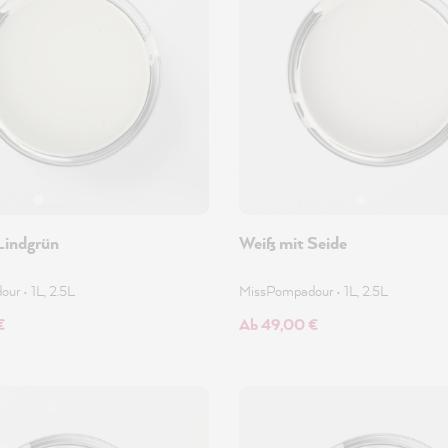
Lindgrün
Weiß mit Seide
dour
•
1L, 2.5L
MissPompadour
•
1L, 2.5L
€
Ab 49,00 €