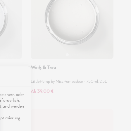
Weiß & Treu
LittlePomp by MissPompadour
•
750ml, 2.5L
Ab 39,00 €
eichern oder
forderlich,
ät und werden
ptimierung