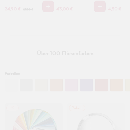
24,90 €
43,00 €
4,50 €
27,30 €
Über 100 Fliesenfarben
Filtern:
Farbtöne
%
Beliebt