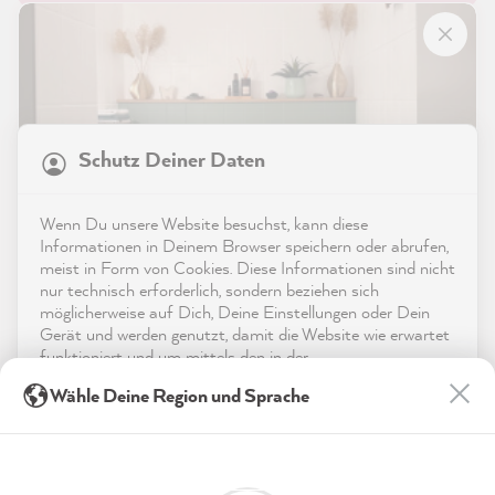
Shop
21.817
Bewertungen
Service
Schutz Deiner Daten
4,9
rating
8.963
bewertungen
Kontakt
Wenn Du unsere Website besuchst, kann diese
reviews-io
Informationen in Deinem Browser speichern oder abrufen,
App herunterladen
meist in Form von Cookies. Diese Informationen sind nicht
nur technisch erforderlich, sondern beziehen sich
möglicherweise auf Dich, Deine Einstellungen oder Dein
Auszeichnungen
Gerät und werden genutzt, damit die Website wie erwartet
funktioniert und um mittels den in der
Social Media
Datenschutzerklärung genannten Dienste Deine Nutzung
Anonym
Deine Fliesen verdienen ein Update!
Wähle Deine Region und Sprache
der Webseite für deren Optimierung zu analysieren sowie
Verifizierter Kunde
Hol dir die besten Streichtipps per Mail
Werbung zu betreiben und zu personalisieren.
Die Farbkarten eignen sich hervorragend, um
einen ersten Eindruck zu bekommen, wie die
Indem Du "Akzeptieren & Schließen" klickst, stimmst Du
Twitter
Farbe im eigenen Zuhause wirkt.
(jederzeit widerruflich) diesen Datenverarbeitungen