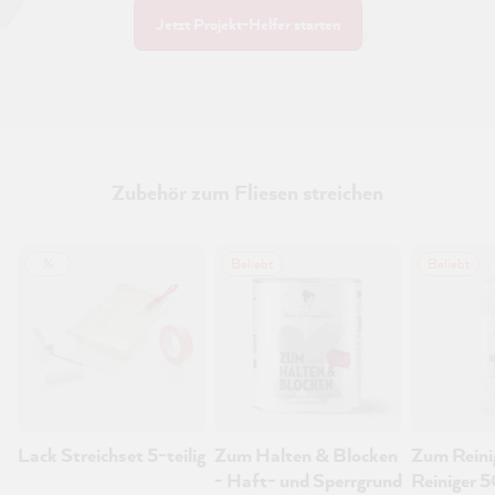
Jetzt Projekt-Helfer starten
Zubehör zum Fliesen streichen
%
Beliebt
Beliebt
Lack Streichset 5-teilig
Zum Halten & Blocken
Zum Reini
- Haft- und Sperrgrund
Reiniger 