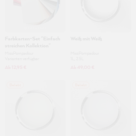
Farbkarten-Set "Einfach
Weiß mit Weiß
streichen Kollektion"
MissPompadour
MissPompadour
Varianten verfügbar
1L, 2.5L
Ab 12,95 €
Ab 49,00 €
Beliebt
Beliebt