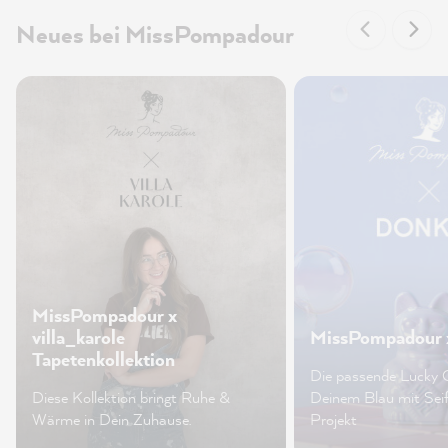
Neues bei MissPompadour
MissPompadour x
villa_karole
MissPompadour 
Tapetenkollektion
Die passende Lucky 
Diese Kollektion bringt Ruhe &
Deinem Blau mit Sei
Wärme in Dein Zuhause.
Projekt