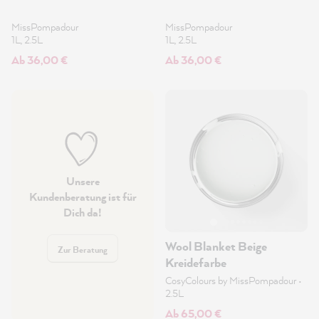
MissPompadour
MissPompadour
1L, 2.5L
1L, 2.5L
Ab 36,00 €
Ab 36,00 €
Unsere
Kundenberatung ist für
Dich da!
Wool Blanket Beige
Zur Beratung
Kreidefarbe
CosyColours by MissPompadour
•
2.5L
Ab 65,00 €