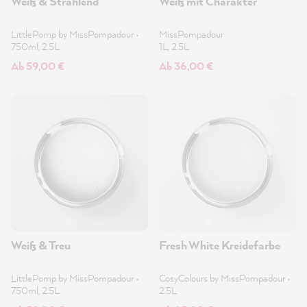
Weiß & Strahlend
Weiß mit Charakter
LittlePomp by MissPompadour
•
MissPompadour
750ml, 2.5L
1L, 2.5L
Ab 59,00 €
Ab 36,00 €
Weiß & Treu
Fresh White Kreidefarbe
LittlePomp by MissPompadour
•
CosyColours by MissPompadour
•
750ml, 2.5L
2.5L