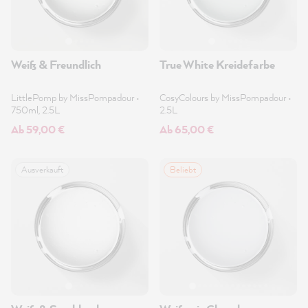
Weiß & Freundlich
True White Kreidefarbe
LittlePomp by MissPompadour
•
CosyColours by MissPompadour
•
750ml, 2.5L
2.5L
Ab 59,00 €
Ab 65,00 €
Ausverkauft
Beliebt