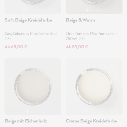
Soft Beige Kreidefarbe
Beige & Warm
CosyColours by MissPompadour
•
LittlePomp by MissPompadour
•
2.5L
750ml, 2.5L
Ab 65,00 €
Ab 59,00 €
Beige mit Eichenholz
Creme Beige Kreidefarbe