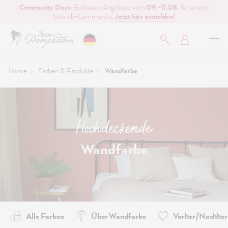
Community Days
: Exklusive Angebote vom
09.–11.08.
für unsere
inhalt springen
Streich-Community.
Jetzt hier anmelden!
Home
Farben & Produkte
Wandfarbe
Hochdeckende
Wandfarbe
Alle Farben
Über Wandfarbe
Vorher/Nachher 