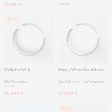
Ab 12,95 €
5,90 €
Beliebt
Weiß mit Weiß
Simply White Kreidefarbe
MissPompadour
CosyColours by MissPompadour
•
1L, 2.5L
2.5L
Ab 36,00 €
Ab 65,00 €
Beliebt