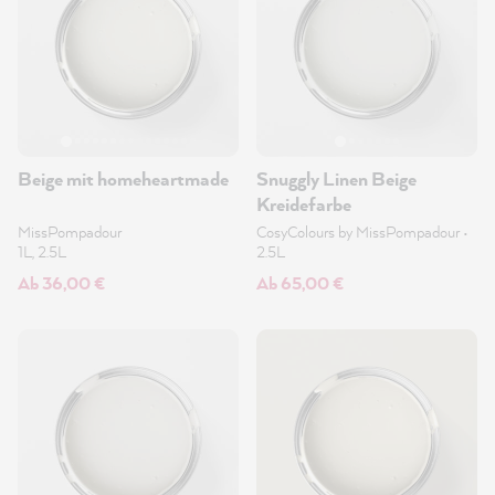
Beige mit homeheartmade
Snuggly Linen Beige
Kreidefarbe
MissPompadour
CosyColours by MissPompadour
•
1L, 2.5L
2.5L
Ab 36,00 €
Ab 65,00 €