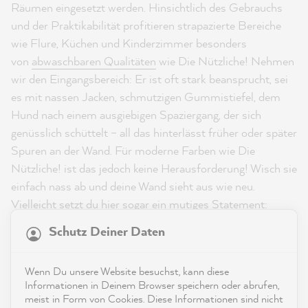
Räumen eingesetzt werden. Hinsichtlich des Gebrauchs
und der Praktikabilität profitieren strapazierte Bereiche
wie Flure, Küchen und Kinderzimmer besonders
von
abwaschbaren Qualitäten
wie Die Nützliche! Nehmen
wir den Eingangsbereich: Er ist oft stark beansprucht, sei
es mit nassen Jacken, schmutzigen Gummistiefel, dem
Hund nach einem ausgiebigen Spaziergang, der sich
genüsslich schüttelt – all das hinterlässt früher oder später
Spuren an der Wand. Für moderne Farben wie Die
Nützliche! ist das jedoch keine Herausforderung! Wisch sie
einfach nass ab und deine Wand sieht aus wie neu.
21.830
Bewertungen
Vielleicht setzt du hier sogar ein mutiges Statement:
Wandfarbe in Rot bringt Energie und Leben in den Raum.
Schutz Deiner Daten
4,9
rating
8.970
bewertungen
Auch Küchen und Bäder sind hohen Belastungen
Wenn Du unsere Website besuchst, kann diese
ausgesetzt; wie praktisch, dass du sie von deinem Anstrich
reviews-io
Informationen in Deinem Browser speichern oder abrufen,
ganz einfach entfernen kannst!
meist in Form von Cookies. Diese Informationen sind nicht