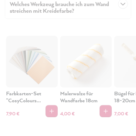
Welches Werkzeug brauche ich zum Wand
streichen mit Kreidefarbe?
Farbkarten-Set
Malerwalze für
Bügel für
"CosyColours
Wandfarbe 18cm
18-20cm
Kollektion" -
7,90 €
4,00 €
7,00 €
Farbkarten-Set