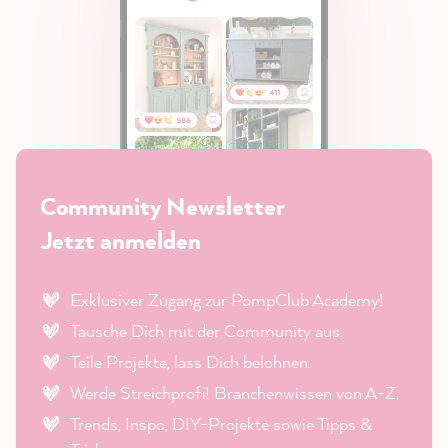
Community Newsletter
Jetzt anmelden
Exklusiver Zugang zur PompClub Academy!
Tausche Dich mit der Community aus.
Teile Projekte, lass Dich belohnen.
Werde Streichprofi! Branchenwissen von A-Z.
Trends, Inspo, DIY-Projekte sowie Tipps &