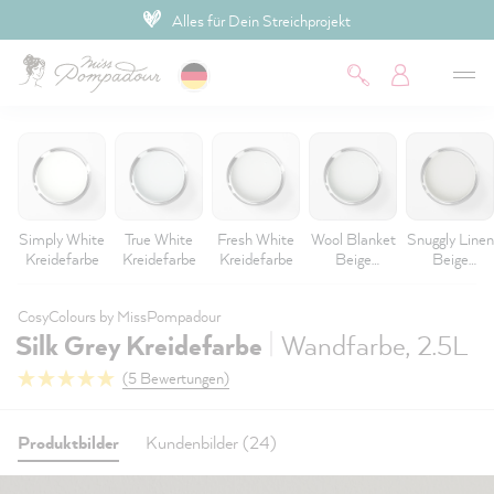
Alles für Dein Streichprojekt
inhalt springen
Simply White
True White
Fresh White
Wool Blanket
Snuggly Linen
Kreidefarbe
Kreidefarbe
Kreidefarbe
Beige
Beige
Kreidefarbe
Kreidefarbe
CosyColours by MissPompadour
|
Silk Grey Kreidefarbe
Wandfarbe, 2.5L
(5 Bewertungen)
Produktbilder
Kundenbilder (24)