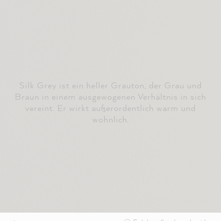
Silk Grey ist ein heller Grauton, der Grau und
Braun in einem ausgewogenen Verhältnis in sich
vereint. Er wirkt außerordentlich warm und
wohnlich.