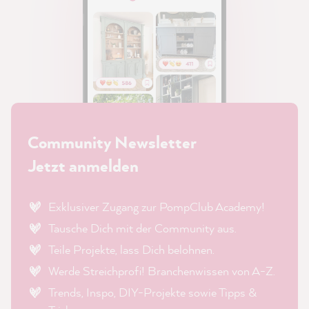
Community Newsletter
Jetzt anmelden
Exklusiver Zugang zur PompClub Academy!
Tausche Dich mit der Community aus.
Teile Projekte, lass Dich belohnen.
Werde Streichprofi! Branchenwissen von A-Z.
Trends, Inspo, DIY-Projekte sowie Tipps &