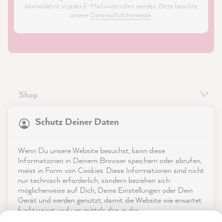
Abmeldelink in jeder E-Mail widerrufen werden. Bitte beachte
unsere
Datenschutzhinweise
.
Shop
21.897
Bewertungen
Service
Schutz Deiner Daten
4,9
rating
8.991
bewertungen
Kontakt
Wenn Du unsere Website besuchst, kann diese
reviews-io
Informationen in Deinem Browser speichern oder abrufen,
App herunterladen
meist in Form von Cookies. Diese Informationen sind nicht
nur technisch erforderlich, sondern beziehen sich
möglicherweise auf Dich, Deine Einstellungen oder Dein
Auszeichnungen
Gerät und werden genutzt, damit die Website wie erwartet
funktioniert und um mittels den in der
Social Media
Datenschutzerklärung genannten Dienste Deine Nutzung
Sandy B