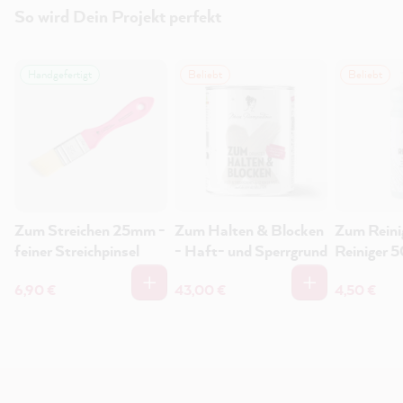
So wird Dein Projekt perfekt
Handgefertigt
Beliebt
Beliebt
Zum Streichen 25mm -
Zum Halten & Blocken
Zum Reini
feiner Streichpinsel
- Haft- und Sperrgrund
Reiniger 
6,90 €
43,00 €
4,50 €