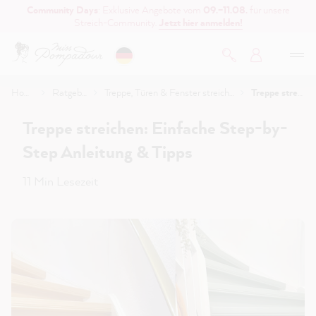
Community Days
: Exklusive Angebote vom
09.–11.08.
für unsere
inhalt springen
Streich-Community.
Jetzt hier anmelden!
Home
Ratgeber
Treppe, Türen & Fenster streichen
Treppe streichen: Einfache Step-by-Step Anleitung & Tipps
Treppe streichen: Einfache Step-by-
Step Anleitung & Tipps
11 Min Lesezeit