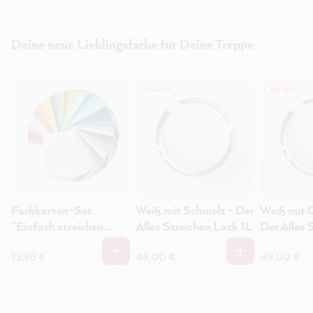
Deine neue Lieblingsfarbe für Deine Treppe
Beliebt
Beliebt
Farbkarten-Set
Weiß mit Schmelz - Der
Weiß mit 
"Einfach streichen
Alles Streichen Lack 1L
Der Alles 
Kollektion" -
Lack 1L
12,95 €
49,00 €
49,00 €
Farbkarten-Set