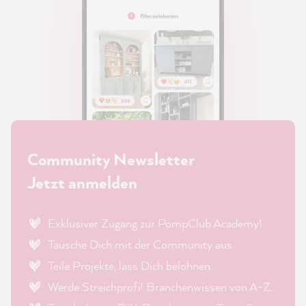
Community Newsletter
Jetzt anmelden
Exklusiver Zugang zur PompClub Academy!
Tausche Dich mit der Community aus.
Teile Projekte, lass Dich belohnen.
Werde Streichprofi! Branchenwissen von A-Z.