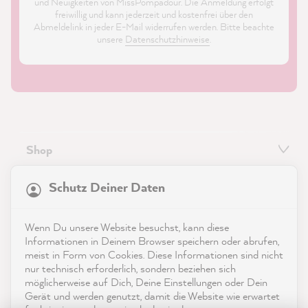
und Neuigkeiten von MissPompadour. Die Anmeldung erfolgt
freiwillig und kann jederzeit und kostenfrei über den
Abmeldelink in jeder E-Mail widerrufen werden. Bitte beachte
unsere
Datenschutzhinweise
.
Shop
21.863
Bewertungen
Service
Schutz Deiner Daten
4,9
rating
8.976
bewertungen
Kontakt
Wenn Du unsere Website besuchst, kann diese
reviews-io
Informationen in Deinem Browser speichern oder abrufen,
App herunterladen
meist in Form von Cookies. Diese Informationen sind nicht
nur technisch erforderlich, sondern beziehen sich
möglicherweise auf Dich, Deine Einstellungen oder Dein
Auszeichnungen
Gerät und werden genutzt, damit die Website wie erwartet