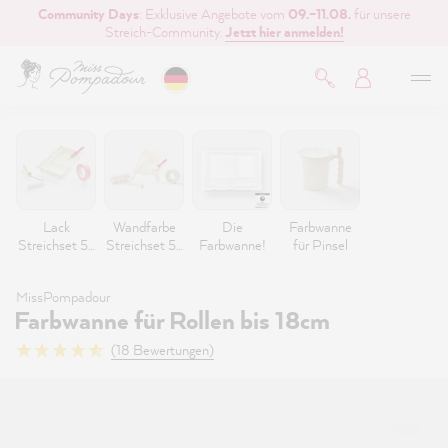
Community Days
: Exklusive Angebote vom
09.–11.08.
für unsere
inhalt springen
Streich-Community.
Jetzt hier anmelden!
Lack
Wandfarbe
Die
Farbwanne
Streichset 5-
Streichset 5-
Farbwanne!
für Pinsel
teilig
teilig
MissPompadour
Farbwanne für Rollen bis 18cm
(18 Bewertungen)