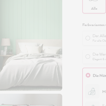
Alle
Farbvarianten 
Der All
Für alle O
Die Wer
Elegant & 
Die Nüt
M
Sc