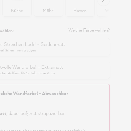
Küche
Möbel
Fliesen
Wände
Welche Farbe wählen?
wählen:
es Streichen Lack! - Seidenmatt
berflächen innen & außen
tvolle Wandfarbe! - Extramatt
schadstoffarm für Schlafzimmer & Co.
zliche Wandfarbe! - Abwaschbar
att
, dabei äußerst strapazierbar
heuerfest, aber trotzdem atmungsaktiv &