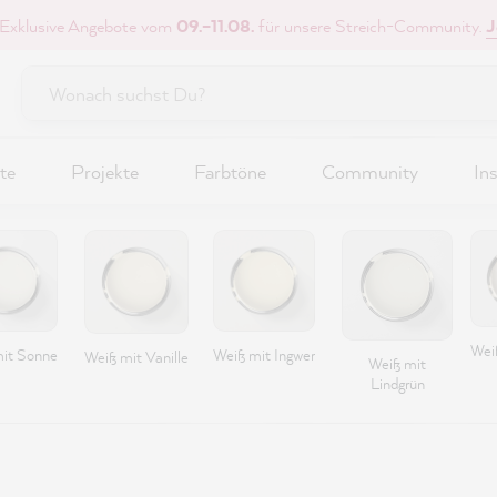
 Exklusive Angebote vom
09.–11.08.
für unsere Streich-Community.
J
te
Projekte
Farbtöne
Community
Ins
Wei
it Sonne
Weiß mit Ingwer
Weiß mit Vanille
Weiß mit
Lindgrün