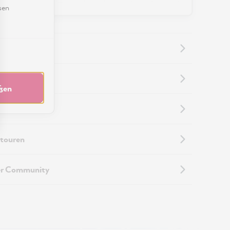
sen
nformationen
eßen
nformationen
touren
er Community