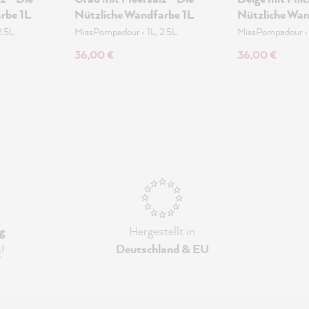
rbe 1L
Nützliche Wandfarbe 1L
Nützliche Wan
2.5L
MissPompadour
•
1L, 2.5L
MissPompadour
36,00 €
36,00 €
g
Hergestellt in
s
!
Deutschland & EU