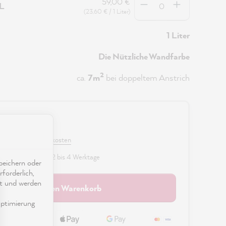
59,00 €
5L
(23,60 € / 1 Liter)
1 Liter
Die Nützliche Wandfarbe
2
ca.
7m
bei doppeltem Anstrich
0 €
 MwSt. zzgl. Versandkosten
fügbar, Lieferzeit: 2 bis 4 Werktage
eichern oder
forderlich,
ät und werden
In den Warenkorb
ptimierung