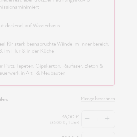
issionsminimiert
t deckend, auf Wasserbasis
eal für stark beanspruchte Wände im Innenbereich,
B. im Flur & in der Küche
r Putz, Tapeten, Gipskarton, Raufaser, Beton &
uerwerk in Alt- & Neubauten
Menge berechnen
len:
Anzahl
36,00 €
(36,00 € / 1 Liter)
Anzahl