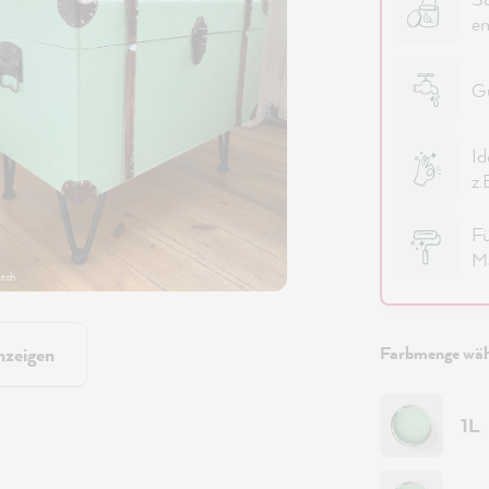
em
Gu
Id
z.
Fü
Ma
tch
Farbmenge wäh
nzeigen
1L