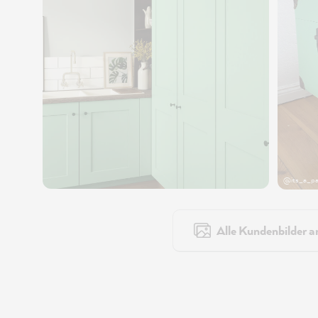
@its_a_pa
Alle Kundenbilder a