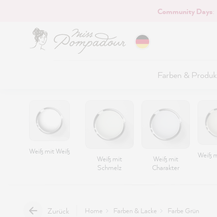
Community Days
:
Hauptinhalt springen
Farben & Produk
Weiß mit Weiß
Weiß m
Weiß mit
Weiß mit
Schmelz
Charakter
Zurück
Home
Farben & Lacke
Farbe Grün