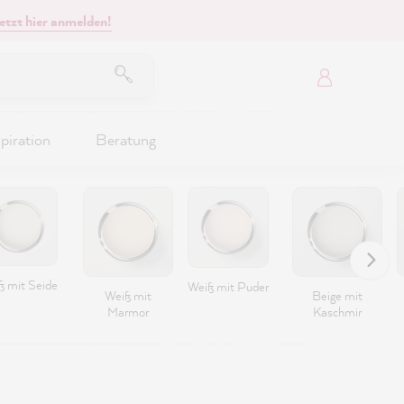
etzt hier anmelden!
piration
Beratung
ß mit Seide
Weiß mit Puder
Weiß mit
Beige mit
Marmor
Kaschmir