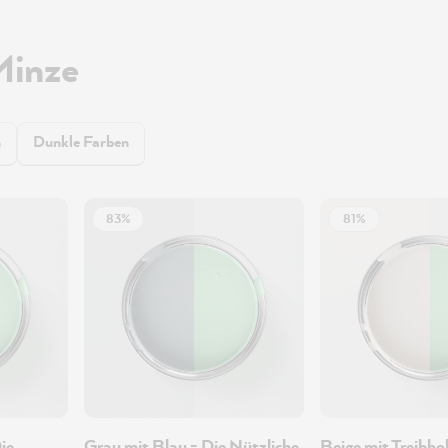
Minze
n
Dunkle Farben
83%
81%
ie
Grau mit Blau - Die Nützliche
Beige mit Treibhol