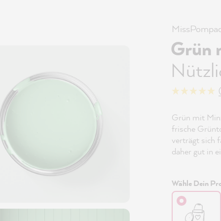
MissPompad
Grün 
Nützl
Grün mit Minz
frische Grünton
verträgt sich
daher gut in 
Wähle Dein Pro