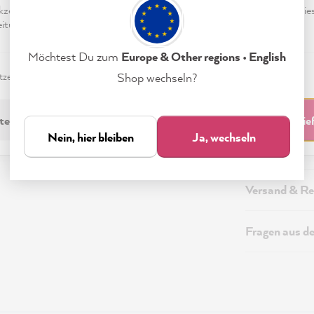
eptieren & Schließen" klickst, stimmst Du (jederzeit widerruflich) die
tungen freiwillig zu.
Möchtest Du zum
Europe & Other regions • English
Beschreibung
zerklärung
Impressum
Einstellungen
Shop wechseln?
Technische I
technisch Erforderliche
Akzeptieren & Schli
Nein, hier bleiben
Ja, wechseln
Sicherheitsi
Versand & Re
Fragen aus d