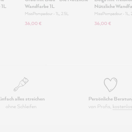
 1L
Wandfarbe 1L
Nützliche Wandfa
MissPompadour
•
1L, 2.5L
MissPompadour
•
1L, 
36,00 €
36,00 €
infach alles streichen
Persönliche Beratun
ohne Schleifen
von Profis,
kostenlo