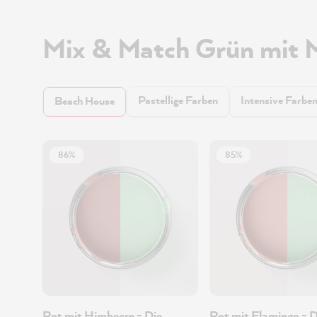
Mix & Match Grün mit 
Pastellige Farben
Intensive Farbe
Beach House
86%
85%
Rot mit Himbeere - Die
Rot mit Flamingo - D