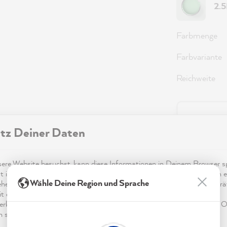
2.
Farbmenge
Farbvariante
Reichweite
36,0
tz Deiner Daten
Preise inkl.
Sofort ver
re Website besuchst, kann diese Informationen in Deinem Browser sp
t in Form von Cookies. Diese Informationen sind nicht nur technisch er
Wähle Deine Region und Sprache
ehen sich möglicherweise auf Dich, Deine Einstellungen oder Dein Ger
t die Website wie erwartet funktioniert und um mittels den in der
rklärung genannten Dienste Deine Nutzung der Webseite für deren O
n sowie Werbung zu betreiben und zu personalisieren.