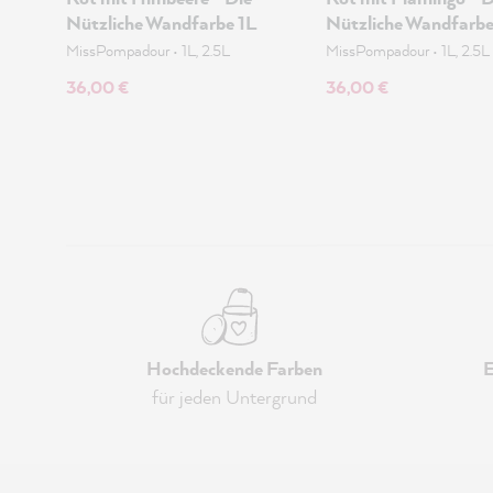
Nützliche Wandfarbe 1L
Nützliche Wandfarbe
MissPompadour
•
1L, 2.5L
MissPompadour
•
1L, 2.5L
36,00 €
36,00 €
Hochdeckende Farben
E
für jeden Untergrund