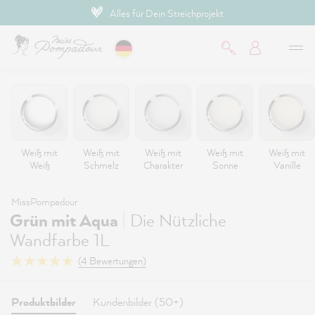
Alles für Dein Streichprojekt
inhalt springen
Weiß mit
Weiß mit
Weiß mit
Weiß mit
Weiß mit
Weiß
Schmelz
Charakter
Sonne
Vanille
MissPompadour
|
Grün mit Aqua
Die Nützliche
Wandfarbe 1L
(4 Bewertungen)
Produktbilder
Kundenbilder (50+)