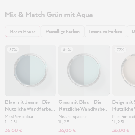
Mix & Match Grün mit Aqua
Pastellige Farben
Intensive Farben
D
Beach House
87%
84%
77%
Blau mit Jeans - Die
Grau mit Blau - Die
Beige mit 
Nützliche Wandfarbe
Nützliche Wandfarbe
Nützliche
1L
1L
1L
MissPompadour
MissPompadour
MissPompad
1L, 2.5L
1L, 2.5L
1L, 2.5L
36,00 €
36,00 €
36,00 €