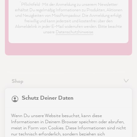
*
Pflichtfeld · Mit der Anmeldung zu unserem Newsletter
erhältst Du regelmäßig Informationen zu Produkten, Aktionen
und Neuigkeiten von MissPompadour. Die Anmeldung erfolgt
freiwillig und kann jederzeit und kostenfrei über den
Abmeldelink in jeder E-Mail widerrufen werden. Bitte beachte
unsere
Datenschutzhinweise
.
Shop
21.904
Bewertungen
Service
Schutz Deiner Daten
4,9
rating
8.994
bewertungen
Kontakt
Wenn Du unsere Website besuchst, kann diese
reviews-io
Informationen in Deinem Browser speichern oder abrufen,
App herunterladen
meist in Form von Cookies. Diese Informationen sind nicht
nur technisch erforderlich, sondern beziehen sich