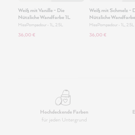
Weiß mit Vanille - Die
Weiß mit Schmelz - 
Nützliche Wandfarbe 1L
Nützliche Wandfarbe
MissPompadour
•
1L, 2.5L
MissPompadour
•
1L, 2.5L
36,00 €
36,00 €
Hochdeckende Farben
E
für jeden Untergrund