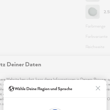
2.
Farbmenge
Farbvariante
Reichweite
tz Deiner Daten
36,0
Preise inkl.
re Website besuchst, kann diese Informationen in Deinem Browser sp
t in Form von Cookies. Diese Informationen sind nicht nur technisch er
Sofort ver
Wähle Deine Region und Sprache
ehen sich möglicherweise auf Dich, Deine Einstellungen oder Dein Ger
t die Website wie erwartet funktioniert und um mittels den in der
rklärung genannten Dienste Deine Nutzung der Webseite für deren O
n sowie Werbung zu betreiben und zu personalisieren.