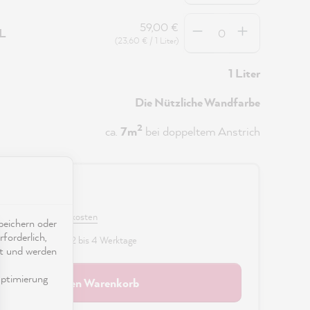
Anzahl
59,00 €
5L
(23,60 € / 1 Liter)
1 Liter
Die Nützliche Wandfarbe
2
ca.
7m
bei doppeltem Anstrich
0 €
 MwSt. zzgl. Versandkosten
eichern oder
forderlich,
fügbar, Lieferzeit: 2 bis 4 Werktage
ät und werden
ptimierung
In den Warenkorb