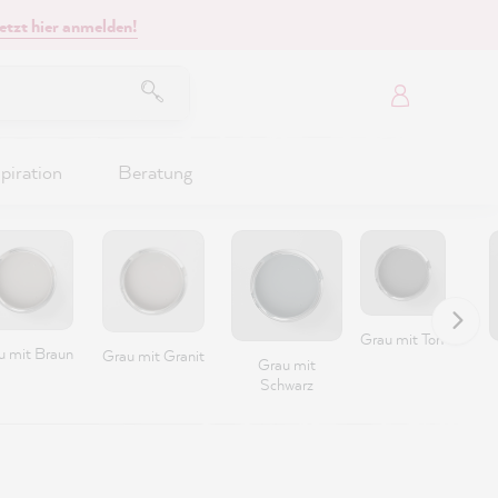
etzt hier anmelden!
piration
Beratung
Grau mit Torf
u mit Braun
Grau mit Granit
Grau mit
Schwarz