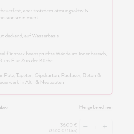
heuerfest, aber trotzdem atmungsaktiv &
issionsminimiert
t deckend, auf Wasserbasis
eal für stark beanspruchte Wände im Innenbereich,
B. im Flur & in der Küche
r Putz, Tapeten, Gipskarton, Raufaser, Beton &
uerwerk in Alt- & Neubauten
Menge berechnen
len:
Anzahl
36,00 €
(36,00 € / 1 Liter)