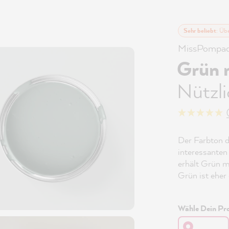
Sehr beliebt
: Üb
MissPompad
Grün 
Nützl
Der Farbton 
interessanten
erhält Grün m
Grün ist eher 
Wähle Dein Pro