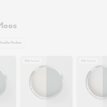
Moos
Dunkle Farben
91%
Perfekt!
91%
Perfekt!