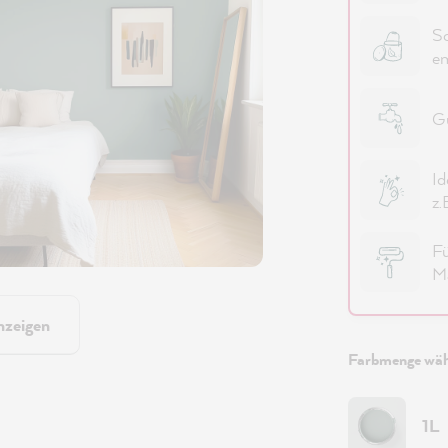
Sc
em
Gu
Id
z.
Fü
Ma
nzeigen
Farbmenge wäh
1L