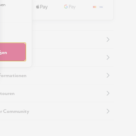
sen
eßen
nformationen
nformationen
touren
er Community