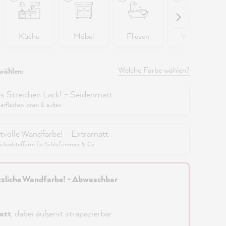
Küche
Möbel
Fliesen
Wände
Welche Farbe wählen?
wählen:
es Streichen Lack! - Seidenmatt
berflächen innen & außen
tvolle Wandfarbe! - Extramatt
schadstoffarm für Schlafzimmer & Co.
zliche Wandfarbe! - Abwaschbar
att
, dabei äußerst strapazierbar