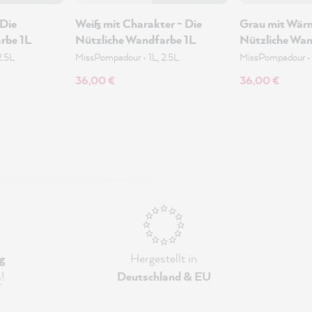
 Die
Weiß mit Charakter - Die
Grau mit Wärm
rbe 1L
Nützliche Wandfarbe 1L
Nützliche Wan
2.5L
MissPompadour
•
1L, 2.5L
MissPompadour
36,00 €
36,00 €
g
Hergestellt in
s
!
Deutschland & EU