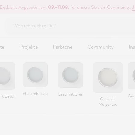
 Exklusive Angebote vom
09.–11.08.
für unsere Streich-Community.
J
te
Projekte
Farbtöne
Community
Ins
Grau mit Blau
Grau mit Grün
Gra
it Beton
Grau mit
Morgentau