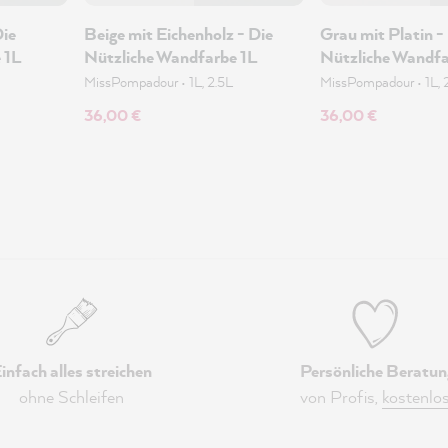
Die
Beige mit Eichenholz - Die
Grau mit Platin -
 1L
Nützliche Wandfarbe 1L
Nützliche Wandfa
MissPompadour
•
1L, 2.5L
MissPompadour
•
1L, 
36,00 €
36,00 €
infach alles streichen
Persönliche Beratun
ohne Schleifen
von Profis,
kostenlo