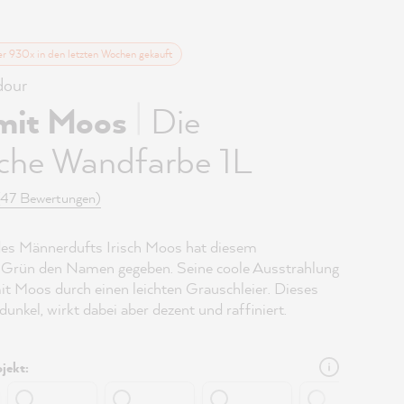
er 930x in den letzten Wochen gekauft
our
|
mit Moos
Die
iche Wandfarbe 1L
(47 Bewertungen)
des Männerdufts Irisch Moos hat diesem
 Grün den Namen gegeben. Seine coole Ausstrahlung
it Moos durch einen leichten Grauschleier. Dieses
dunkel, wirkt dabei aber dezent und raffiniert.
jekt: