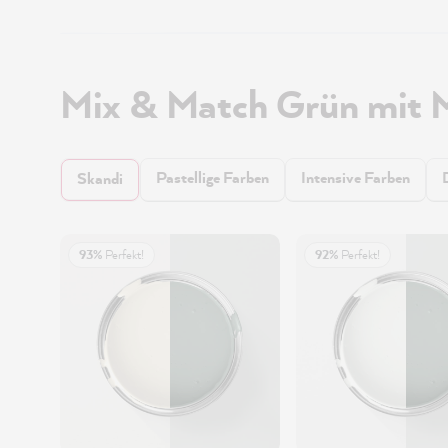
Mix & Match Grün mit 
Pastellige Farben
Intensive Farben
Skandi
93%
Perfekt!
92%
Perfekt!