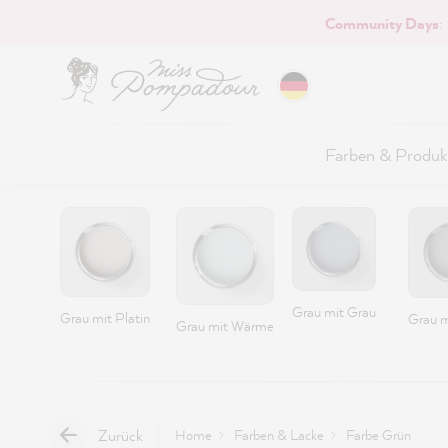
Community Days
:
Hauptinhalt springen
Farben & Produk
Grau mit Grau
Grau mit Platin
Grau m
Grau mit Wärme
Zurück
Home
Farben & Lacke
Farbe Grün