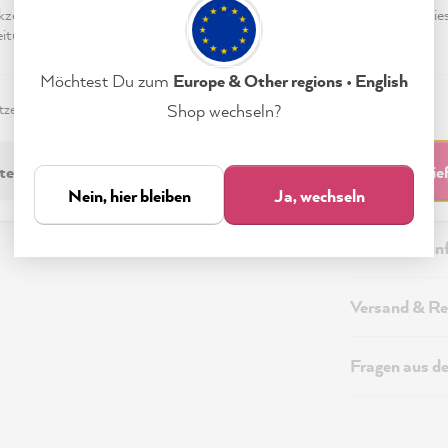
eptieren & Schließen" klickst, stimmst Du (jederzeit widerruflich) die
tungen freiwillig zu.
Möchtest Du zum
Europe & Other regions • English
zerklärung
Impressum
Einstellungen
Shop wechseln?
Beschreibung
technisch Erforderliche
Akzeptieren & Schli
Technische I
Nein, hier bleiben
Ja, wechseln
Sicherheitsi
Versand & Re
Fragen aus d