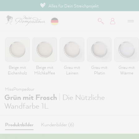
Hochdeckende Premium-Farben
inhalt springen
Beige mit
Beige mit
Grau mit
Grau mit
Grau mit
Eichenholz
Milchkaffee
Leinen
Platin
Wärme
MissPompadour
|
Grün mit Frosch
Die Nützliche
Wandfarbe 1L
Produktbilder
Kundenbilder (6)