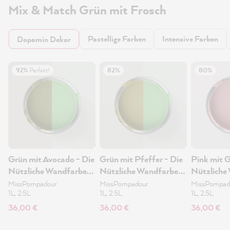
Mix & Match Grün mit Frosch
Pastellige Farben
Intensive Farben
Dopamin Dekor
92%
Perfekt!
82%
80%
Grün mit Avocado - Die
Grün mit Pfeffer - Die
Pink mit G
Nützliche Wandfarbe
Nützliche Wandfarbe
Nützliche
1L
1L
1L
MissPompadour
MissPompadour
MissPompad
1L, 2.5L
1L, 2.5L
1L, 2.5L
36,00 €
36,00 €
36,00 €