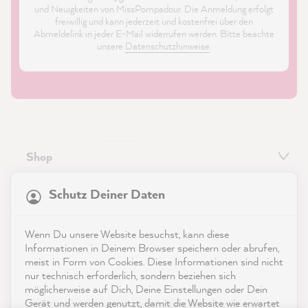
und Neuigkeiten von MissPompadour. Die Anmeldung erfolgt
freiwillig und kann jederzeit und kostenfrei über den
Abmeldelink in jeder E-Mail widerrufen werden. Bitte beachte
unsere
Datenschutzhinweise
.
Shop
21.899
Bewertungen
Service
Schutz Deiner Daten
4,9
rating
8.993
bewertungen
Kontakt
Wenn Du unsere Website besuchst, kann diese
reviews-io
Informationen in Deinem Browser speichern oder abrufen,
App herunterladen
meist in Form von Cookies. Diese Informationen sind nicht
nur technisch erforderlich, sondern beziehen sich
möglicherweise auf Dich, Deine Einstellungen oder Dein
Auszeichnungen
Gerät und werden genutzt, damit die Website wie erwartet