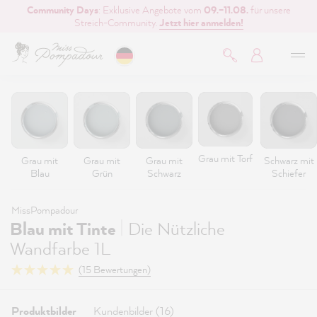
Community Days
: Exklusive Angebote vom
09.–11.08.
für unsere
inhalt springen
Streich-Community.
Jetzt hier anmelden!
Grau mit Torf
Grau mit
Grau mit
Grau mit
Schwarz mit
Blau
Grün
Schwarz
Schiefer
MissPompadour
|
Blau mit Tinte
Die Nützliche
Wandfarbe 1L
(15 Bewertungen)
Produktbilder
Kundenbilder (16)