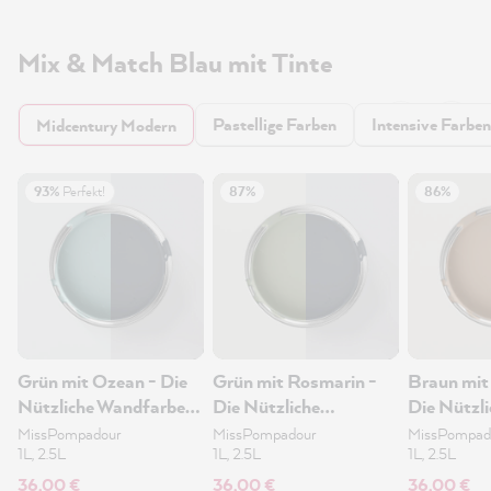
Mix & Match Blau mit Tinte
Pastellige Farben
Intensive Farben
Midcentury Modern
93%
Perfekt!
87%
86%
Grün mit Ozean - Die
Grün mit Rosmarin -
Braun mit
Nützliche Wandfarbe
Die Nützliche
Die Nützli
1L
Wandfarbe 1L
Wandfarb
MissPompadour
MissPompadour
MissPompad
1L, 2.5L
1L, 2.5L
1L, 2.5L
36,00 €
36,00 €
36,00 €