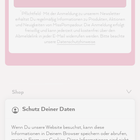
*
Pflichtfeld · Mit der Anmeldung zu unserem Newsletter
erhältst Du regelmäßig Informationen zu Produkten, Aktionen
und Neuigkeiten von MissPompadour. Die Anmeldung erfolgt
freiwillig und kann jederzeit und kostenfrei über den
Abmeldelink in jeder E-Mail widerrufen werden. Bitte beachte
unsere
Datenschutzhinweise
.
Shop
21.818
Bewertungen
Service
Schutz Deiner Daten
4,9
rating
8.964
bewertungen
Kontakt
Wenn Du unsere Website besuchst, kann diese
reviews-io
Informationen in Deinem Browser speichern oder abrufen,
App herunterladen
meist in Form von Cookies. Diese Informationen sind nicht