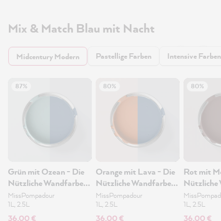
Mix & Match Blau mit Nacht
Pastellige Farben
Intensive Farben
Midcentury Modern
87%
80%
80%
Grün mit Ozean - Die
Orange mit Lava - Die
Rot mit Me
Nützliche Wandfarbe
Nützliche Wandfarbe
Nützliche
1L
1L
1L
MissPompadour
MissPompadour
MissPompad
1L, 2.5L
1L, 2.5L
1L, 2.5L
36,00 €
36,00 €
36,00 €