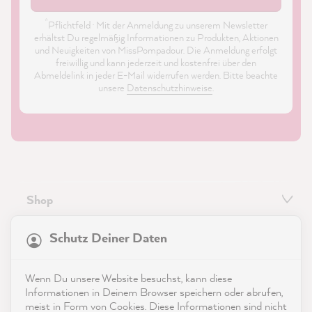
*
Pflichtfeld · Mit der Anmeldung zu unserem Newsletter
erhältst Du regelmäßig Informationen zu Produkten, Aktionen
und Neuigkeiten von MissPompadour. Die Anmeldung erfolgt
freiwillig und kann jederzeit und kostenfrei über den
Abmeldelink in jeder E-Mail widerrufen werden. Bitte beachte
unsere
Datenschutzhinweise
.
Shop
21.835
Bewertungen
Service
Schutz Deiner Daten
4,9
rating
8.972
bewertungen
Kontakt
Wenn Du unsere Website besuchst, kann diese
reviews-io
Informationen in Deinem Browser speichern oder abrufen,
App herunterladen
meist in Form von Cookies. Diese Informationen sind nicht