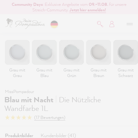
Community Days
: Exklusive Angebote vom
09.–11.08.
für unsere
inhalt springen
Streich-Community.
Jetzt hier anmelden!
Grau mit
Grau mit
Grau mit
Grau mit
Grau mit
Grau
Blau
Grün
Braun
Schwarz
MissPompadour
|
Blau mit Nacht
Die Nützliche
Wandfarbe 1L
(17 Bewertungen)
Produktbilder
Kundenbilder (41)