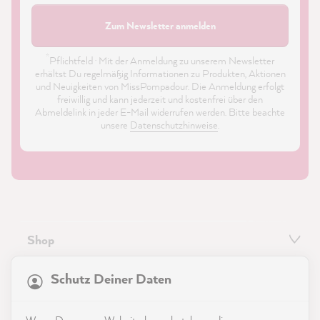
Zum Newsletter anmelden
*
Pflichtfeld · Mit der Anmeldung zu unserem Newsletter
erhältst Du regelmäßig Informationen zu Produkten, Aktionen
und Neuigkeiten von MissPompadour. Die Anmeldung erfolgt
freiwillig und kann jederzeit und kostenfrei über den
Abmeldelink in jeder E-Mail widerrufen werden. Bitte beachte
unsere
Datenschutzhinweise
.
Shop
21.835
Bewertungen
Service
Schutz Deiner Daten
4,9
rating
8.972
bewertungen
Kontakt