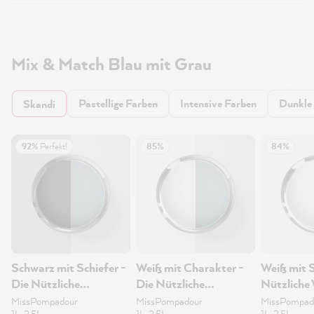
Mix & Match Blau mit Grau
Pastellige Farben
Intensive Farben
Dunkle
Skandi
92%
Perfekt!
85%
84%
Schwarz mit Schiefer -
Weiß mit Charakter -
Weiß mit 
Die Nützliche
Die Nützliche
Nützliche
Wandfarbe 1L
Wandfarbe 1L
1L
MissPompadour
MissPompadour
MissPompad
1L, 2.5L
1L, 2.5L
1L, 2.5L