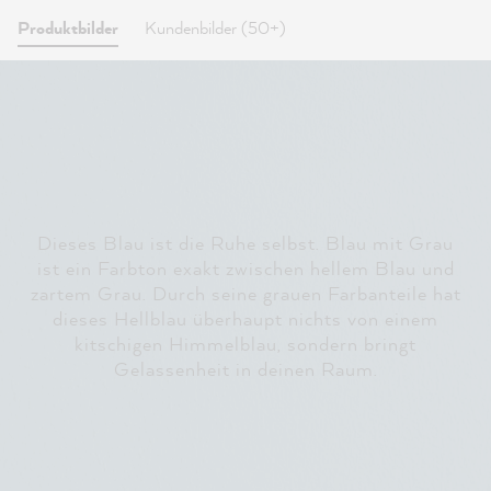
Produktbilder
Kundenbilder (50+)
Dieses Blau ist die Ruhe selbst. Blau mit Grau
ist ein Farbton exakt zwischen hellem Blau und
zartem Grau. Durch seine grauen Farbanteile hat
dieses Hellblau überhaupt nichts von einem
kitschigen Himmelblau, sondern bringt
Gelassenheit in deinen Raum.