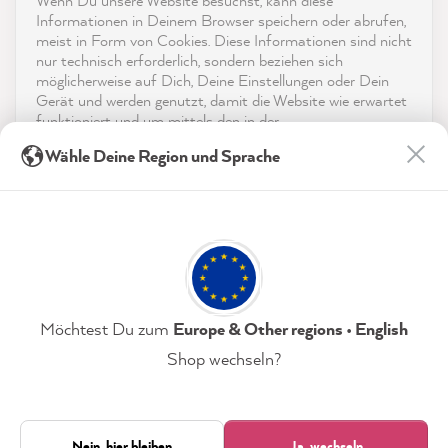
Wenn Du unsere Website besuchst, kann diese
reviews-io
Informationen in Deinem Browser speichern oder abrufen,
App herunterladen
meist in Form von Cookies. Diese Informationen sind nicht
nur technisch erforderlich, sondern beziehen sich
möglicherweise auf Dich, Deine Einstellungen oder Dein
Auszeichnungen
Gerät und werden genutzt, damit die Website wie erwartet
funktioniert und um mittels den in der
Social Media
Datenschutzerklärung genannten Dienste Deine Nutzung
Sophie J
Wähle Deine Region und Sprache
der Webseite für deren Optimierung zu analysieren sowie
Verifizierter Kunde
Werbung zu betreiben und zu personalisieren.
Zum Versiegeln - MissPompadour Versiegelung
Kaum sichtbar, das tolle matte Flair der
Indem Du "Akzeptieren & Schließen" klickst, stimmst Du
Kreidefarbe bleibt erhalten, aber die
(jederzeit widerruflich) diesen Datenverarbeitungen
freiwillig zu.
Lebensdauer und Widerstandskraft der
gestrichenen Möbel wird deutlich erhöht -
Twitter
unverzichtbar wenn man Kinder hat :)
Facebook
Datenschutzerklärung
Impressum
Einstellungen
Möchtest Du zum
Europe & Other regions • English
Hilfreich
?
Ja
Teilen
Shop wechseln?
Wiener Neustadt, AT,
6.8.2026
Akzeptieren & Schließen
Nur technisch Erforderliche
Nein, hier bleiben
Ja, wechseln