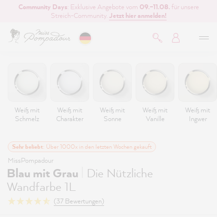
Community Days
: Exklusive Angebote vom
09.–11.08.
für unsere
inhalt springen
Streich-Community.
Jetzt hier anmelden!
Weiß mit
Weiß mit
Weiß mit
Weiß mit
Weiß mit
Schmelz
Charakter
Sonne
Vanille
Ingwer
Sehr beliebt
: Über 1000x in den letzten Wochen gekauft
MissPompadour
|
Blau mit Grau
Die Nützliche
Wandfarbe 1L
(37 Bewertungen)