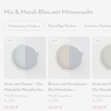
Mix & Match Blau mit Mitternacht
Pastellige Farben
Intensive Farben
Midcentury Modern
87%
83%
82%
Grün mit Ozean - Die
Braun mit Haselnuss -
Grün mit 
Nützliche Wandfarbe
Die Nützliche
Die Nützli
1L
Wandfarbe 1L
Wandfarb
MissPompadour
MissPompadour
MissPompad
1L, 2.5L
1L, 2.5L
1L, 2.5L
36,00 €
36,00 €
36,00 €