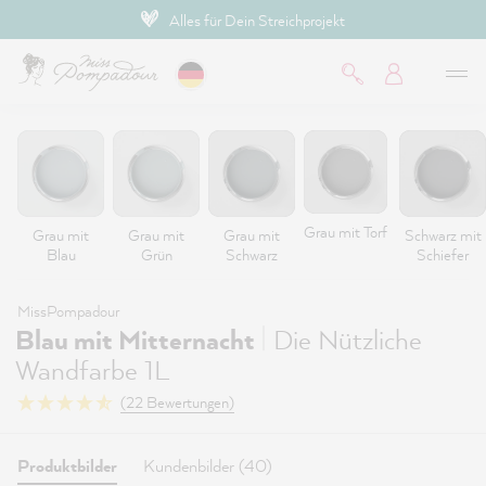
Persönliche & professionelle Beratung
inhalt springen
Grau mit Torf
Grau mit
Grau mit
Grau mit
Schwarz mit
Blau
Grün
Schwarz
Schiefer
MissPompadour
|
Blau mit Mitternacht
Die Nützliche
Wandfarbe 1L
(22 Bewertungen)
Produktbilder
Kundenbilder (40)