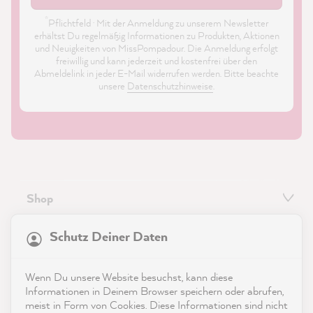
*
Pflichtfeld · Mit der Anmeldung zu unserem Newsletter
erhältst Du regelmäßig Informationen zu Produkten, Aktionen
und Neuigkeiten von MissPompadour. Die Anmeldung erfolgt
freiwillig und kann jederzeit und kostenfrei über den
Abmeldelink in jeder E-Mail widerrufen werden. Bitte beachte
unsere
Datenschutzhinweise
.
Shop
21.899
Bewertungen
Service
Schutz Deiner Daten
4,9
rating
8.992
bewertungen
Kontakt
Wenn Du unsere Website besuchst, kann diese
reviews-io
Informationen in Deinem Browser speichern oder abrufen,
App herunterladen
meist in Form von Cookies. Diese Informationen sind nicht