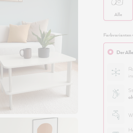
Alle
Farbvarianten 
Der All
Ro
in
St
oh
Wa
Ho