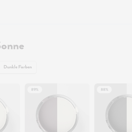
Sonne
Dunkle Farben
89%
88%