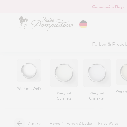
Community Days
:
Hauptinhalt springen
Farben & Produk
Weiß mit Weiß
Weiß m
Weiß mit
Weiß mit
Schmelz
Charakter
Zurück
Home
Farben & Lacke
Farbe Weiss