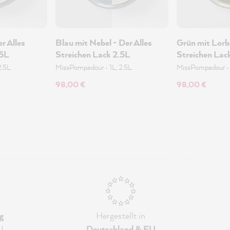
r Alles
Blau mit Nebel - Der Alles
Grün mit Lorbe
.5L
Streichen Lack 2.5L
Streichen Lac
2.5L
MissPompadour
•
1L, 2.5L
MissPompadour
98,00 €
98,00 €
g
Hergestellt in
s
!
Deutschland & EU