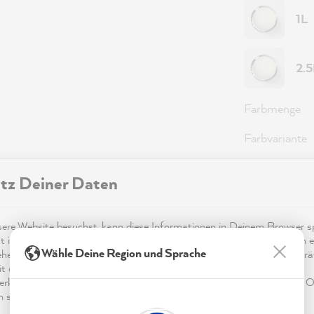
1L
2.
Farbmenge
Farbvariante
Reichweite
tz Deiner Daten
re Website besuchst, kann diese Informationen in Deinem Browser sp
98,0
t in Form von Cookies. Diese Informationen sind nicht nur technisch er
Wähle Deine Region und Sprache
ehen sich möglicherweise auf Dich, Deine Einstellungen oder Dein Ger
Preise inkl.
t die Website wie erwartet funktioniert und um mittels den in der
Sofort ver
rklärung genannten Dienste Deine Nutzung der Webseite für deren O
n sowie Werbung zu betreiben und zu personalisieren.