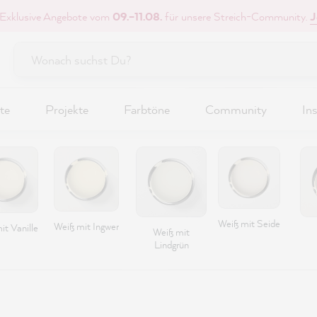
 Exklusive Angebote vom
09.–11.08.
für unsere Streich-Community.
J
te
Projekte
Farbtöne
Community
Ins
Weiß mit Seide
Weiß mit Ingwer
it Vanille
Weiß mit
Lindgrün