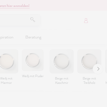
etzt hier anmelden!
piration
Beratung
Weiß mit Puder
Weiß mit
Beige mit
Beige mit
Marmor
Kaschmir
Treibholz