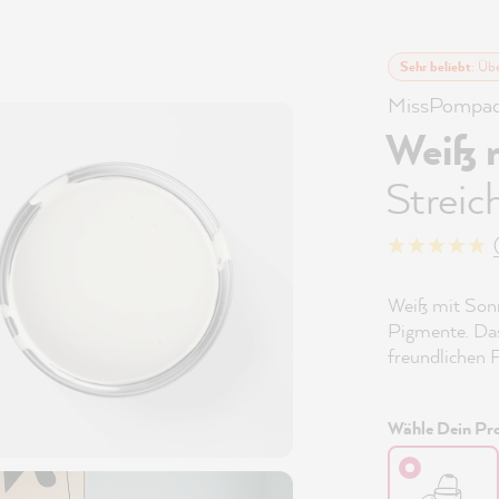
Sehr beliebt
: Üb
MissPompad
Weiß 
Streic
Weiß mit Sonne
Pigmente. Das
freundlichen F
Wähle Dein Pro