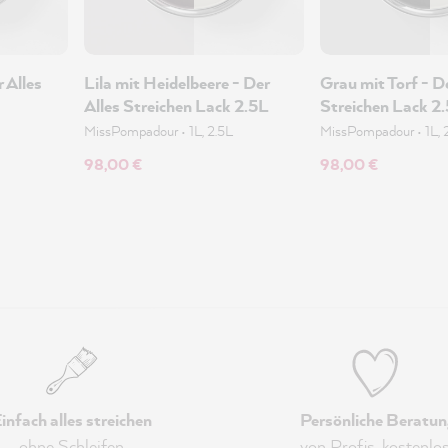
 Alles
Lila mit Heidelbeere - Der
Grau mit Torf - De
Alles Streichen Lack 2.5L
Streichen Lack 2
MissPompadour
•
1L, 2.5L
MissPompadour
•
1L, 
98,00 €
98,00 €
infach alles streichen
Persönliche Beratun
ohne Schleifen
von Profis,
kostenlo