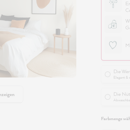
Er
Co
Wi
G
M
Die Wer
Elegant & 
Die Nüt
nzeigen
Abwaschbar
Farbmenge wäh