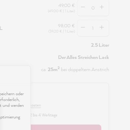
Anzahl
49,00 €
(49,00 € / 1 Liter)
Anzahl
98,00 €
5L
(39,20 € / 1 Liter)
2.5 Liter
Der Alles Streichen Lack
2
ca.
25m
bei doppeltem Anstrich
eichern oder
0 €
forderlich,
ät und werden
 MwSt. zzgl. Versandkosten
fügbar, Lieferzeit: 2 bis 4 Werktage
ptimierung