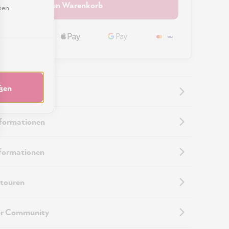
In den Warenkorb
sen
eßen
nformationen
nformationen
touren
er Community