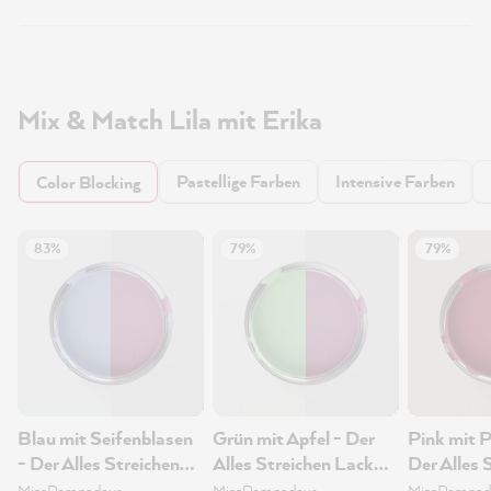
Mix & Match Lila mit Erika
Pastellige Farben
Intensive Farben
Color Blocking
83%
79%
79%
Blau mit Seifenblasen
Grün mit Apfel - Der
Pink mit P
- Der Alles Streichen
Alles Streichen Lack
Der Alles 
Lack 2.5L
2.5L
Lack 2.5L
MissPompadour
MissPompadour
MissPompad