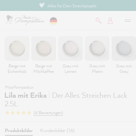
Alles für Dein Streichprojekt
inhalt springen
Beige mit
Beige mit
Grau mit
Grau mit
Grau mit
Eichenholz
Milchkaffee
Leinen
Platin
Grau
MissPompadour
|
Lila mit Erika
Der Alles Streichen Lack
2.5L
(4 Bewertungen)
Produktbilder
Kundenbilder (16)