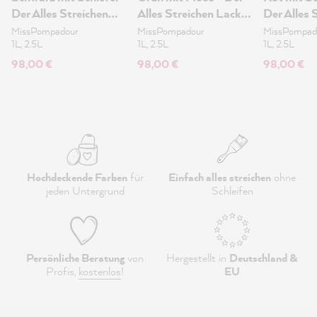
Der Alles Streichen
Alles Streichen Lack
Der Alles 
Lack 2.5L
2.5L
Lack 2.5L
MissPompadour
MissPompadour
MissPompad
1L, 2.5L
1L, 2.5L
1L, 2.5L
98,00 €
98,00 €
98,00 €
Hochdeckende Farben
für
Einfach alles streichen
ohne
jeden Untergrund
Schleifen
Persönliche Beratung
von
Hergestellt in
Deutschland &
Profis,
kostenlos
!
EU