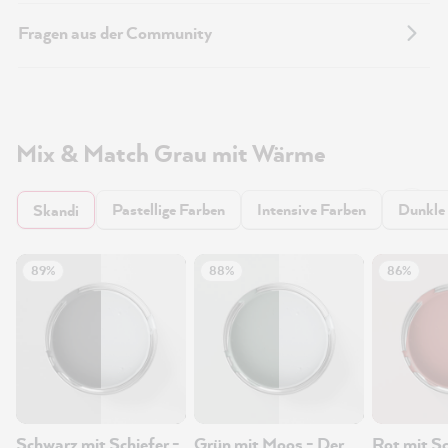
Fragen aus der Community
Mix & Match Grau mit Wärme
Pastellige Farben
Intensive Farben
Dunkle
Skandi
89%
88%
86%
Schwarz mit Schiefer -
Grün mit Moos - Der
Rot mit S