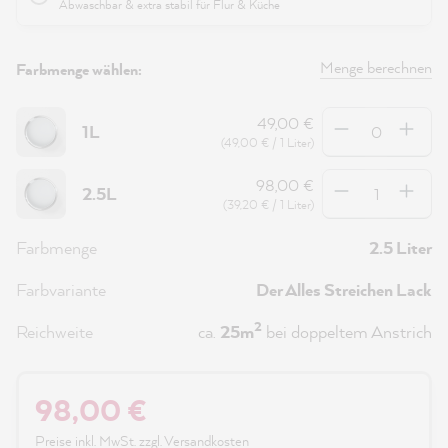
Abwaschbar & extra stabil für Flur & Küche
Menge berechnen
Farbmenge wählen:
Anzahl
49,00 €
1L
(49,00 € / 1 Liter)
Anzahl
98,00 €
2.5L
(39,20 € / 1 Liter)
Farbmenge
2.5 Liter
Farbvariante
Der Alles Streichen Lack
2
Reichweite
ca.
25m
bei doppeltem Anstrich
98,00 €
Preise inkl. MwSt. zzgl. Versandkosten