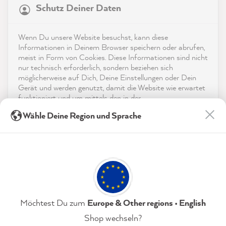
Service
Schutz Deiner Daten
4,9
rating
8.985
bewertungen
Kontakt
Wenn Du unsere Website besuchst, kann diese
reviews-io
Informationen in Deinem Browser speichern oder abrufen,
App herunterladen
meist in Form von Cookies. Diese Informationen sind nicht
nur technisch erforderlich, sondern beziehen sich
möglicherweise auf Dich, Deine Einstellungen oder Dein
Auszeichnungen
Gerät und werden genutzt, damit die Website wie erwartet
funktioniert und um mittels den in der
Social Media
Datenschutzerklärung genannten Dienste Deine Nutzung
Thorsten G
Wähle Deine Region und Sprache
der Webseite für deren Optimierung zu analysieren sowie
Verifizierter Kunde
Werbung zu betreiben und zu personalisieren.
MissPompadour Blau mit Seifenblasen - Der Alles
Streichen Lack 2.5L
Indem Du "Akzeptieren & Schließen" klickst, stimmst Du
Twitter
Sehr schöne Farbe, nur zu empfehlen :)
(jederzeit widerruflich) diesen Datenverarbeitungen
Facebook
freiwillig zu.
Hilfreich
?
Ja
Teilen
Schüttorf, DE,
8.8.2026
Datenschutzerklärung
Impressum
Einstellungen
Möchtest Du zum
Europe & Other regions • English
Mareen K
Shop wechseln?