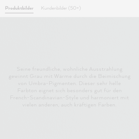
Produktbilder
Kundenbilder (50+)
Seine freundliche, wohnliche Ausstrahlung
gewinnt Grau mit Wärme durch die Beimischung
von Umbra-Pigmenten. Dieser sehr helle
Farbton eignet sich besonders gut für den
French-Scandinavian-Style und harmoniert mit
vielen anderen, auch kräftigen Farben.