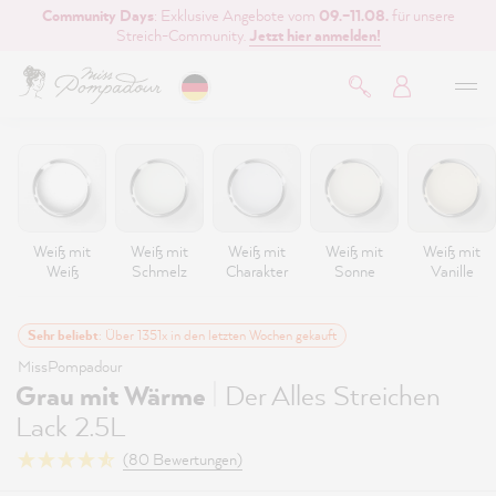
Community Days
: Exklusive Angebote vom
09.–11.08.
für unsere
inhalt springen
Streich-Community.
Jetzt hier anmelden!
Weiß mit
Weiß mit
Weiß mit
Weiß mit
Weiß mit
Weiß
Schmelz
Charakter
Sonne
Vanille
Sehr beliebt
: Über 1351x in den letzten Wochen gekauft
MissPompadour
|
Grau mit Wärme
Der Alles Streichen
Lack 2.5L
(80 Bewertungen)