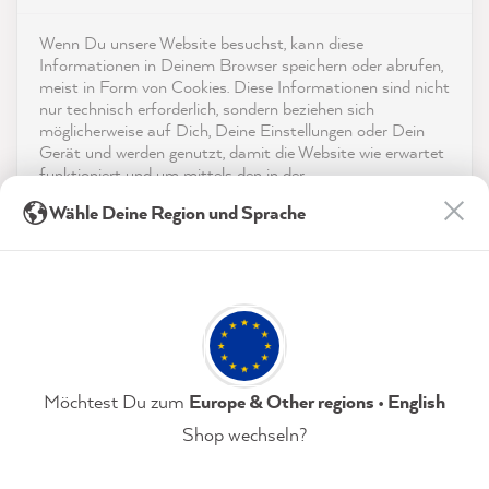
4,9
rating
8.983
bewertungen
Kontakt
Wenn Du unsere Website besuchst, kann diese
reviews-io
Informationen in Deinem Browser speichern oder abrufen,
App herunterladen
meist in Form von Cookies. Diese Informationen sind nicht
nur technisch erforderlich, sondern beziehen sich
möglicherweise auf Dich, Deine Einstellungen oder Dein
Auszeichnungen
Gerät und werden genutzt, damit die Website wie erwartet
funktioniert und um mittels den in der
Social Media
Datenschutzerklärung genannten Dienste Deine Nutzung
Julia K
Wähle Deine Region und Sprache
der Webseite für deren Optimierung zu analysieren sowie
Verifizierter Kunde
Werbung zu betreiben und zu personalisieren.
Bin mit allem super zufrieden . Hat alles
Twitter
geklappt immer wieder gern
Indem Du "Akzeptieren & Schließen" klickst, stimmst Du
Facebook
(jederzeit widerruflich) diesen Datenverarbeitungen
Hilfreich
?
Ja
Teilen
7.8.2026
freiwillig zu.
Datenschutzerklärung
Impressum
Einstellungen
Möchtest Du zum
Europe & Other regions • English
Mira B
Verifizierter Kunde
Shop wechseln?
Kit de démarrage avec cartes des couleur - Kit
Akzeptieren & Schließen
laque