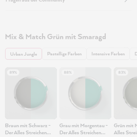
Mix & Match Grün mit Smaragd
Pastellige Farben
Intensive Farben
D
Urban Jungle
89%
88%
83%
Braun mit Schwarz -
Grau mit Morgentau -
Grün mit 
Der Alles Streichen
Der Alles Streichen
Alles Stre