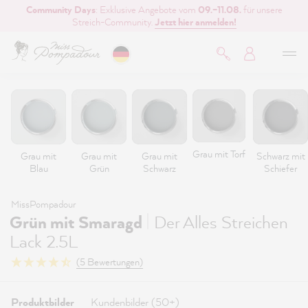
Community Days
: Exklusive Angebote vom
09.–11.08.
für unsere
inhalt springen
Streich-Community.
Jetzt hier anmelden!
Grau mit Torf
Grau mit
Grau mit
Grau mit
Schwarz mit
Blau
Grün
Schwarz
Schiefer
MissPompadour
|
Grün mit Smaragd
Der Alles Streichen
Lack 2.5L
(5 Bewertungen)
Produktbilder
Kundenbilder (50+)