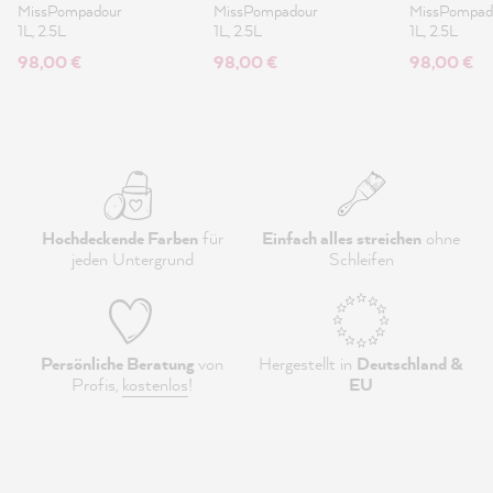
Lack 2.5L
Lack 2.5L
2.5L
MissPompadour
MissPompadour
MissPompad
1L, 2.5L
1L, 2.5L
1L, 2.5L
98,00 €
98,00 €
98,00 €
Hochdeckende Farben
für
Einfach alles streichen
ohne
jeden Untergrund
Schleifen
Persönliche Beratung
von
Hergestellt in
Deutschland &
Profis,
kostenlos
!
EU