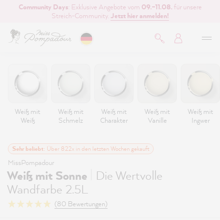
Community Days
: Exklusive Angebote vom
09.–11.08.
für unsere
inhalt springen
Streich-Community.
Jetzt hier anmelden!
Weiß mit
Weiß mit
Weiß mit
Weiß mit
Weiß mit
Weiß
Schmelz
Charakter
Vanille
Ingwer
Sehr beliebt
: Über 822x in den letzten Wochen gekauft
MissPompadour
|
Weiß mit Sonne
Die Wertvolle
Wandfarbe 2.5L
(80 Bewertungen)