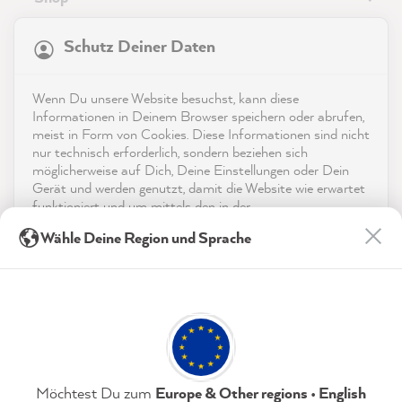
21.872
Bewertungen
Service
Schutz Deiner Daten
4,9
rating
8.985
bewertungen
Kontakt
Wenn Du unsere Website besuchst, kann diese
reviews-io
Informationen in Deinem Browser speichern oder abrufen,
App herunterladen
meist in Form von Cookies. Diese Informationen sind nicht
nur technisch erforderlich, sondern beziehen sich
möglicherweise auf Dich, Deine Einstellungen oder Dein
Auszeichnungen
Gerät und werden genutzt, damit die Website wie erwartet
funktioniert und um mittels den in der
Social Media
Datenschutzerklärung genannten Dienste Deine Nutzung
Thorsten G
Wähle Deine Region und Sprache
der Webseite für deren Optimierung zu analysieren sowie
Verifizierter Kunde
Werbung zu betreiben und zu personalisieren.
MissPompadour Blau mit Seifenblasen - Der Alles
Streichen Lack 2.5L
Indem Du "Akzeptieren & Schließen" klickst, stimmst Du
Twitter
Sehr schöne Farbe, nur zu empfehlen :)
(jederzeit widerruflich) diesen Datenverarbeitungen
Facebook
freiwillig zu.
Hilfreich
?
Ja
Teilen
Schüttorf, DE,
8.8.2026
Datenschutzerklärung
Impressum
Einstellungen
Möchtest Du zum
Europe & Other regions • English