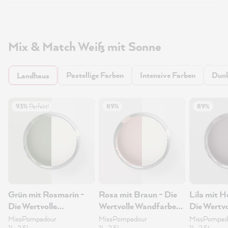
Mix & Match Weiß mit Sonne
Pastellige Farben
Intensive Farben
Dunk
Landhaus
93%
Perfekt!
89%
89%
Grün mit Rosmarin -
Rosa mit Braun - Die
Lila mit H
Die Wertvolle
Wertvolle Wandfarbe
Die Wertvo
Wandfarbe 2.5L
2.5L
Wandfarb
MissPompadour
MissPompadour
MissPompad
1L, 2.5L
1L, 2.5L
1L, 2.5L