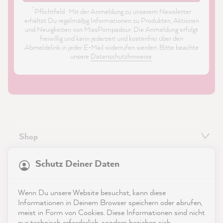
*
Pflichtfeld · Mit der Anmeldung zu unserem Newsletter
erhältst Du regelmäßig Informationen zu Produkten, Aktionen
und Neuigkeiten von MissPompadour. Die Anmeldung erfolgt
freiwillig und kann jederzeit und kostenfrei über den
Abmeldelink in jeder E-Mail widerrufen werden. Bitte beachte
unsere
Datenschutzhinweise
.
Shop
21.869
Bewertungen
Service
Schutz Deiner Daten
4,9
rating
8.985
bewertungen
Kontakt
Wenn Du unsere Website besuchst, kann diese
reviews-io
Informationen in Deinem Browser speichern oder abrufen,
App herunterladen
meist in Form von Cookies. Diese Informationen sind nicht
nur technisch erforderlich, sondern beziehen sich