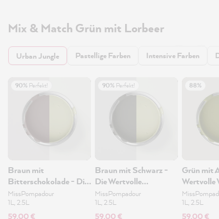
Mix & Match Grün mit Lorbeer
Pastellige Farben
Intensive Farben
D
Urban Jungle
90%
Perfekt!
90%
Perfekt!
88%
Braun mit
Braun mit Schwarz -
Grün mit 
Bitterschokolade - Die
Die Wertvolle
Wertvolle
Wertvolle Wandfarbe
Wandfarbe 2.5L
2.5L
MissPompadour
MissPompadour
MissPompad
1L, 2.5L
1L, 2.5L
1L, 2.5L
2.5L
59,00 €
59,00 €
59,00 €