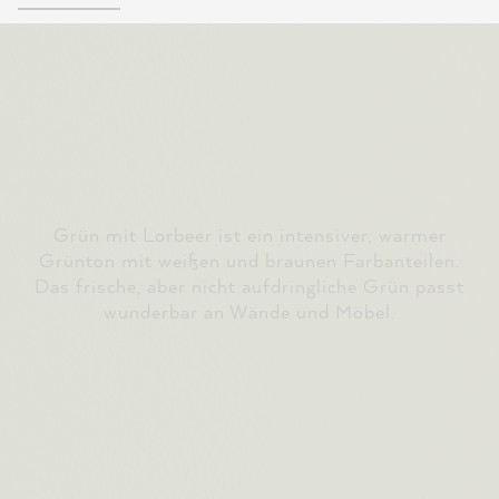
Grün mit Lorbeer ist ein intensiver, warmer
Grünton mit weißen und braunen Farbanteilen.
Das frische, aber nicht aufdringliche Grün passt
wunderbar an Wände und Möbel.