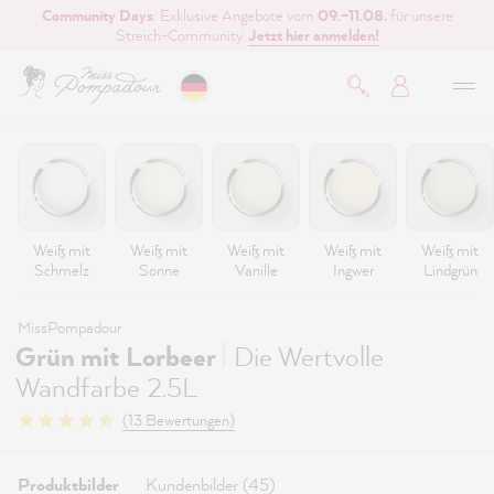
Community Days
: Exklusive Angebote vom
09.–11.08.
für unsere
inhalt springen
Streich-Community.
Jetzt hier anmelden!
Weiß mit
Weiß mit
Weiß mit
Weiß mit
Weiß mit
Schmelz
Sonne
Vanille
Ingwer
Lindgrün
MissPompadour
|
Grün mit Lorbeer
Die Wertvolle
Wandfarbe 2.5L
(13 Bewertungen)
Produktbilder
Kundenbilder (45)