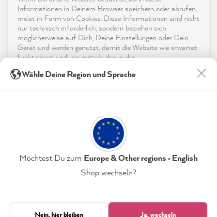
reviews-io
Informationen in Deinem Browser speichern oder abrufen,
App herunterladen
meist in Form von Cookies. Diese Informationen sind nicht
nur technisch erforderlich, sondern beziehen sich
möglicherweise auf Dich, Deine Einstellungen oder Dein
Auszeichnungen
Gerät und werden genutzt, damit die Website wie erwartet
funktioniert und um mittels den in der
Social Media
Datenschutzerklärung genannten Dienste Deine Nutzung
Isabel O
Wähle Deine Region und Sprache
der Webseite für deren Optimierung zu analysieren sowie
Verifizierter Kunde
Werbung zu betreiben und zu personalisieren.
Die Farbe deckt super und trocknet so schön
Twitter
gleichmäßig!
Indem Du "Akzeptieren & Schließen" klickst, stimmst Du
Facebook
(jederzeit widerruflich) diesen Datenverarbeitungen
Hilfreich
?
Ja
Teilen
6.8.2026
freiwillig zu.
Datenschutzerklärung
Impressum
Einstellungen
Möchtest Du zum
Europe & Other regions • English
Hans-joachim m
Verifizierter Kunde
Shop wechseln?
Sehr gute Farben. leichte Verarbeitung. Kein
Akzeptieren & Schließen
Twitter
Geruch. Schnelle Lieferung.
Facebook
Nur technisch Erforderliche
Hilfreich
?
Ja
Teilen
6.8.2026
Nein, hier bleiben
Ja, wechseln
21.826