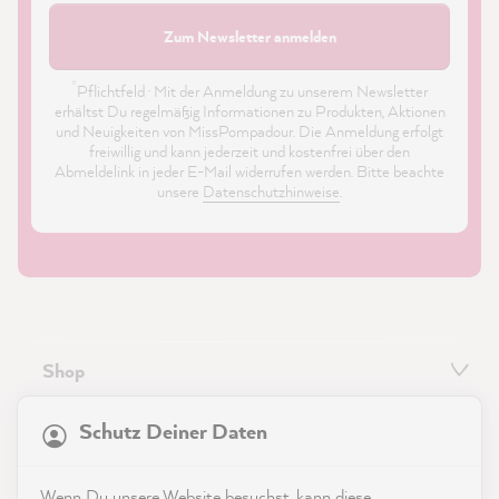
Zum Newsletter anmelden
*
Pflichtfeld · Mit der Anmeldung zu unserem Newsletter
erhältst Du regelmäßig Informationen zu Produkten, Aktionen
und Neuigkeiten von MissPompadour. Die Anmeldung erfolgt
freiwillig und kann jederzeit und kostenfrei über den
Abmeldelink in jeder E-Mail widerrufen werden. Bitte beachte
unsere
Datenschutzhinweise
.
Shop
21.826
Bewertungen
Service
Schutz Deiner Daten
4,9
rating
8.964
bewertungen
Kontakt
Wenn Du unsere Website besuchst, kann diese