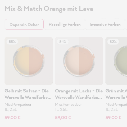
Mix & Match Orange mit Lava
Pastellige Farben
Intensive Farben
Dopamin Dekor
85%
84%
82%
Gelb mit Safran - Die
Orange mit Lachs - Die
Grün mit 
Wertvolle Wandfarbe
Wertvolle Wandfarbe
Wertvolle
2.5L
2.5L
2.5L
MissPompadour
MissPompadour
MissPompad
1L, 2.5L
1L, 2.5L
1L, 2.5L
59,00 €
59,00 €
59,00 €