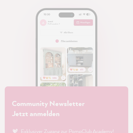
Community Newsletter
Jetzt anmelden
Exklusiver Zugang zur PompClub Academy!