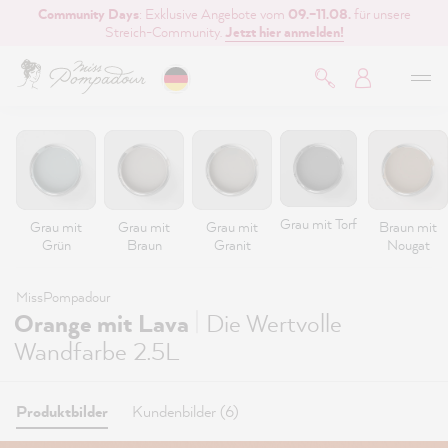
Community Days
: Exklusive Angebote vom
09.–11.08.
für unsere
inhalt springen
Streich-Community.
Jetzt hier anmelden!
Grau mit Torf
Grau mit
Grau mit
Grau mit
Braun mit
Grün
Braun
Granit
Nougat
MissPompadour
|
Orange mit Lava
Die Wertvolle
Wandfarbe 2.5L
Produktbilder
Kundenbilder (6)