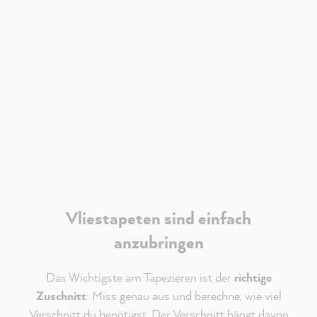
dass mir externe Inhalte von Youtube angezeigt
werden.
Verantwortlich für Youtube ist die
Google Ireland
Limited
. Es gelten deren
Datenschutzhinweise
.
Akzeptieren
Vliestapeten sind einfach
anzubringen
Das Wichtigste am Tapezieren ist der
richtige
Zuschnitt
: Miss genau aus und berechne, wie viel
Verschnitt du benötigst. Der Verschnitt hängt davon