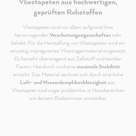
Vliestapeten aus hochwertigen,
geprüften Rohstoffen
Vliestapeten sind vor allem aufgrund ihrer
hervorragenden
Verarbeitungseigenschaften
sehr
beliebt. Für die Herstellung von Vliestapeten wird ein
einseitig imprägniertes Vliesträgermaterial eingesetzt.
Es besteht überwiegend aus Zellstoff und textilen
Fasern. Hierdurch wird eine
maximale Stabilität
erreicht. Das Material zeichnet sich durch eine hohe
Luft- und Wasserdampfdurchlässigkeit
aus.
Redaktioneller Inhalt vom
Vliestapten sind sogar problemlos in Nassbereichen
MissPompadour Youtube Kanal
wie deinem Badezimmer einsetzbar.
An dieser Stelle findest du ein externes Video von
Youtube, das unseren Inhalt ergänzt. Du kannst dir
dieses Video mit einem Klick anzeigen und wieder
ausblenden.
Ich bin - jederzeit widerruflich - damit einverstanden,