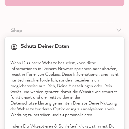
Shop
21.821
Bewertungen
Service
Schutz Deiner Daten
4,9
rating
8.964
bewertungen
Kontakt
Wenn Du unsere Website besuchst, kann diese
reviews-io
Informationen in Deinem Browser speichern oder abrufen,
App herunterladen
meist in Form von Cookies. Diese Informationen sind nicht
nur technisch erforderlich, sondern beziehen sich
möglicherweise auf Dich, Deine Einstellungen oder Dein
Auszeichnungen
Gerät und werden genutzt, damit die Website wie erwartet
funktioniert und um mittels den in der
Social Media
Datenschutzerklärung genannten Dienste Deine Nutzung
Anonym
der Webseite für deren Optimierung zu analysieren sowie
Verifizierter Kunde
Twitter
Werbung zu betreiben und zu personalisieren.
Die Fliesenfarbe ist top!
Facebook
Indem Du "Akzeptieren & Schließen" klickst, stimmst Du
Hilfreich
?
Ja
Teilen
6.8.2026