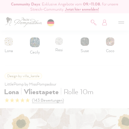
Community Days
: Exklusive Angebote vom
09.–11.08.
für unsere
inhalt springen
Streich-Community.
Jetzt hier anmelden!
Resi
Lona
Suse
Coco
Cecily
Design by villa_karole
LittlePomp by MissPompadour
|
|
Lona
Vliestapete
Rolle 10m
(143 Bewertungen)