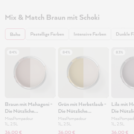
Mix & Match Braun mit Schoki
Pastellige Farben
Intensive Farben
Dunkle F
Boho
84%
84%
83%
Braun mit Mahagoni -
Grün mit Herbstlaub -
Lila mit H
Die Nützliche
Die Nützliche
Die Nützli
Wandfarbe 1L
Wandfarbe 1L
Wandfarb
MissPompadour
MissPompadour
MissPompad
1L, 2.5L
1L, 2.5L
1L, 2.5L
36,00 €
36,00 €
36,00 €