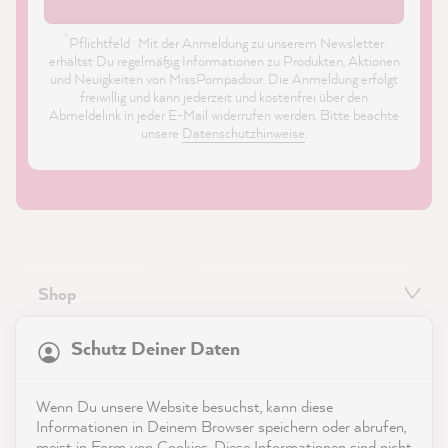
*
Pflichtfeld · Mit der Anmeldung zu unserem Newsletter
erhältst Du regelmäßig Informationen zu Produkten, Aktionen
und Neuigkeiten von MissPompadour. Die Anmeldung erfolgt
freiwillig und kann jederzeit und kostenfrei über den
Abmeldelink in jeder E-Mail widerrufen werden. Bitte beachte
unsere
Datenschutzhinweise
.
Shop
21.818
Bewertungen
Service
Schutz Deiner Daten
4,9
rating
8.964
bewertungen
Kontakt
Wenn Du unsere Website besuchst, kann diese
reviews-io
Informationen in Deinem Browser speichern oder abrufen,
App herunterladen
meist in Form von Cookies. Diese Informationen sind nicht