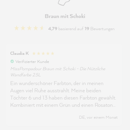
Braun mit Schoki
4,79
basierend auf
19
Bewertungen
Claudia K
Verifizierter Kunde
MissPompadour Braun mit Schoki - Die Nützliche
Wandfarbe 2.5L
Ein wunderschöner Farbton, der in meinen
Augen viel Ruhe ausstrahlt. Meine beiden
Töchter 6 und 13 haben diesen Farbton gewählt.
Kombiniert mit einem Grün und einen Rosaton
wirkt er jedesmal anders. Es ließ sich wie
DE, vor einem Monat
gewohnt sehr gut streichen und deckt
hervorragend