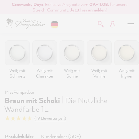
Community Days
: Exklusive Angebote vom
09.–11.08.
für unsere
inhalt springen
Streich-Community.
Jetzt hier anmelden!
Weiß mit
Weiß mit
Weiß mit
Weiß mit
Weiß mit
Schmelz
Charakter
Sonne
Vanille
Ingwer
MissPompadour
|
Braun mit Schoki
Die Nützliche
Wandfarbe 1L
(19 Bewertungen)
Produktbilder
Kundenbilder (50+)