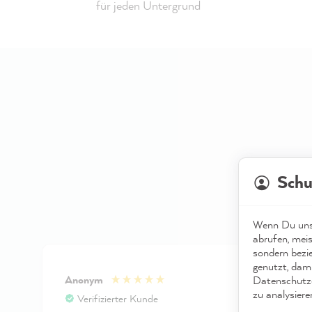
für jeden Untergrund
Schu
Wenn Du unse
abrufen, meis
sondern bezi
genutzt, dami
Anonym
Anon
Datenschutze
zu analysiere
Verifizierter Kunde
Veri