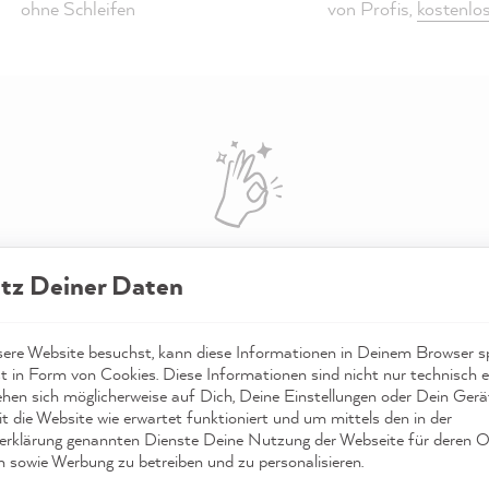
ohne Schleifen
von Profis,
kostenlo
Das sagen unsere Kunden
tz Deiner Daten
4,91
basierend auf
21.845
Bewertungen
re Website besuchst, kann diese Informationen in Deinem Browser sp
t in Form von Cookies. Diese Informationen sind nicht nur technisch er
ehen sich möglicherweise auf Dich, Deine Einstellungen oder Dein Ger
t die Website wie erwartet funktioniert und um mittels den in der
ym
Saskia W
rklärung genannten Dienste Deine Nutzung der Webseite für deren O
n sowie Werbung zu betreiben und zu personalisieren.
fizierter Kunde
Verifizierter Kunde