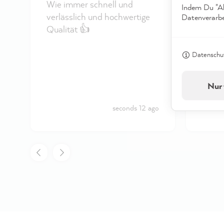
MissP
Wie immer schnell und
Indem Du "Akz
Der Al
verlässlich und hochwertige
Datenverarbei
Die Fa
Qualität 👍
verar
Der G
Datenschut
sich a
Nur 
Ince
seconds 12 ago