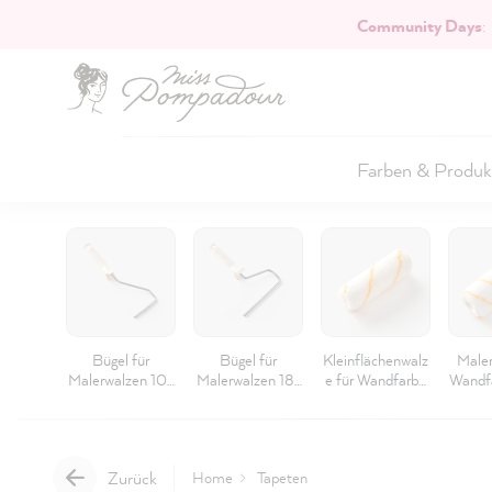
Community Days
:
Hauptinhalt springen
Farben & Produk
Bügel für
Bügel für
Kleinflächenwalz
Maler
Malerwalzen 10-
Malerwalzen 18-
e für Wandfarbe
Wandf
16cm 27cm
20cm (8mm)
und Kleister
Grifflänge
Wand
12cm
Zurück
Home
Tapeten