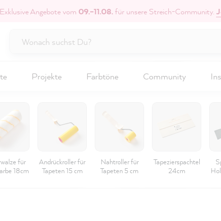
 Exklusive Angebote vom
09.–11.08.
für unsere Streich-Community.
J
te
Projekte
Farbtöne
Community
Ins
walze für
Andrückroller für
Nahtroller für
Tapezierspachtel
S
arbe 18cm
Tapeten 15 cm
Tapeten 5 cm
24cm
Hol