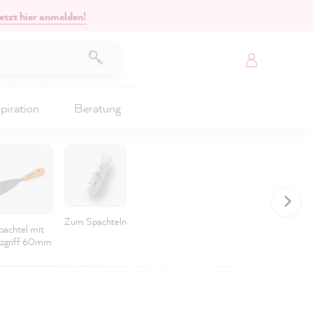
etzt hier anmelden!
piration
Beratung
Zum Spachteln
pachtel mit
zgriff 60mm