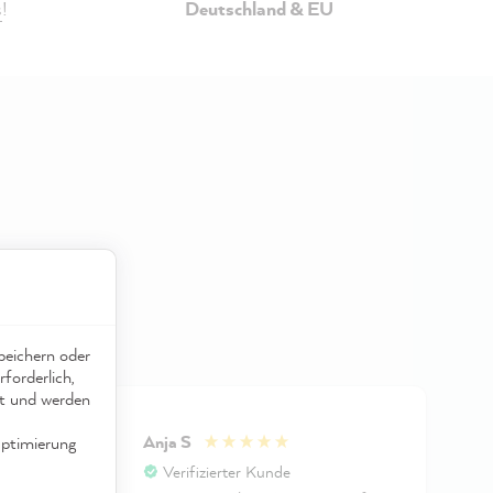
s
!
Deutschland & EU
eichern oder
forderlich,
ät und werden
Anja S
ptimierung
Verifizierter Kunde