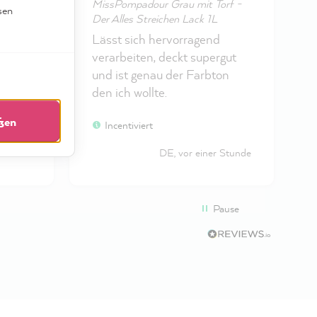
MissPompadour Grau mit Torf -
K
sen
hen
Der Alles Streichen Lack 1L
c
Lässt sich hervorragend
 die
verarbeiten, deckt supergut
ues
und ist genau der Farbton
ie
den ich wollte.
m und
eßen
ten.
Incentiviert
 Stunde
DE, vor einer Stunde
ideal!
Pause