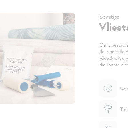
Sonstige
Vlies
Ganz besonder
der spezielle 
Klebekraft un
die Tapete nic
Reic
Troc