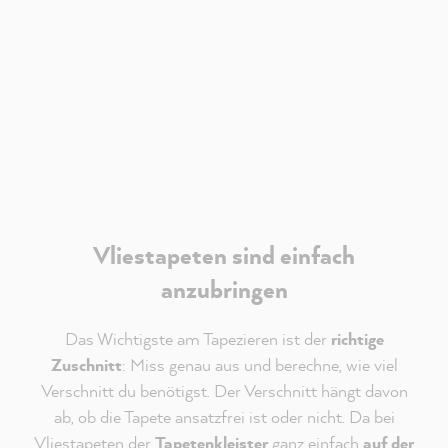
Verantwortlich für Youtube ist die
Google Ireland
Limited
. Es gelten deren
Datenschutzhinweise
.
Akzeptieren
Vliestapeten sind einfach
anzubringen
Das Wichtigste am Tapezieren ist der
richtige
Zuschnitt
: Miss genau aus und berechne, wie viel
Verschnitt du benötigst. Der Verschnitt hängt davon
ab, ob die Tapete ansatzfrei ist oder nicht. Da bei
Vliestapeten der
Tapetenkleister
ganz einfach
auf der