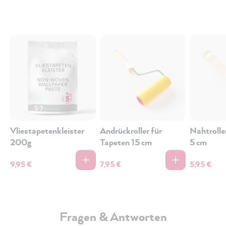
Vliestapetenkleister
Andrückroller für
Nahtrolle
200g
Tapeten 15 cm
5 cm
9,95 €
7,95 €
5,95 €
Fragen & Antworten