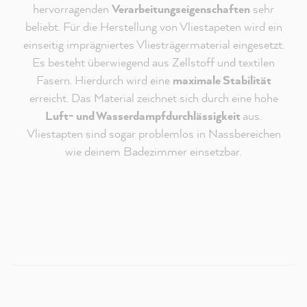
hervorragenden
Verarbeitungseigenschaften
sehr
beliebt. Für die Herstellung von Vliestapeten wird ein
einseitig imprägniertes Vliesträgermaterial eingesetzt.
Es besteht überwiegend aus Zellstoff und textilen
Fasern. Hierdurch wird eine
maximale Stabilität
erreicht. Das Material zeichnet sich durch eine hohe
Luft- und Wasserdampfdurchlässigkeit
aus.
Vliestapten sind sogar problemlos in Nassbereichen
Redaktioneller Inhalt vom
wie deinem Badezimmer einsetzbar.
MissPompadour Youtube Kanal
An dieser Stelle findest du ein externes Video von
Youtube, das unseren Inhalt ergänzt. Du kannst dir
dieses Video mit einem Klick anzeigen und wieder
ausblenden.
Ich bin - jederzeit widerruflich - damit einverstanden,
dass mir externe Inhalte von Youtube angezeigt
werden.