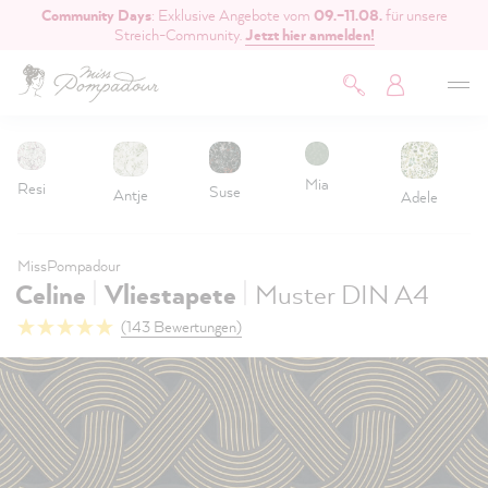
Community Days
: Exklusive Angebote vom
09.–11.08.
für unsere
inhalt springen
Streich-Community.
Jetzt hier anmelden!
Mia
Resi
Suse
Antje
Adele
MissPompadour
|
|
Celine
Vliestapete
Muster DIN A4
(143 Bewertungen)