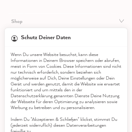
Shop
21.882
Bewertungen
Service
Schutz Deiner Daten
4,9
rating
8.986
bewertungen
Kontakt
Wenn Du unsere Website besuchst, kann diese
reviews-io
Informationen in Deinem Browser speichern oder abrufen,
App herunterladen
meist in Form von Cookies. Diese Informationen sind nicht
nur technisch erforderlich, sondern beziehen sich
möglicherweise auf Dich, Deine Einstellungen oder Dein
Auszeichnungen
Gerät und werden genutzt, damit die Website wie erwartet
funktioniert und um mittels den in der
Social Media
Datenschutzerklärung genannten Dienste Deine Nutzung
Stefanie H
der Webseite für deren Optimierung zu analysieren sowie
Verifizierter Kunde
Werbung zu betreiben und zu personalisieren.
Ich habe einer alten, verwitterten Tisch und
einer Bank einen neuen Anstrich verpasst
Indem Du "Akzeptieren & Schließen" klickst, stimmst Du
und bin seh zufrieden mit dem Ergebnis.
(jederzeit widerruflich) diesen Datenverarbeitungen
Der Lqck darf jetzt 2 Wochen trocknen,
freiwillig zu.