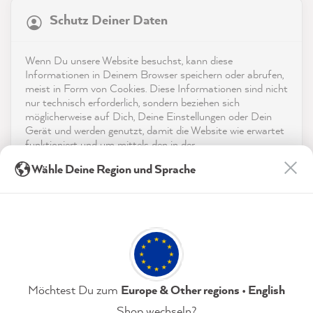
Service
Schutz Deiner Daten
4,9
rating
8.992
bewertungen
Kontakt
Wenn Du unsere Website besuchst, kann diese
reviews-io
Informationen in Deinem Browser speichern oder abrufen,
App herunterladen
meist in Form von Cookies. Diese Informationen sind nicht
nur technisch erforderlich, sondern beziehen sich
möglicherweise auf Dich, Deine Einstellungen oder Dein
Auszeichnungen
Gerät und werden genutzt, damit die Website wie erwartet
funktioniert und um mittels den in der
Social Media
Datenschutzerklärung genannten Dienste Deine Nutzung
Birgit B
Wähle Deine Region und Sprache
der Webseite für deren Optimierung zu analysieren sowie
Verifizierter Kunde
Twitter
Werbung zu betreiben und zu personalisieren.
Super Color
Facebook
Indem Du "Akzeptieren & Schließen" klickst, stimmst Du
Hilfreich
?
Ja
Teilen
9.8.2026
(jederzeit widerruflich) diesen Datenverarbeitungen
freiwillig zu.
Anonym
Datenschutzerklärung
Impressum
Einstellungen
Möchtest Du zum
Europe & Other regions • English
Verifizierter Kunde
Shop wechseln?
MissPompadour Beige mit Milchkaffee - Der Alles