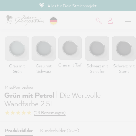
Hochdeckende Premium-Farben
inhalt springen
Grau mit Torf
Grau mit
Grau mit
Schwarz mit
Schwarz mit
Grün
Schwarz
Schiefer
Samt
MissPompadour
|
Grün mit Petrol
Die Wertvolle
Wandfarbe 2.5L
(23 Bewertungen)
Produktbilder
Kundenbilder (50+)