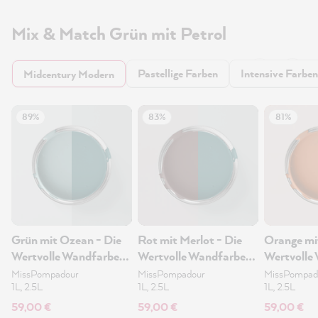
Mix & Match Grün mit Petrol
Pastellige Farben
Intensive Farben
Midcentury Modern
89%
83%
81%
Grün mit Ozean - Die
Rot mit Merlot - Die
Orange mi
Wertvolle Wandfarbe
Wertvolle Wandfarbe
Wertvolle
2.5L
2.5L
2.5L
MissPompadour
MissPompadour
MissPompad
1L, 2.5L
1L, 2.5L
1L, 2.5L
59,00 €
59,00 €
59,00 €