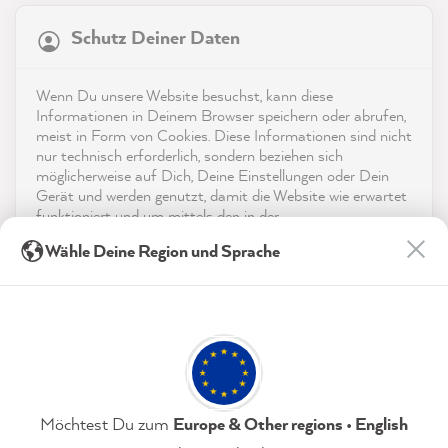
Service
Schutz Deiner Daten
4,9
rating
9.003
bewertungen
Kontakt
Wenn Du unsere Website besuchst, kann diese
reviews-io
Informationen in Deinem Browser speichern oder abrufen,
App herunterladen
meist in Form von Cookies. Diese Informationen sind nicht
nur technisch erforderlich, sondern beziehen sich
möglicherweise auf Dich, Deine Einstellungen oder Dein
Auszeichnungen
Gerät und werden genutzt, damit die Website wie erwartet
funktioniert und um mittels den in der
Social Media
Datenschutzerklärung genannten Dienste Deine Nutzung
Christine B
Wähle Deine Region und Sprache
der Webseite für deren Optimierung zu analysieren sowie
Verifizierter Kunde
Werbung zu betreiben und zu personalisieren.
Die Farben haben sich sehr gut streichen
lassen und die alten Möbel sehen wieder
Indem Du "Akzeptieren & Schließen" klickst, stimmst Du
Twitter
sehr gut aus.
(jederzeit widerruflich) diesen Datenverarbeitungen
Facebook
freiwillig zu.
Hilfreich
?
Ja
Teilen
10.8.2026
Datenschutzerklärung
Impressum
Einstellungen
Möchtest Du zum
Europe & Other regions • English