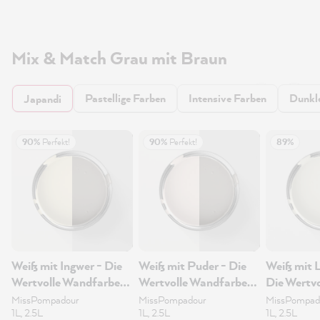
Mix & Match Grau mit Braun
Pastellige Farben
Intensive Farben
Dunkl
Japandi
90%
Perfekt!
90%
Perfekt!
89%
Weiß mit Ingwer - Die
Weiß mit Puder - Die
Weiß mit L
Wertvolle Wandfarbe
Wertvolle Wandfarbe
Die Wertvo
2.5L
2.5L
Wandfarb
MissPompadour
MissPompadour
MissPompad
1L, 2.5L
1L, 2.5L
1L, 2.5L