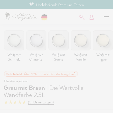
Hochdeckende Premium-Farben
inhalt springen
Weiß mit
Weiß mit
Weiß mit
Weiß mit
Weiß mit
Schmelz
Charakter
Sonne
Vanille
Ingwer
Sehr beliebt
: Über 991x in den letzten Wochen gekauft
MissPompadour
|
Grau mit Braun
Die Wertvolle
Wandfarbe 2.5L
(51 Bewertungen)