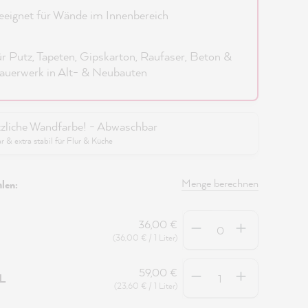
eignet für Wände im Innenbereich
r Putz, Tapeten, Gipskarton, Raufaser, Beton &
uerwerk in Alt- & Neubauten
zliche Wandfarbe! - Abwaschbar
 & extra stabil für Flur & Küche
Menge berechnen
len:
Anzahl
36,00 €
(36,00 € / 1 Liter)
Anzahl
59,00 €
5L
(23,60 € / 1 Liter)