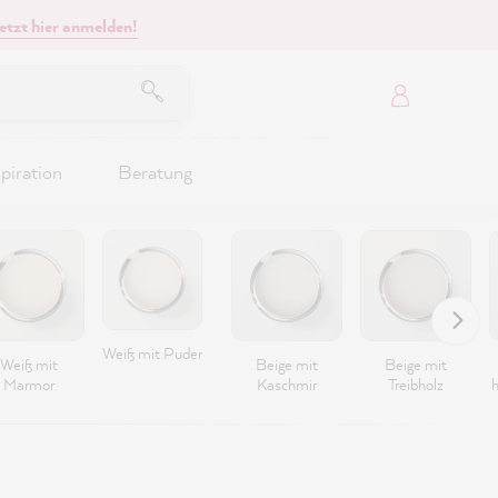
etzt hier anmelden!
piration
Beratung
Weiß mit Puder
Weiß mit
Beige mit
Beige mit
Marmor
Kaschmir
Treibholz