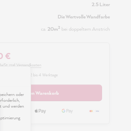
2.5 Liter
Die Wertvolle Wandfarbe
2
ca.
20m
bei doppeltem Anstrich
0 €
 MwSt. zzgl. Versandkosten
fügbar, Lieferzeit: 2 bis 4 Werktage
In den Warenkorb
eichern oder
forderlich,
ät und werden
ptimierung