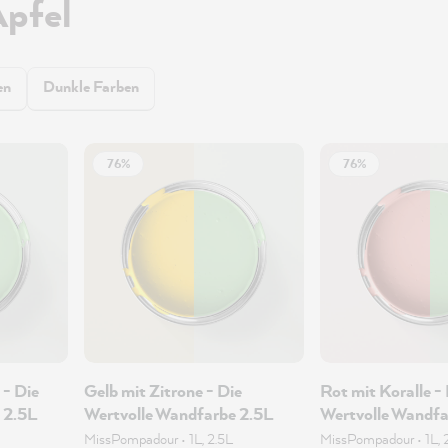
Apfel
en
Dunkle Farben
76%
76%
 - Die
Gelb mit Zitrone - Die
Rot mit Koralle -
 2.5L
Wertvolle Wandfarbe 2.5L
Wertvolle Wandfa
MissPompadour
•
1L, 2.5L
MissPompadour
•
1L, 