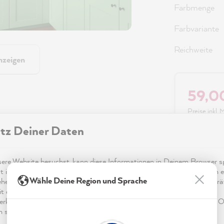
Farbmenge
Farbvariante
Reichweite
nzeigen
59,0
Preise inkl.
tz Deiner Daten
Sofort ver
re Website besuchst, kann diese Informationen in Deinem Browser sp
t in Form von Cookies. Diese Informationen sind nicht nur technisch er
Wähle Deine Region und Sprache
ehen sich möglicherweise auf Dich, Deine Einstellungen oder Dein Ger
t die Website wie erwartet funktioniert und um mittels den in der
rklärung genannten Dienste Deine Nutzung der Webseite für deren O
n sowie Werbung zu betreiben und zu personalisieren.