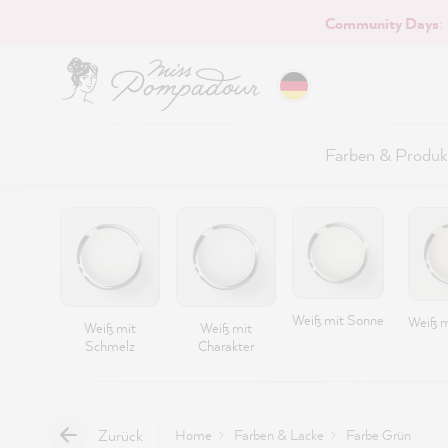
Community Days
:
Hauptinhalt springen
Farben & Produk
Weiß mit Sonne
Weiß m
Weiß mit
Weiß mit
Schmelz
Charakter
Zurück
Home
Farben & Lacke
Farbe Grün