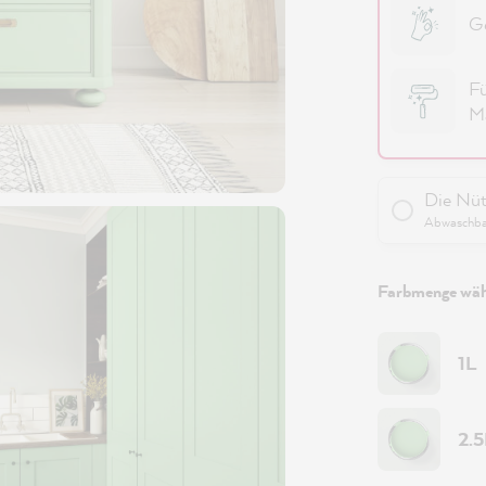
Ge
Fü
Ma
Die Nüt
Abwaschbar
Farbmenge wäh
1L
2.