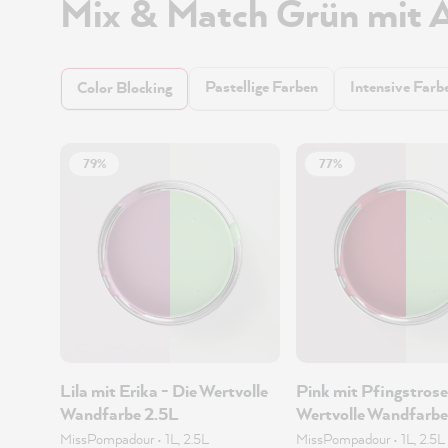
Mix & Match Grün mit 
Pastellige Farben
Intensive Farb
Color Blocking
79%
77%
Lila mit Erika - Die Wertvolle
Pink mit Pfingstrose
Wandfarbe 2.5L
Wertvolle Wandfarbe
MissPompadour
•
1L, 2.5L
MissPompadour
•
1L, 2.5L