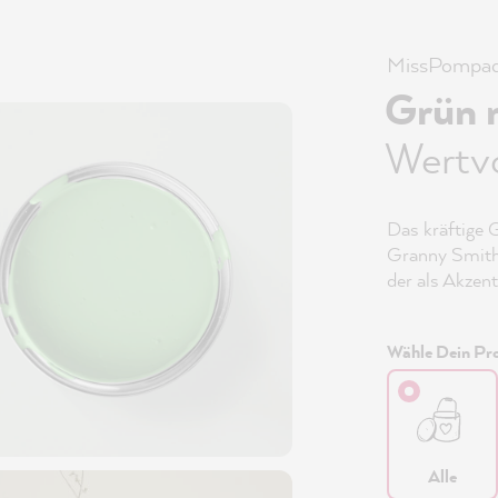
MissPompad
Grün 
Wertv
Das kräftige 
Granny Smith 
der als Akzent
Wähle Dein Pro
Alle