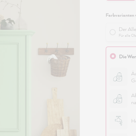
Farbvarianten 
Der All
Für alle O
Die Wer
Äu
G
Ab
na
Ho