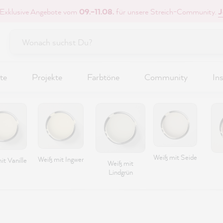
 Exklusive Angebote vom
09.–11.08.
für unsere Streich-Community.
J
te
Projekte
Farbtöne
Community
Ins
Weiß mit Seide
Weiß mit Ingwer
it Vanille
Weiß mit
Lindgrün