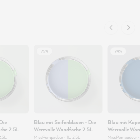
75%
74%
 Die
Blau mit Seifenblasen - Die
Blau mit Kope
rbe 2.5L
Wertvolle Wandfarbe 2.5L
Wertvolle Wan
2.5L
MissPompadour
•
1L, 2.5L
MissPompadour