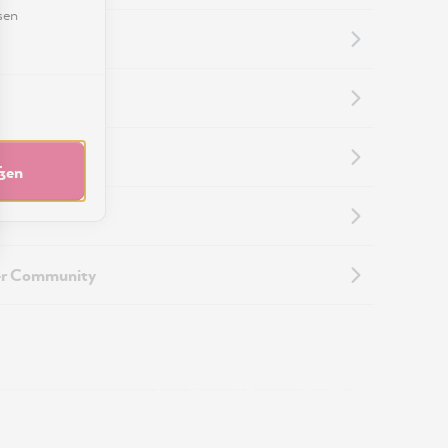
sen
nformationen
nformationen
eßen
touren
er Community