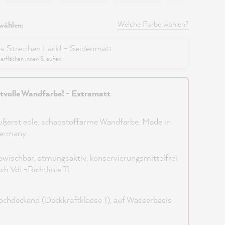
Welche Farbe wählen?
wählen:
es Streichen Lack! - Seidenmatt
berflächen innen & außen
tvolle Wandfarbe! - Extramatt
ßerst edle, schadstoffarme Wandfarbe. Made in
ermany
wischbar, atmungsaktiv, konservierungsmittelfrei
ch VdL-Richtlinie 11
chdeckend (Deckkraftklasse 1), auf Wasserbasis