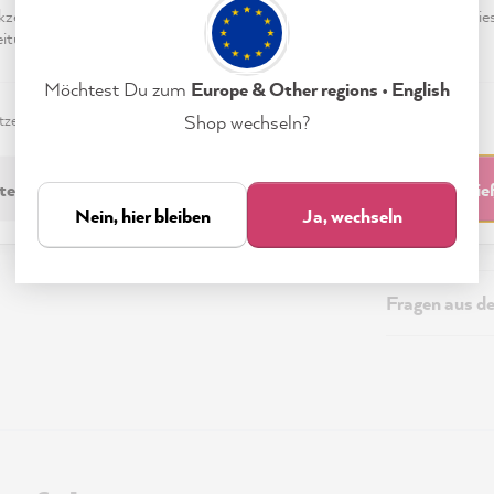
eptieren & Schließen" klickst, stimmst Du (jederzeit widerruflich) die
tungen freiwillig zu.
Beschreibung
Möchtest Du zum
Europe & Other regions • English
Technische I
zerklärung
Impressum
Einstellungen
Shop wechseln?
Sicherheitsi
technisch Erforderliche
Akzeptieren & Schli
Nein, hier bleiben
Ja, wechseln
Versand & Re
Fragen aus d