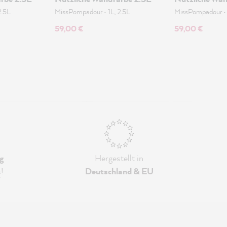
2.5L
MissPompadour
•
1L, 2.5L
MissPompadour
59,00 €
59,00 €
g
Hergestellt in
s
!
Deutschland & EU