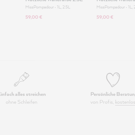
MissPompadour
•
1L, 2.5L
MissPompadour
•
1L, 
59,00 €
59,00 €
infach alles streichen
Persönliche Beratun
ohne Schleifen
von Profis,
kostenlo