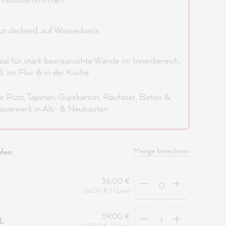
t deckend, auf Wasserbasis
eal für stark beanspruchte Wände im Innenbereich,
B. im Flur & in der Küche
r Putz, Tapeten, Gipskarton, Raufaser, Beton &
uerwerk in Alt- & Neubauten
Menge berechnen
len:
Anzahl
36,00 €
(36,00 € / 1 Liter)
Anzahl
59,00 €
5L
(23,60 € / 1 Liter)