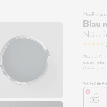
MissPompad
Blau 
Nützl
Blau mit Schw
das dunkelste
überzeugt mit
Wähle Dein Pro