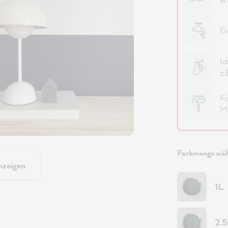
Gu
Id
z.
Fü
Ma
Farbmenge wäh
nzeigen
1L
2.