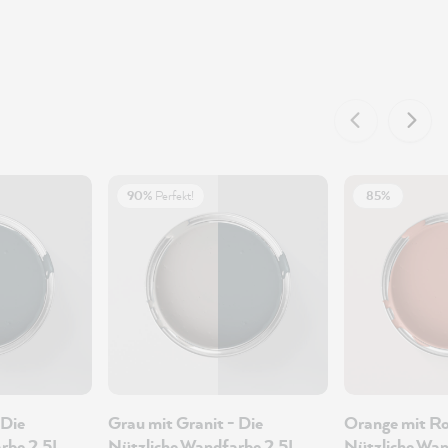
90%
Perfekt!
85%
 Die
Grau mit Granit - Die
Orange mit Ro
rbe 2.5L
Nützliche Wandfarbe 2.5L
Nützliche Wan