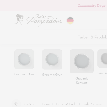
Community Days
:
Hauptinhalt springen
Farben & Produk
Grau m
Grau mit Blau
Grau mit Grün
Grau mit
Schwarz
Zurück
Home
Farben & Lacke
Farbe Schwarz