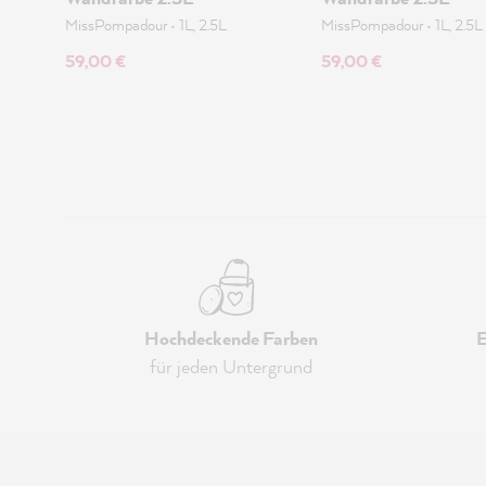
MissPompadour
•
1L, 2.5L
MissPompadour
•
1L, 2.5L
59,00 €
59,00 €
Hochdeckende Farben
E
für jeden Untergrund