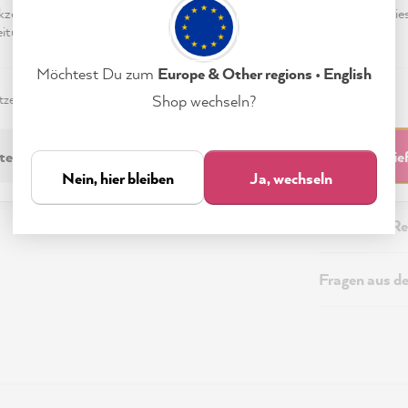
eptieren & Schließen" klickst, stimmst Du (jederzeit widerruflich) die
tungen freiwillig zu.
Beschreibung
Möchtest Du zum
Europe & Other regions • English
zerklärung
Impressum
Einstellungen
Shop wechseln?
Technische I
technisch Erforderliche
Akzeptieren & Schli
Sicherheitsi
Nein, hier bleiben
Ja, wechseln
Versand & Re
Fragen aus d