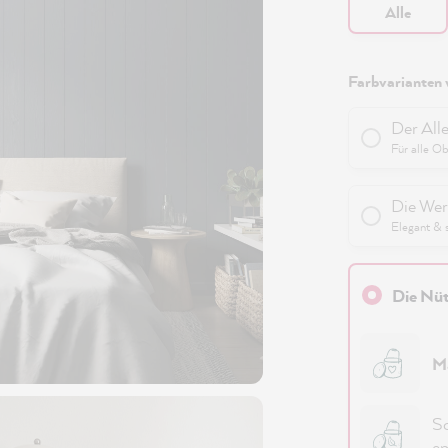
Alle
Farbvarianten 
Der All
Für alle O
Die Wer
Elegant & 
Die Nüt
M
Sc
em