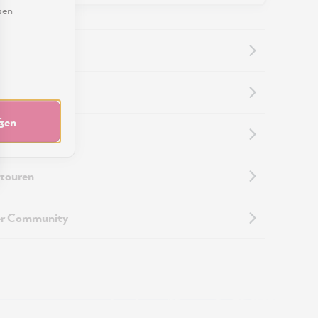
sen
nformationen
eßen
nformationen
touren
er Community