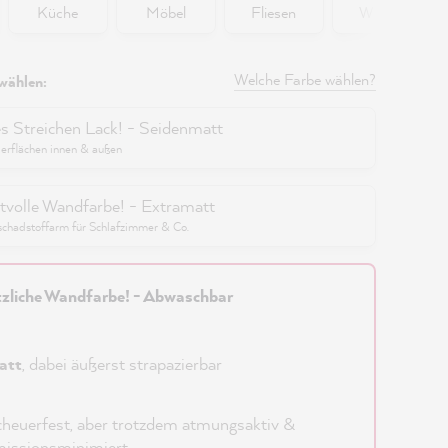
Küche
Möbel
Fliesen
Wände
Welche Farbe wählen?
wählen:
es Streichen Lack! - Seidenmatt
berflächen innen & außen
tvolle Wandfarbe! - Extramatt
schadstoffarm für Schlafzimmer & Co.
zliche Wandfarbe! - Abwaschbar
att
, dabei äußerst strapazierbar
heuerfest, aber trotzdem atmungsaktiv &
issionsminimiert