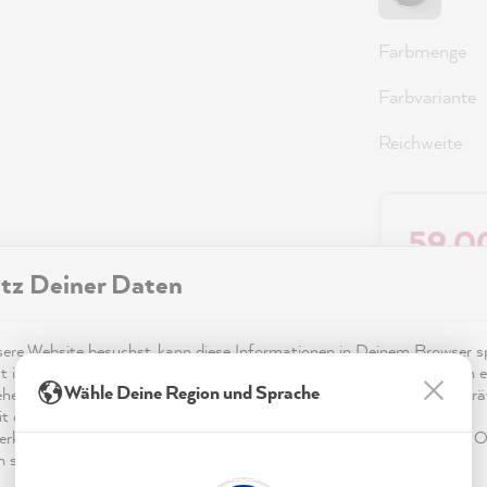
Farbmenge
Farbvariante
Reichweite
59,0
tz Deiner Daten
Preise inkl.
Sofort ver
re Website besuchst, kann diese Informationen in Deinem Browser sp
t in Form von Cookies. Diese Informationen sind nicht nur technisch er
Wähle Deine Region und Sprache
ehen sich möglicherweise auf Dich, Deine Einstellungen oder Dein Ger
t die Website wie erwartet funktioniert und um mittels den in der
rklärung genannten Dienste Deine Nutzung der Webseite für deren O
n sowie Werbung zu betreiben und zu personalisieren.