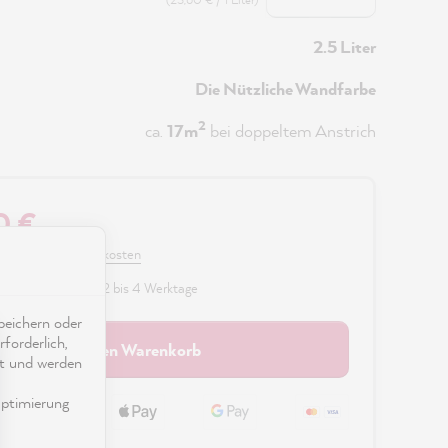
2.5 Liter
Die Nützliche Wandfarbe
2
ca.
17m
bei doppeltem Anstrich
0 €
 MwSt. zzgl. Versandkosten
fügbar, Lieferzeit: 2 bis 4 Werktage
eichern oder
forderlich,
In den Warenkorb
ät und werden
ptimierung