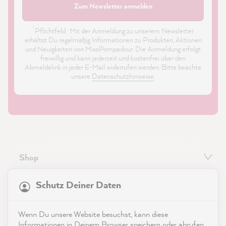
Zum Newsletter anmelden
*
Pflichtfeld · Mit der Anmeldung zu unserem Newsletter
erhältst Du regelmäßig Informationen zu Produkten, Aktionen
und Neuigkeiten von MissPompadour. Die Anmeldung erfolgt
freiwillig und kann jederzeit und kostenfrei über den
Abmeldelink in jeder E-Mail widerrufen werden. Bitte beachte
unsere
Datenschutzhinweise
.
Shop
21.841
Bewertungen
Service
Schutz Deiner Daten
4,9
rating
8.972
bewertungen
Kontakt
Wenn Du unsere Website besuchst, kann diese
reviews-io
Informationen in Deinem Browser speichern oder abrufen,