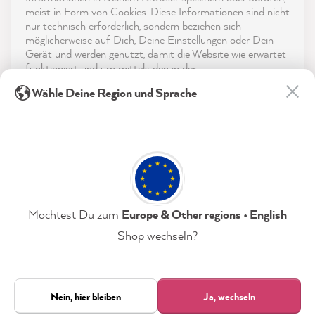
App herunterladen
meist in Form von Cookies. Diese Informationen sind nicht
nur technisch erforderlich, sondern beziehen sich
möglicherweise auf Dich, Deine Einstellungen oder Dein
Auszeichnungen
Gerät und werden genutzt, damit die Website wie erwartet
funktioniert und um mittels den in der
Social Media
Datenschutzerklärung genannten Dienste Deine Nutzung
Anonym
Wähle Deine Region und Sprache
der Webseite für deren Optimierung zu analysieren sowie
Verifizierter Kunde
Werbung zu betreiben und zu personalisieren.
Die Farbkarten sind super! Schnelle
Lieferung und eine riesige Auswahl an tollen
Indem Du "Akzeptieren & Schließen" klickst, stimmst Du
Twitter
Farben :)
(jederzeit widerruflich) diesen Datenverarbeitungen
Facebook
freiwillig zu.
Hilfreich
?
Ja
Teilen
7.8.2026
Datenschutzerklärung
Impressum
Einstellungen
Möchtest Du zum
Europe & Other regions • English
Anja S
Shop wechseln?
Verifizierter Kunde
Akzeptieren & Schließen
MissPompadour Grau mit Torf - Der Alles
Streichen Lack 1L
Nur technisch Erforderliche
Nein, hier bleiben
Ja, wechseln
21.841
Lässt sich hervorragend verarbeiten, deckt
Alle Preise inkl. der gesetzl. MwSt.
Bewertungen