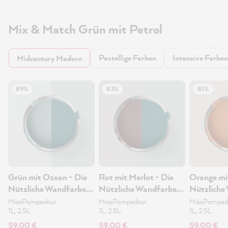
Mix & Match Grün mit Petrol
Pastellige Farben
Intensive Farben
Midcentury Modern
89%
83%
81%
Grün mit Ozean - Die
Rot mit Merlot - Die
Orange mi
Nützliche Wandfarbe
Nützliche Wandfarbe
Nützliche
2.5L
2.5L
2.5L
MissPompadour
MissPompadour
MissPompad
1L, 2.5L
1L, 2.5L
1L, 2.5L
59,00 €
59,00 €
59,00 €