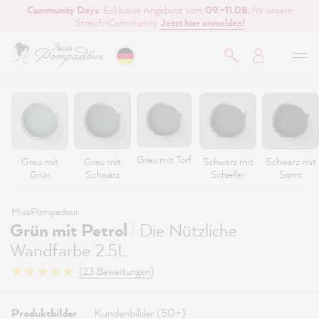
Community Days
: Exklusive Angebote vom
09.–11.08.
für unsere
inhalt springen
Streich-Community.
Jetzt hier anmelden!
Grau mit Torf
Grau mit
Grau mit
Schwarz mit
Schwarz mit
Grün
Schwarz
Schiefer
Samt
MissPompadour
|
Grün mit Petrol
Die Nützliche
Wandfarbe 2.5L
(23 Bewertungen)
Produktbilder
Kundenbilder (50+)