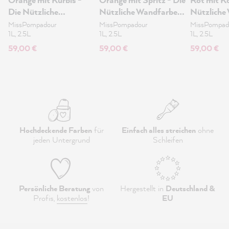
Die Nützliche
Nützliche Wandfarbe
Nützliche
Wandfarbe 2.5L
2.5L
2.5L
MissPompadour
MissPompadour
MissPompad
1L, 2.5L
1L, 2.5L
1L, 2.5L
59,00 €
59,00 €
59,00 €
Hochdeckende Farben
für
Einfach alles streichen
ohne
jeden Untergrund
Schleifen
Persönliche Beratung
von
Hergestellt in
Deutschland &
Profis,
kostenlos
!
EU