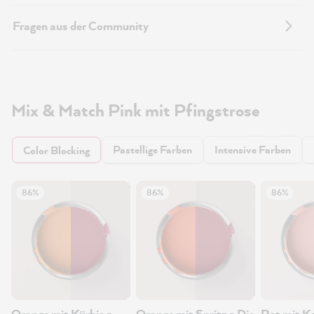
Fragen aus der Community
Mix & Match Pink mit Pfingstrose
Pastellige Farben
Intensive Farben
Color Blocking
86%
86%
86%
Orange mit Kürbis -
Orange mit Spritz - Die
Rot mit Ko