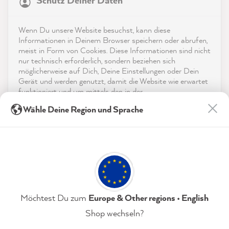
Schutz Deiner Daten
4,9
rating
8.976
bewertungen
Kontakt
Wenn Du unsere Website besuchst, kann diese
reviews-io
Informationen in Deinem Browser speichern oder abrufen,
App herunterladen
meist in Form von Cookies. Diese Informationen sind nicht
nur technisch erforderlich, sondern beziehen sich
möglicherweise auf Dich, Deine Einstellungen oder Dein
Auszeichnungen
Gerät und werden genutzt, damit die Website wie erwartet
funktioniert und um mittels den in der
Social Media
Datenschutzerklärung genannten Dienste Deine Nutzung
Anonym
Wähle Deine Region und Sprache
der Webseite für deren Optimierung zu analysieren sowie
Verifizierter Kunde
Werbung zu betreiben und zu personalisieren.
Wie immer schnell und verlässlich und
Twitter
hochwertige Qualität 👍
Indem Du "Akzeptieren & Schließen" klickst, stimmst Du
Facebook
(jederzeit widerruflich) diesen Datenverarbeitungen
Hilfreich
?
Ja
Teilen
7.8.2026
freiwillig zu.
Datenschutzerklärung
Impressum
Einstellungen
Möchtest Du zum
Europe & Other regions • English
Anonym
Verifizierter Kunde
Shop wechseln?
MissPompadour Weiß mit Sonne - Der Alles
Akzeptieren & Schließen