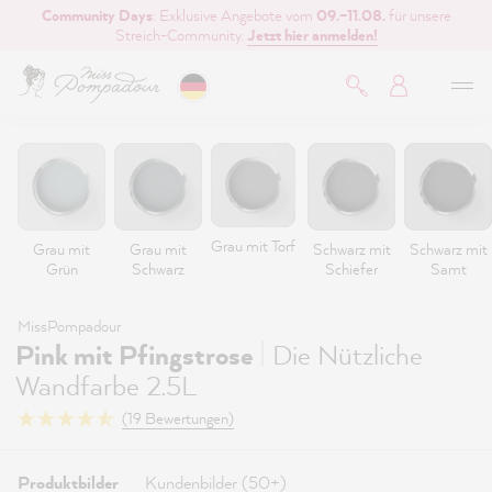
Community Days
: Exklusive Angebote vom
09.–11.08.
für unsere
inhalt springen
Streich-Community.
Jetzt hier anmelden!
Grau mit Torf
Grau mit
Grau mit
Schwarz mit
Schwarz mit
Grün
Schwarz
Schiefer
Samt
MissPompadour
|
Pink mit Pfingstrose
Die Nützliche
Wandfarbe 2.5L
(19 Bewertungen)
Produktbilder
Kundenbilder (50+)