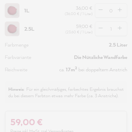
Anzahl
36,00 €
1L
(36,00 € / 1 Liter)
Anzahl
59,00 €
2.5L
(23,60 € / 1 Liter)
Farbmenge
2.5 Liter
Farbvariante
Die Nützliche Wandfarbe
2
Reichweite
ca.
17m
bei doppeltem Anstrich
Hinweis
: Für ein gleichmäßiges, farbechtes Ergebnis brauchst
du bei diesem Farbton etwas mehr Farbe (ca. 3 Anstriche).
59,00 €
Preise inkl. MwSt. zzgl. Versandkosten