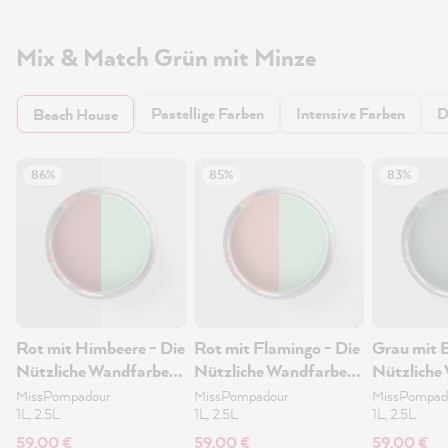
Mix & Match Grün mit Minze
Pastellige Farben
Intensive Farben
D
Beach House
86%
85%
83%
Rot mit Himbeere - Die
Rot mit Flamingo - Die
Grau mit B
Nützliche Wandfarbe
Nützliche Wandfarbe
Nützliche
2.5L
2.5L
2.5L
MissPompadour
MissPompadour
MissPompad
1L, 2.5L
1L, 2.5L
1L, 2.5L
59,00 €
59,00 €
59,00 €