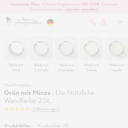
Community Days
: Exklusive Angebote vom
09.–11.08.
für unsere
inhalt springen
Streich-Community.
Jetzt hier anmelden!
Weiß mit
Weiß mit
Weiß mit
Weiß mit
Weiß mit
Weiß
Schmelz
Charakter
Sonne
Vanille
MissPompadour
|
Grün mit Minze
Die Nützliche
Wandfarbe 2.5L
(3 Bewertungen)
Produktbilder
Kundenbilder (8)