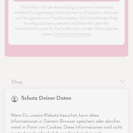
*
Pflichtfeld · Mit der Anmeldung zu unserem Newsletter
erhältst Du regelmäßig Informationen zu Produkten, Aktionen
und Neuigkeiten von MissPompadour. Die Anmeldung erfolgt
freiwillig und kann jederzeit und kostenfrei über den
Abmeldelink in jeder E-Mail widerrufen werden. Bitte beachte
unsere
Datenschutzhinweise
.
Shop
21.886
Bewertungen
Service
Schutz Deiner Daten
4,9
rating
8.991
bewertungen
Kontakt
Wenn Du unsere Website besuchst, kann diese
reviews-io
Informationen in Deinem Browser speichern oder abrufen,
App herunterladen
meist in Form von Cookies. Diese Informationen sind nicht
nur technisch erforderlich, sondern beziehen sich