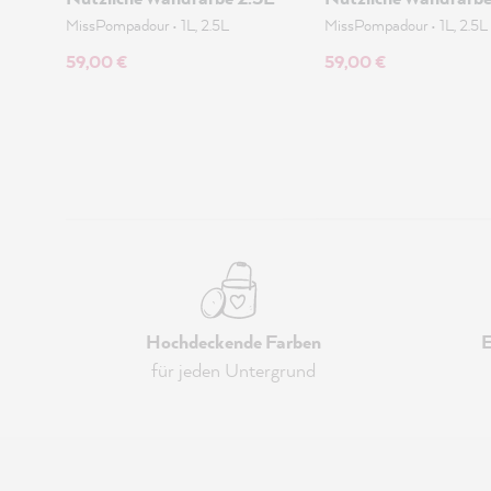
MissPompadour
•
1L, 2.5L
MissPompadour
•
1L, 2.5L
59,00 €
59,00 €
Hochdeckende Farben
E
für jeden Untergrund