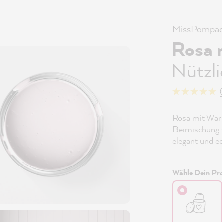
MissPompad
Rosa 
Nützl
Rosa mit Wärm
Beimischung v
elegant und ed
Wähle Dein Pro