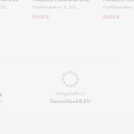
2.5L
MissPompadour
•
1L, 2.5L
MissPompadour
59,00 €
59,00 €
g
Hergestellt in
s
!
Deutschland & EU