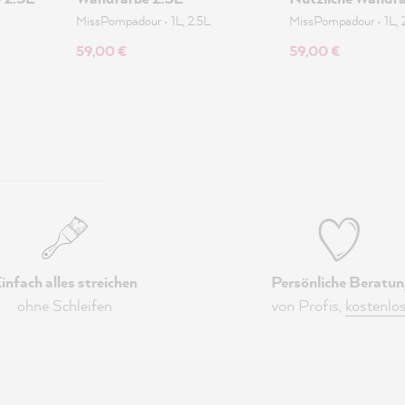
MissPompadour
•
1L, 2.5L
MissPompadour
•
1L, 
59,00 €
59,00 €
infach alles streichen
Persönliche Beratun
ohne Schleifen
von Profis,
kostenlo