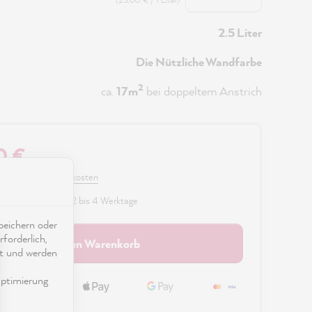
2.5 Liter
Die Nützliche Wandfarbe
2
ca.
17m
bei doppeltem Anstrich
0 €
 MwSt. zzgl. Versandkosten
fügbar, Lieferzeit: 2 bis 4 Werktage
eichern oder
forderlich,
In den Warenkorb
ät und werden
ptimierung