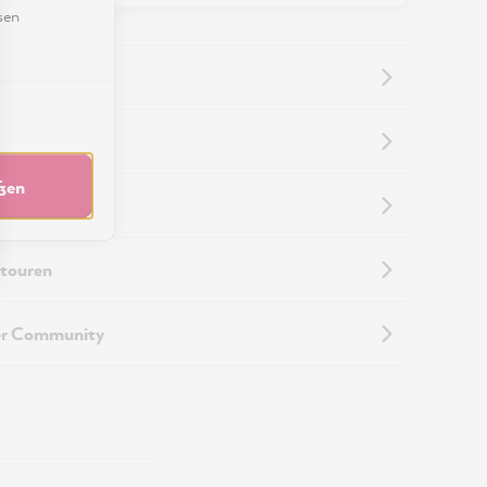
sen
nformationen
eßen
nformationen
touren
er Community