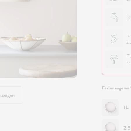
Gu
Id
z.
Fü
Ma
Farbmenge wäh
nzeigen
1L
2.