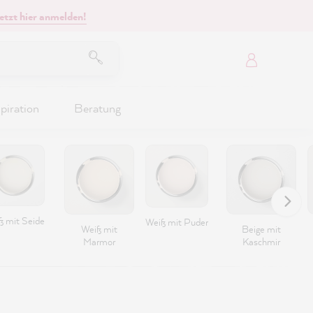
etzt hier anmelden!
piration
Beratung
ß mit Seide
Weiß mit Puder
Weiß mit
Beige mit
Marmor
Kaschmir