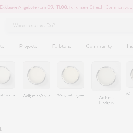
 Exklusive Angebote vom
09.–11.08.
für unsere Streich-Community.
J
te
Projekte
Farbtöne
Community
Ins
Wei
it Sonne
Weiß mit Ingwer
Weiß mit Vanille
Weiß mit
Lindgrün
k