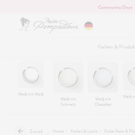
Community Days
:
Hauptinhalt springen
Farben & Produk
Weiß mit Weiß
Weiß m
Weiß mit
Weiß mit
Schmelz
Charakter
Zurück
Home
Farben & Lacke
Farbe Rosa & Pin