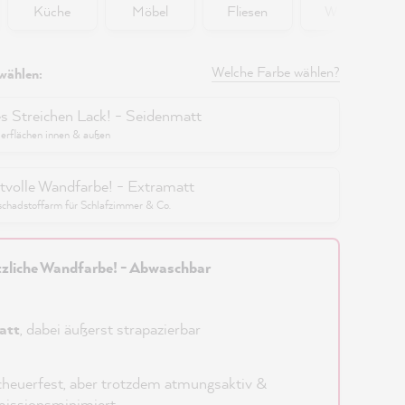
Küche
Möbel
Fliesen
Wände
Welche Farbe wählen?
wählen:
es Streichen Lack! - Seidenmatt
berflächen innen & außen
tvolle Wandfarbe! - Extramatt
schadstoffarm für Schlafzimmer & Co.
zliche Wandfarbe! - Abwaschbar
att
, dabei äußerst strapazierbar
heuerfest, aber trotzdem atmungsaktiv &
issionsminimiert