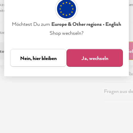
eptieren & Schließen" klickst, stimmst Du (jederzeit widerruflich) die
tungen freiwillig zu.
Beschreibung
Möchtest Du zum
Europe & Other regions • English
zerklärung
Impressum
Einstellungen
Shop wechseln?
Technische I
technisch Erforderliche
Akzeptieren & Schli
Sicherheitsi
Nein, hier bleiben
Ja, wechseln
Versand & Re
Fragen aus d