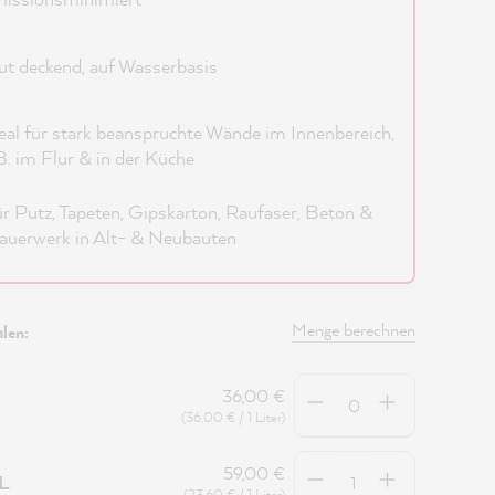
t deckend, auf Wasserbasis
eal für stark beanspruchte Wände im Innenbereich,
B. im Flur & in der Küche
r Putz, Tapeten, Gipskarton, Raufaser, Beton &
uerwerk in Alt- & Neubauten
Menge berechnen
len:
Anzahl
36,00 €
(36,00 € / 1 Liter)
Anzahl
59,00 €
5L
(23,60 € / 1 Liter)