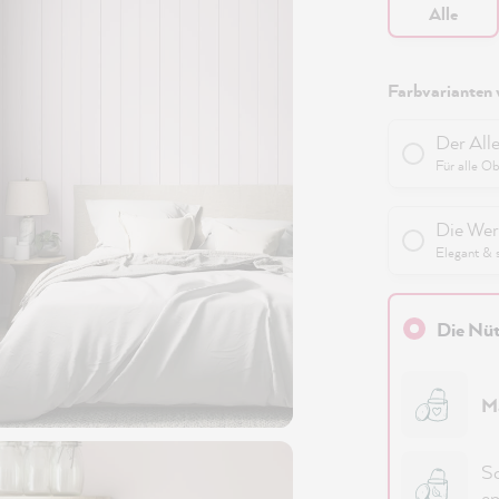
Alle
Farbvarianten 
Der All
Für alle O
Die Wer
Elegant & 
Die Nüt
M
Sc
em