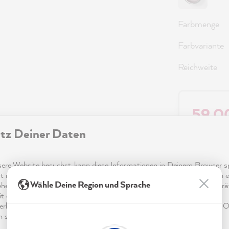
Farbmenge
Farbvariante
Reichweite
59,0
tz Deiner Daten
Preise inkl.
Sofort ver
re Website besuchst, kann diese Informationen in Deinem Browser sp
t in Form von Cookies. Diese Informationen sind nicht nur technisch er
Wähle Deine Region und Sprache
ehen sich möglicherweise auf Dich, Deine Einstellungen oder Dein Ger
t die Website wie erwartet funktioniert und um mittels den in der
rklärung genannten Dienste Deine Nutzung der Webseite für deren O
n sowie Werbung zu betreiben und zu personalisieren.