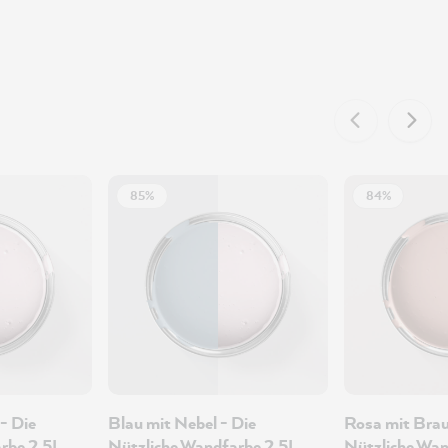
85%
84%
- Die
Blau mit Nebel - Die
Rosa mit Brau
rbe 2.5L
Nützliche Wandfarbe 2.5L
Nützliche Wan