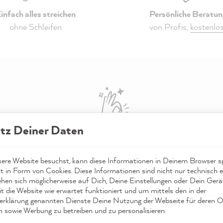
infach alles streichen
Persönliche Beratun
ohne Schleifen
von Profis,
kostenlo
tz Deiner Daten
Naomi
re Website besuchst, kann diese Informationen in Deinem Browser sp
t in Form von Cookies. Diese Informationen sind nicht nur technisch er
4,91
basierend auf
143
Bewertungen
ehen sich möglicherweise auf Dich, Deine Einstellungen oder Dein Ger
t die Website wie erwartet funktioniert und um mittels den in der
rklärung genannten Dienste Deine Nutzung der Webseite für deren O
n sowie Werbung zu betreiben und zu personalisieren.
ym
Anonym