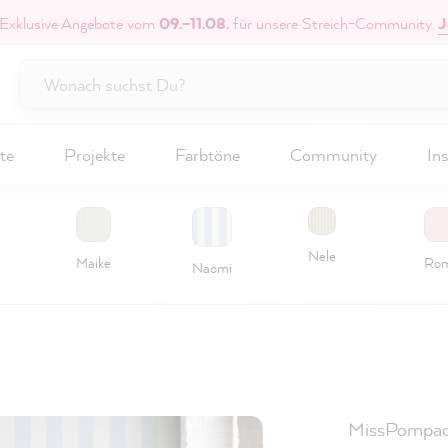
 Exklusive Angebote vom
09.–11.08.
für unsere Streich-Community.
J
te
Projekte
Farbtöne
Community
Ins
Nele
Maike
Ro
Naomi
MissPompad