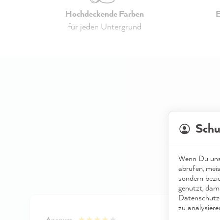
Hochdeckende Farben
E
für jeden Untergrund
Schu
Wenn Du unse
abrufen, meis
sondern bezi
genutzt, dami
Datenschutze
zu analysiere
Anonym
Anon