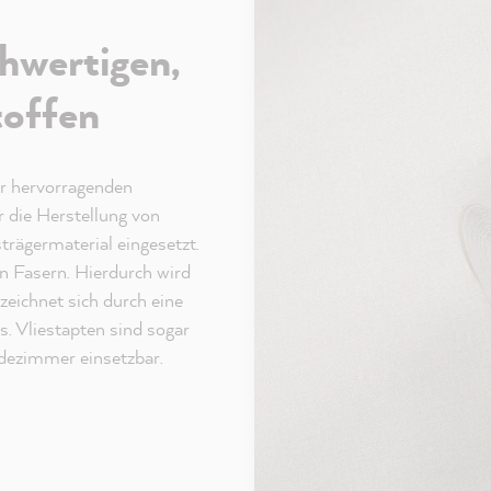
hwertigen,
toffen
er hervorragenden
r die Herstellung von
strägermaterial eingesetzt.
en Fasern. Hierdurch wird
zeichnet sich durch eine
s. Vliestapten sind sogar
dezimmer einsetzbar.
al
on Youtube, das