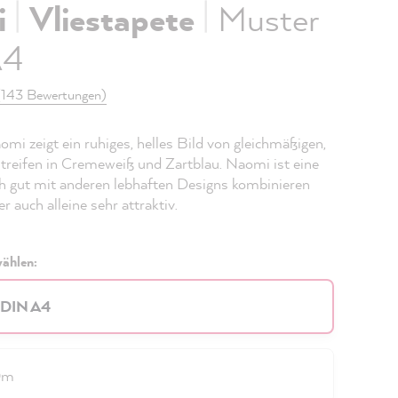
|
|
i
Vliestapete
Muster
A4
(143 Bewertungen)
mi zeigt ein ruhiges, helles Bild von gleichmäßigen,
treifen in Cremeweiß und Zartblau. Naomi ist eine
ich gut mit anderen lebhaften Designs kombinieren
er auch alleine sehr attraktiv.
ählen:
 DIN A4
0m