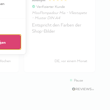
sen
Verifizierter Kunde
MissPompadour Mia - Vliestapete
A4
- Muster DIN A4
-
ige
Entspricht den Farben der
Shop-Bilder
eßen
 Wochen
DE, vor einem Monat
Pause