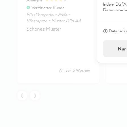
Indem Du "Akz
Verifizierter Kunde
Veri
Datenverarbei
MissPompadour Frida -
MissPo
Vliestapete - Muster DIN A4
Vliest
Schönes Muster
Wunde
Datenschut
Tapet
Nur 
AT, vor 3 Wochen