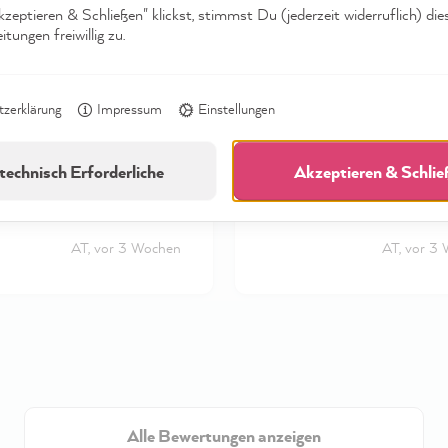
eptieren & Schließen" klickst, stimmst Du (jederzeit widerruflich) die
fizierter Kunde
Verifizierter Kunde
tungen freiwillig zu.
mpadour Elisa -
MissPompadour Adele -
apete - Muster DIN A4
Vliestapete - Muster DIN 
rschöne hochwertige
Super schöne hochwert
zerklärung
Impressum
Einstellungen
e!
Tapete!
technisch Erforderliche
Akzeptieren & Schli
Incentiviert
AT, vor 3 Wochen
AT, vor 3
Alle Bewertungen anzeigen