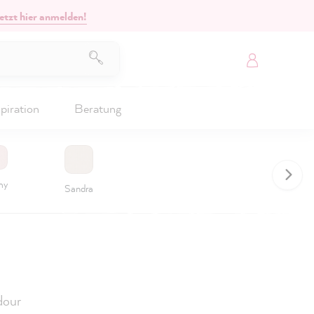
etzt hier anmelden!
piration
Beratung
my
Sandra
our