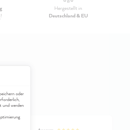
g
Hergestellt in
s
!
Deutschland & EU
eichern oder
forderlich,
ät und werden
ptimierung
Anonym