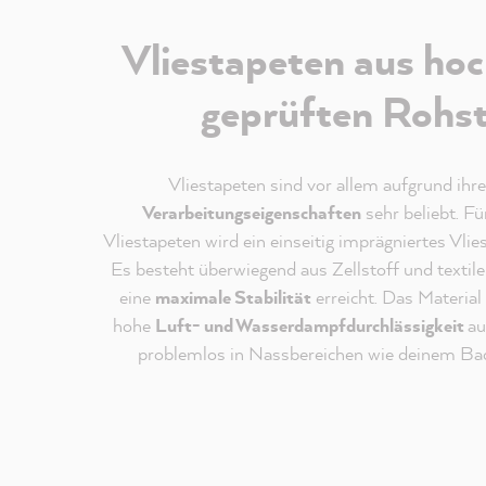
Vliestapeten aus hoc
geprüften Rohs
Vliestapeten sind vor allem aufgrund ihr
Verarbeitungseigenschaften
sehr beliebt. Fü
Vliestapeten wird ein einseitig imprägniertes Vlie
Es besteht überwiegend aus Zellstoff und textil
eine
maximale Stabilität
erreicht. Das Material 
hohe
Luft- und Wasserdampfdurchlässigkeit
au
problemlos in Nassbereichen wie deinem Ba
Redaktioneller Inhalt vom
MissPompadour Youtube Kan
An dieser Stelle findest du ein externes Video v