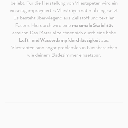
beliebt. Für die Herstellung von Vliestapeten wird ein
einseitig imprägniertes Vliesträgermaterial eingesetzt.
Es besteht überwiegend aus Zellstoff und textilen
Fasern. Hierdurch wird eine
maximale Stabilität
erreicht. Das Material zeichnet sich durch eine hohe
Luft- und Wasserdampfdurchlässigkeit
aus.
Vliestapten sind sogar problemlos in Nassbereichen
Redaktioneller Inhalt vom
wie deinem Badezimmer einsetzbar.
MissPompadour Youtube Kanal
An dieser Stelle findest du ein externes Video von
Youtube, das unseren Inhalt ergänzt. Du kannst dir
dieses Video mit einem Klick anzeigen und wieder
ausblenden.
Ich bin - jederzeit widerruflich - damit einverstanden,
dass mir externe Inhalte von Youtube angezeigt
werden.
Verantwortlich für Youtube ist die
Google Ireland