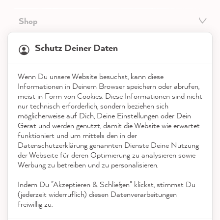
Shop
21.923
Bewertungen
Service
Schutz Deiner Daten
4,9
rating
9.003
bewertungen
Kontakt
Wenn Du unsere Website besuchst, kann diese
reviews-io
Informationen in Deinem Browser speichern oder abrufen,
App herunterladen
meist in Form von Cookies. Diese Informationen sind nicht
nur technisch erforderlich, sondern beziehen sich
möglicherweise auf Dich, Deine Einstellungen oder Dein
Auszeichnungen
Gerät und werden genutzt, damit die Website wie erwartet
funktioniert und um mittels den in der
Social Media
Datenschutzerklärung genannten Dienste Deine Nutzung
Anonym
der Webseite für deren Optimierung zu analysieren sowie
Verifizierter Kunde
Werbung zu betreiben und zu personalisieren.
Ich habe das Starterset bestellt. Bin
beeindruckt alles dabei. Nun kann es
Indem Du "Akzeptieren & Schließen" klickst, stimmst Du
losgehen, wir wollen unsere Küche
(jederzeit widerruflich) diesen Datenverarbeitungen
Twitter
verschönern.
freiwillig zu.
Facebook