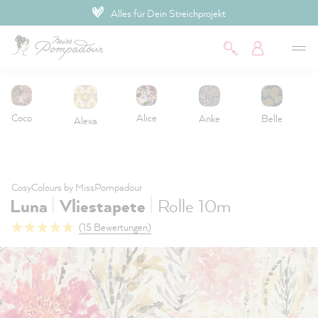
Alles für Dein Streichprojekt
inhalt springen
Coco
Alice
Anke
Belle
Alexa
CosyColours by MissPompadour
|
|
Luna
Vliestapete
Rolle 10m
(15 Bewertungen)