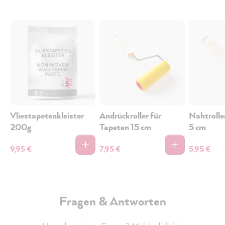
Vliestapetenkleister
Andrückroller für
Nahtrolle
200g
Tapeten 15 cm
5 cm
9,95 €
7,95 €
5,95 €
Fragen & Antworten