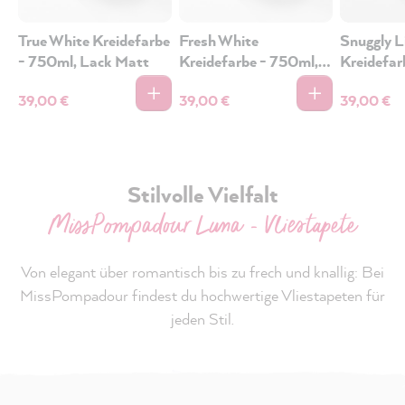
True White Kreidefarbe
Fresh White
Snuggly L
- 750ml, Lack Matt
Kreidefarbe - 750ml,
Kreidefar
Lack Matt
Lack Mat
39,00 €
39,00 €
39,00 €
Stilvolle Vielfalt
MissPompadour Luna - Vliestapete
Von elegant über romantisch bis zu frech und knallig: Bei
MissPompadour findest du hochwertige Vliestapeten für
jeden Stil.