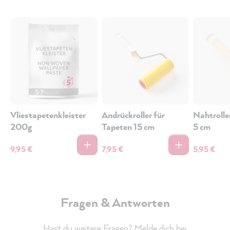
Vliestapetenkleister
Andrückroller für
Nahtrolle
200g
Tapeten 15 cm
5 cm
9,95 €
7,95 €
5,95 €
Fragen & Antworten
Hast du weitere Fragen? Melde dich bei