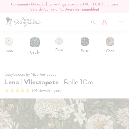
Community Days
: Exklusive Angebote vom
09.–11.08.
für unsere
inhalt springen
Streich-Community.
Jetzt hier anmelden!
Resi
Lona
Suse
Coco
Cecily
CosyColours by MissPompadour
|
|
Lena
Vliestapete
Rolle 10m
(14 Bewertungen)