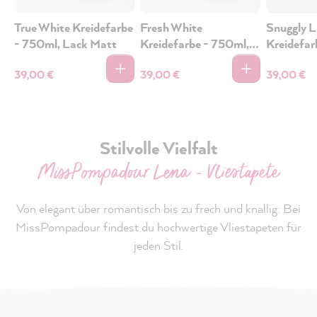
True White Kreidefarbe
Fresh White
Snuggly L
- 750ml, Lack Matt
Kreidefarbe - 750ml,
Kreidefar
Lack Matt
Lack Mat
39,00 €
39,00 €
39,00 €
Stilvolle Vielfalt
MissPompadour Lena - Vliestapete
Von elegant über romantisch bis zu frech und knallig: Bei
MissPompadour findest du hochwertige Vliestapeten für
jeden Stil.