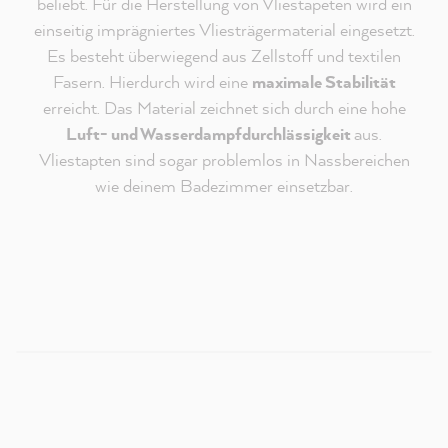
beliebt. Für die Herstellung von Vliestapeten wird ein
einseitig imprägniertes Vliesträgermaterial eingesetzt.
Es besteht überwiegend aus Zellstoff und textilen
Fasern. Hierdurch wird eine
maximale Stabilität
erreicht. Das Material zeichnet sich durch eine hohe
Luft- und Wasserdampfdurchlässigkeit
aus.
Vliestapten sind sogar problemlos in Nassbereichen
Redaktioneller Inhalt vom
wie deinem Badezimmer einsetzbar.
MissPompadour Youtube Kanal
An dieser Stelle findest du ein externes Video von
Youtube, das unseren Inhalt ergänzt. Du kannst dir
dieses Video mit einem Klick anzeigen und wieder
ausblenden.
Ich bin - jederzeit widerruflich - damit einverstanden,
dass mir externe Inhalte von Youtube angezeigt
werden.
Verantwortlich für Youtube ist die
Google Ireland