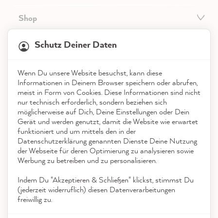
Shop
21.818
Bewertungen
Service
Schutz Deiner Daten
4,9
rating
8.964
bewertungen
Kontakt
Wenn Du unsere Website besuchst, kann diese
reviews-io
Informationen in Deinem Browser speichern oder abrufen,
App herunterladen
meist in Form von Cookies. Diese Informationen sind nicht
nur technisch erforderlich, sondern beziehen sich
möglicherweise auf Dich, Deine Einstellungen oder Dein
Auszeichnungen
Gerät und werden genutzt, damit die Website wie erwartet
funktioniert und um mittels den in der
Social Media
Datenschutzerklärung genannten Dienste Deine Nutzung
Anonym
der Webseite für deren Optimierung zu analysieren sowie
Verifizierter Kunde
Werbung zu betreiben und zu personalisieren.
Die Farbkarten eignen sich hervorragend, um
einen ersten Eindruck zu bekommen, wie die
Indem Du "Akzeptieren & Schließen" klickst, stimmst Du
Twitter
Farbe im eigenen Zuhause wirkt.
(jederzeit widerruflich) diesen Datenverarbeitungen
Facebook
freiwillig zu.
Hilfreich
?
Ja
Teilen
6.8.2026