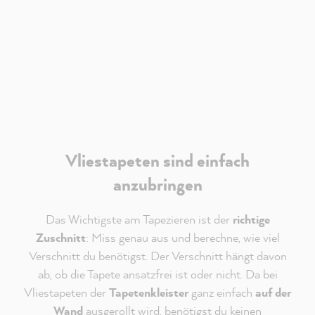
Verantwortlich für Youtube ist die
Google Ireland
Limited
. Es gelten deren
Datenschutzhinweise
.
Akzeptieren
Vliestapeten sind einfach
anzubringen
Das Wichtigste am Tapezieren ist der
richtige
Zuschnitt
: Miss genau aus und berechne, wie viel
Verschnitt du benötigst. Der Verschnitt hängt davon
ab, ob die Tapete ansatzfrei ist oder nicht. Da bei
Vliestapeten der
Tapetenkleister
ganz einfach
auf der
Wand
ausgerollt wird, benötigst du keinen