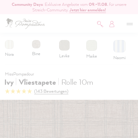
Community Days
: Exklusive Angebote vom
09.–11.08.
für unsere
inhalt springen
Streich-Community.
Jetzt hier anmelden!
Bine
Nora
Levke
Maike
Naomi
MissPompadour
|
|
Ivy
Vliestapete
Rolle 10m
(143 Bewertungen)