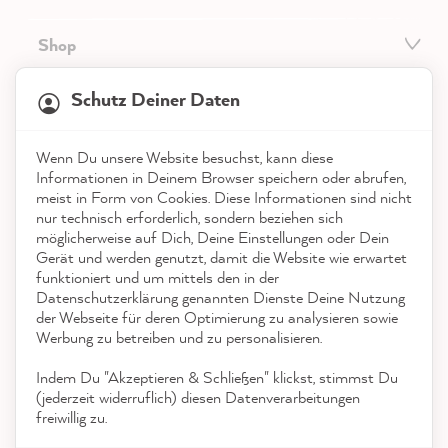
Shop
21.885
Bewertungen
Service
Schutz Deiner Daten
4,9
rating
8.986
bewertungen
Kontakt
Wenn Du unsere Website besuchst, kann diese
reviews-io
Informationen in Deinem Browser speichern oder abrufen,
App herunterladen
meist in Form von Cookies. Diese Informationen sind nicht
nur technisch erforderlich, sondern beziehen sich
möglicherweise auf Dich, Deine Einstellungen oder Dein
Auszeichnungen
Gerät und werden genutzt, damit die Website wie erwartet
funktioniert und um mittels den in der
Social Media
Datenschutzerklärung genannten Dienste Deine Nutzung
Anonym
der Webseite für deren Optimierung zu analysieren sowie
Verifizierter Kunde
Werbung zu betreiben und zu personalisieren.
Die Lacke sind klasse! Die Verarbeitung hat
super funktioniert und die detaillierten
Indem Du "Akzeptieren & Schließen" klickst, stimmst Du
Erklärvideos haben mir auch geholfen.
(jederzeit widerruflich) diesen Datenverarbeitungen
Suche schon nach dem nächsten Projekt im
freiwillig zu.
Twitter
Haus :)