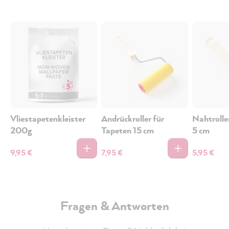
Vliestapetenkleister
Andrückroller für
Nahtrolle
200g
Tapeten 15 cm
5 cm
9,95 €
7,95 €
5,95 €
Fragen & Antworten