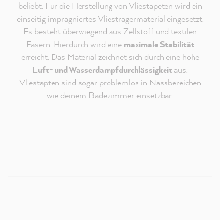
beliebt. Für die Herstellung von Vliestapeten wird ein
einseitig imprägniertes Vliesträgermaterial eingesetzt.
Es besteht überwiegend aus Zellstoff und textilen
Fasern. Hierdurch wird eine
maximale Stabilität
erreicht. Das Material zeichnet sich durch eine hohe
Luft- und Wasserdampfdurchlässigkeit
aus.
Vliestapten sind sogar problemlos in Nassbereichen
Redaktioneller Inhalt vom
wie deinem Badezimmer einsetzbar.
MissPompadour Youtube Kanal
An dieser Stelle findest du ein externes Video von
Youtube, das unseren Inhalt ergänzt. Du kannst dir
dieses Video mit einem Klick anzeigen und wieder
ausblenden.
Ich bin - jederzeit widerruflich - damit einverstanden,
dass mir externe Inhalte von Youtube angezeigt
werden.