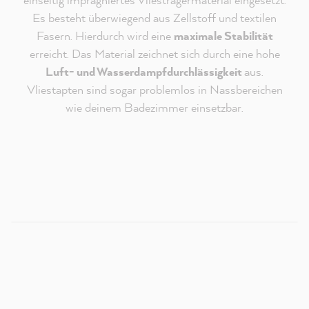
Es besteht überwiegend aus Zellstoff und textilen
Fasern. Hierdurch wird eine
maximale Stabilität
erreicht. Das Material zeichnet sich durch eine hohe
Luft- und Wasserdampfdurchlässigkeit
aus.
Vliestapten sind sogar problemlos in Nassbereichen
Redaktioneller Inhalt vom
wie deinem Badezimmer einsetzbar.
MissPompadour Youtube Kanal
An dieser Stelle findest du ein externes Video von
Youtube, das unseren Inhalt ergänzt. Du kannst dir
dieses Video mit einem Klick anzeigen und wieder
ausblenden.
Ich bin - jederzeit widerruflich - damit einverstanden,
dass mir externe Inhalte von Youtube angezeigt
werden.
Verantwortlich für Youtube ist die
Google Ireland
Limited
. Es gelten deren
Datenschutzhinweise
.