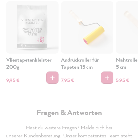
Vliestapetenkleister
Andrückroller für
Nahtrolle
200g
Tapeten 15 cm
5 cm
9,95 €
7,95 €
5,95 €
Fragen & Antworten
Hast du weitere Fragen? Melde dich bei
unserer
Kundenberatung
! Unser kompetentes Team steht