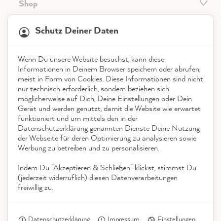
Shop
21.923
Bewertungen
Service
Schutz Deiner Daten
4,9
rating
9.003
bewertungen
Kontakt
Wenn Du unsere Website besuchst, kann diese
reviews-io
Informationen in Deinem Browser speichern oder abrufen,
App herunterladen
meist in Form von Cookies. Diese Informationen sind nicht
nur technisch erforderlich, sondern beziehen sich
möglicherweise auf Dich, Deine Einstellungen oder Dein
Auszeichnungen
Gerät und werden genutzt, damit die Website wie erwartet
funktioniert und um mittels den in der
Social Media
Datenschutzerklärung genannten Dienste Deine Nutzung
Anonym
der Webseite für deren Optimierung zu analysieren sowie
Verifizierter Kunde
Werbung zu betreiben und zu personalisieren.
Ich habe das Starterset bestellt. Bin
beeindruckt alles dabei. Nun kann es
Indem Du "Akzeptieren & Schließen" klickst, stimmst Du
losgehen, wir wollen unsere Küche
(jederzeit widerruflich) diesen Datenverarbeitungen
Twitter
verschönern.
freiwillig zu.
Facebook
Hilfreich
?
Ja
Teilen
9.8.2026
Datenschutzerklärung
Impressum
Einstellungen