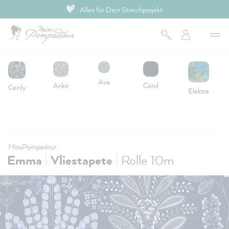
Alles für Dein Streichprojekt
inhalt springen
Ava
Anke
Carol
Cecily
Elektra
MissPompadour
|
|
Emma
Vliestapete
Rolle 10m