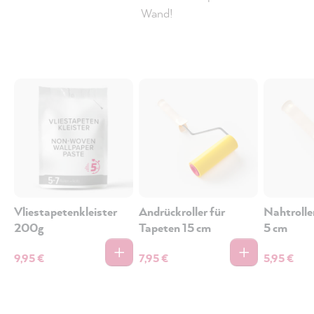
Wand!
Vliestapetenkleister
Andrückroller für
Nahtrolle
200g
Tapeten 15 cm
5 cm
9,95 €
7,95 €
5,95 €