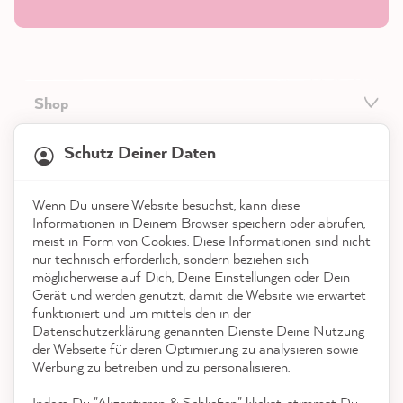
Shop
21.817
Bewertungen
Service
Schutz Deiner Daten
4,9
rating
8.963
bewertungen
Kontakt
Wenn Du unsere Website besuchst, kann diese
reviews-io
Informationen in Deinem Browser speichern oder abrufen,
App herunterladen
meist in Form von Cookies. Diese Informationen sind nicht
nur technisch erforderlich, sondern beziehen sich
möglicherweise auf Dich, Deine Einstellungen oder Dein
Auszeichnungen
Gerät und werden genutzt, damit die Website wie erwartet
funktioniert und um mittels den in der
Social Media
Datenschutzerklärung genannten Dienste Deine Nutzung
Anonym
der Webseite für deren Optimierung zu analysieren sowie
Verifizierter Kunde
Werbung zu betreiben und zu personalisieren.
Die Farbkarten eignen sich hervorragend, um
einen ersten Eindruck zu bekommen, wie die
Indem Du "Akzeptieren & Schließen" klickst, stimmst Du