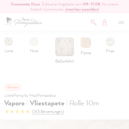
Community Days
: Exklusive Angebote vom
09.–11.08.
für unsere
inhalt springen
Streich-Community.
Jetzt hier anmelden!
Lona
Nora
Finja
Fijona
Ballonfahrt
Beliebt
LittlePomp by MissPompadour
|
|
Vapore
Vliestapete
Rolle 10m
(143 Bewertungen)