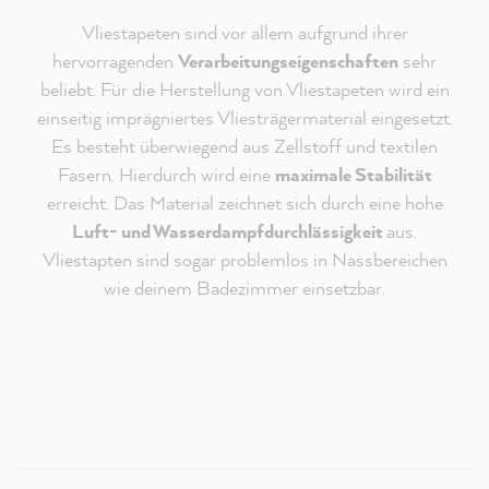
Vliestapeten sind vor allem aufgrund ihrer
hervorragenden
Verarbeitungseigenschaften
sehr
beliebt. Für die Herstellung von Vliestapeten wird ein
einseitig imprägniertes Vliesträgermaterial eingesetzt.
Es besteht überwiegend aus Zellstoff und textilen
Fasern. Hierdurch wird eine
maximale Stabilität
erreicht. Das Material zeichnet sich durch eine hohe
Luft- und Wasserdampfdurchlässigkeit
aus.
Vliestapten sind sogar problemlos in Nassbereichen
Redaktioneller Inhalt vom
wie deinem Badezimmer einsetzbar.
MissPompadour Youtube Kanal
An dieser Stelle findest du ein externes Video von
Youtube, das unseren Inhalt ergänzt. Du kannst dir
dieses Video mit einem Klick anzeigen und wieder
ausblenden.
Ich bin - jederzeit widerruflich - damit einverstanden,