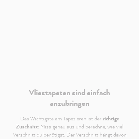
dass mir externe Inhalte von Youtube angezeigt
werden.
Verantwortlich für Youtube ist die
Google Ireland
Limited
. Es gelten deren
Datenschutzhinweise
.
Akzeptieren
Vliestapeten sind einfach
anzubringen
Das Wichtigste am Tapezieren ist der
richtige
Zuschnitt
: Miss genau aus und berechne, wie viel
Verschnitt du benötigst. Der Verschnitt hängt davon